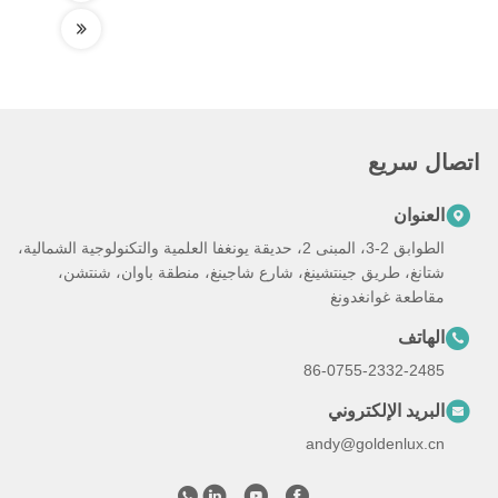
اتصال سريع
العنوان
الطوابق 2-3، المبنى 2، حديقة يونغفا العلمية والتكنولوجية الشمالية،
شتانغ، طريق جينتشينغ، شارع شاجينغ، منطقة باوان، شنتشن،
مقاطعة غوانغدونغ
الهاتف
86-0755-2332-2485
البريد الإلكتروني
andy@goldenlux.cn