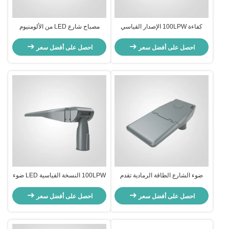
كفاءة 100LPW الإصدار القياسي
مصباح شارع LED من الألومنيوم
مصباح شارع LED خارجي يوفر واجهة
المصبوب بالقالب يوفر عمرًا افتراضيًا
بحجم 60 مم حل لإضاءة الشوارع
يزيد عن 50000 ساعة بدون دعم باهت
احصل على أفضل سعر
احصل على أفضل سعر
والممرات
مصمم للإضاءة الخارجية
ضوء الشارع الطاقة الرمادية تقدم
100LPW النسخة القياسية LED ضوء
عمر 50000 ساعة مصممة لتحسين
الشارع توفر 50000 ساعة من العمر
السلامة وكفاءة استخدام الطاقة في
ولا يوجد دعم ضبابي مناسب لإضاءة
احصل على أفضل سعر
احصل على أفضل سعر
الإضاءة الحضرية
المناطق العامة