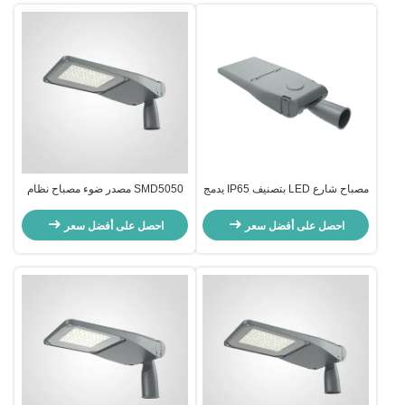
مصباح شارع LED بتصنيف IP65 يدمج
SMD5050 مصدر ضوء مصباح نظام
مصدر ضوء LED أمريكي من
إضاءة الطرق المصباح مع عامل
Lumileds وكفاءة 150LPW مصمم
الطاقة PF0 9 مثالي لإضاءة الشوارع
احصل على أفضل سعر
احصل على أفضل سعر
للإضاءة الطرقية الموفرة للطاقة
الحضرية وسلامة الطرق العامة