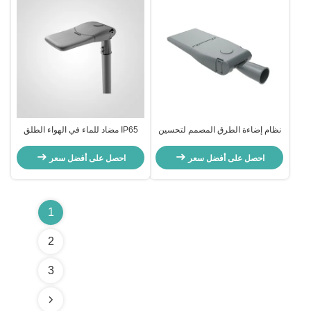
نظام إضاءة الطرق المصمم لتحسين
IP65 مضاد للماء في الهواء الطلق
السلامة والرؤية على الطرق العامة
مصباح الشارع LED نطاق الطاقة
على المدى الطويل
30W 90W حل الإضاءة للطرق
احصل على أفضل سعر
احصل على أفضل سعر
السكنية والحدائق الصناعية
1
2
3