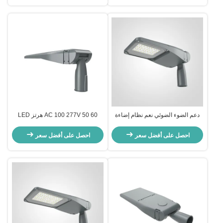
دعم الضوء الضوئي نعم نظام إضاءة
AC 100 277V 50 60 هرتز LED
الطرق LED 50w مصباح الشارع
ضوء الشارع 50 واط LED ضوء
المصباح الشارع مع سهولة التثبيت
الشارع يقدم كفاءة 150LPW مثالية
احصل على أفضل سعر
احصل على أفضل سعر
والصيانة
لإضاءة الشوارع الحضرية