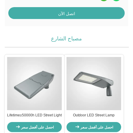
اتصل الآن
مصباح الشارع
Lifetime≥50000h LED Street Light
Outdoor LED Street Lamp
60W Support Dimmer Long
Featuring Support Dimmer Ideal
Lasting Outdoor Lighting Ideal for
for Street Road Lighting and
احصل على أفضل سعر
احصل على أفضل سعر
City Streets and Public Areas
Commercial Outdoor Spaces