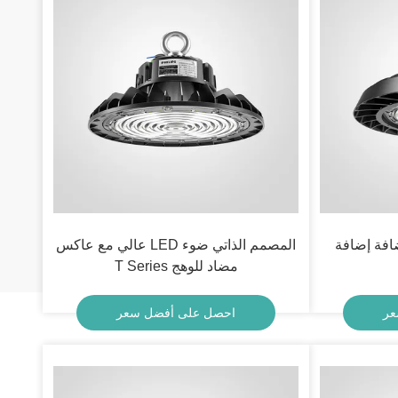
افة إضافة
المصمم الذاتي ضوء LED عالي مع عاكس
مضاد للوهج T Series
عر
احصل على أفضل سعر