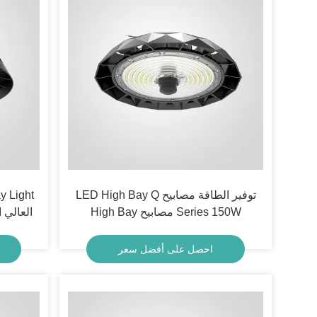
توفير الطاقة مصابيح LED High Bay Q
Series 150W مصابيح High Bay
العالي ال
احصل على أفضل سعر