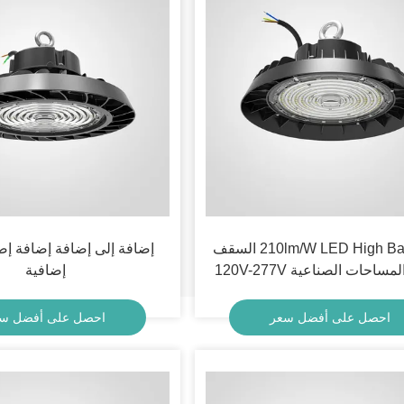
210lm/W LED High Bay Light السقف
إضافة إلى إضافة إضافة إض
مساحات الصناعية 120V-277V
إضافية
احصل على أفضل سعر
احصل على أفضل س