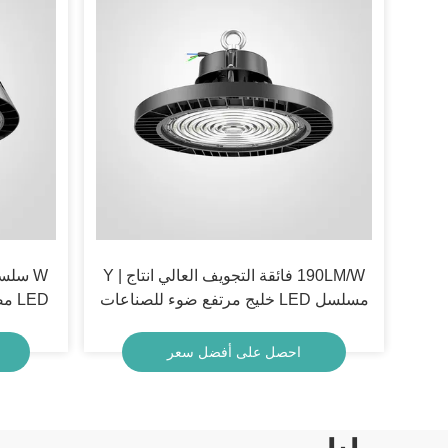
190LM/W فائقة التجويف العالي انتاج | Y
W سلس
مسلسل LED خليج مرتفع ضوء للصناعات
LED مصابيح صناعية 150w مصباح LED
احصل على أفضل سعر