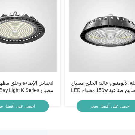
لة الألومنيوم عالية الخليج مصباح
انخفاض الإضاءة وخلق مظهر
مصباح LED High Bay Light K Series
احصل على أفضل سعر
احصل على أفضل س