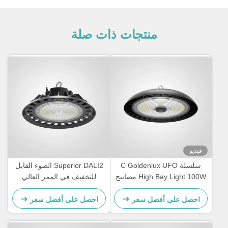
منتجات ذات صلة
فيديو
سلسلة C Goldenlux UFO
Superior DALI2 الضوء القابل
High Bay Light 100W مصابيح
للتخفيف في الممر العالي
LED الصناعية
للمخزن
احصل على أفضل سعر
احصل على أفضل سعر