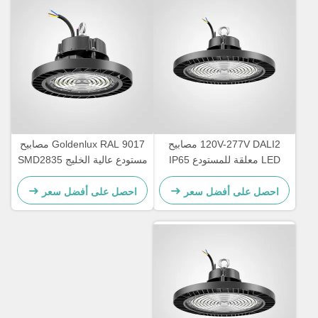
120V-277V DALI2 مصابيح
Goldenlux RAL 9017 مصابيح
LED معلقة للمستودع IP65
مستودع عالية الخليج SMD2835
مقاومة للماء
مصابيح الصناعية عالية الخليج
احصل على أفضل سعر
احصل على أفضل سعر