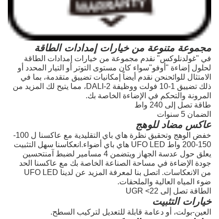
مجموعة متنوعة من خيارات إمدادات الطاقة
في "غولدنلوكس" نقدم مجموعة من خيارات إمدادات الطاقة
لحلول إضاءة "أوفو"سواء كان مستوى التوتر أو التيار المحدد أو
الامتثال للوائحنحن نقدم أيضاً إمكانيات تضييق متقدمة، بما في
ذلك تضييق 1-10 فولت ووظيفة DALI-2، مما يتيح لك المزيد من
المرونة والتحكم في الإضاءة الخاصة بك.
طاقة تصل إلى 240 واط
الضمان 5 سنوات
عاكس مضاد للوهج
خفض الوهج وتحقيق نظرة هاي باي التقليدية مع عاكسنا ل 100-
150-200 واط UFO LED هاي باي أضواء.انعكاسنا سهل التثبيت
يعلق حول عدسة الجهاز ويتضمن 4 مسامير لضبط آمنتحسين
جودة الإضاءة في مساحة الصناعة الخاصة بك مع عاكسنا الحد
من الانعكاسات. اتصل بنا لمعرفة المزيد عن لدينا UFO LED
ضوء المياه العالية والملحقات.
الطاقة تصل إلى UGR <22
خيارات التثبيت
العين-بولت، أو دعامة قابلة للتعديل لتركيب السطح.