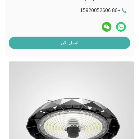
+86 15920052606
اتصل الآن