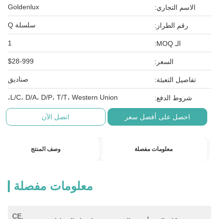
Goldenlux
الاسم التجاري:
سلسلة Q
رقم الطراز:
1
الـ MOQ:
$28-999
السعر:
صناديق
تفاصيل التعبئة:
L/C، D/A، D/P، T/T، Western Union،
شروط الدفع:
احصل على أفضل سعر
اتصل الآن
معلومات مفصلة
وصف المنتج
معلومات مفصلة
CE, 