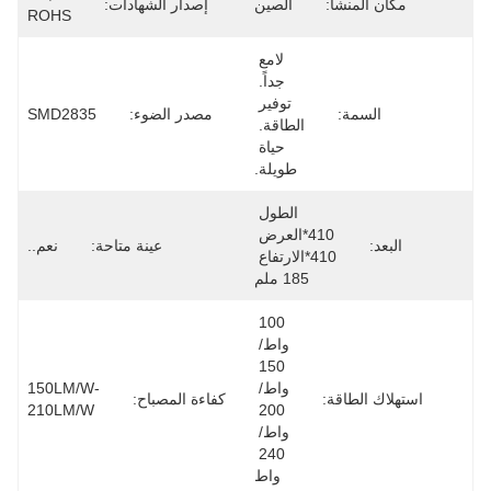
مكان المنشأ:
الصين
إصدار الشهادات:
ROHS
لامع 
جداً. 
توفير 
السمة:
مصدر الضوء:
SMD2835
الطاقة. 
حياة 
طويلة.
الطول 
410*العرض 
البعد:
عينة متاحة:
نعم..
410*الارتفاع 
185 ملم
100 
واط/ 
150 
واط/ 
150LM/W-
استهلاك الطاقة:
كفاءة المصباح:
210LM/W
200 
واط/ 
240 
واط