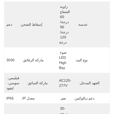
زاوية 
الشعاع 
60 
درجة/ 
عدسة:
إسقاط الشحن:
دعم
90 
درجة/ 
120 
درجة
ضوء 
LED 
نوع البند:
ماركة الرقائق:
3030
High 
Bay
فيليبس، 
AC120-
الجهد المدخل:
ماركة السائق:
سوسن، 
277V
ليفود
دعم ديالوكس:
نعم..
معدل IP:
IP65
-30 
درجة 