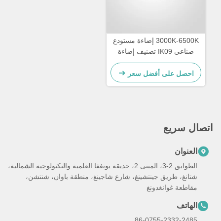
3000K-6500K إضاءة مستودع
صناعي IK09 تصنيف إضاءة
LED عالية الخليج
احصل على أفضل سعر
اتصال سريع
العنوان
الطوابق 2-3، المبنى 2، حديقة يونغفا العلمية والتكنولوجية الشمالية،
شتانغ، طريق جينتشينغ، شارع شاجينغ، منطقة باوان، شنتشن،
مقاطعة غوانغدونغ
الهاتف
86-0755-2332-2485