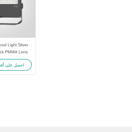
خارجي دائم للتطب
احصل على أف
الصنا