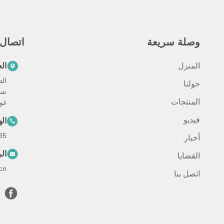
وصلة سريعة
اتصال
المنزل
ال
حولنا
شت
المنتجات
غوا
فيديو
ال
85
أخبار
الب
القضايا
cn
اتصل بنا