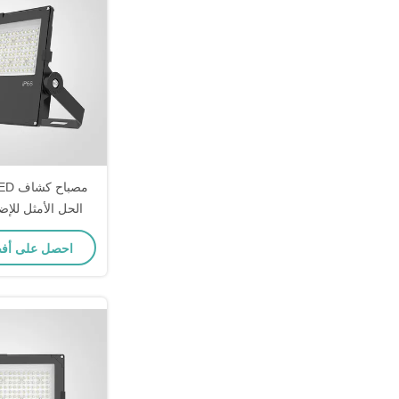
الحل الأمثل للإض
احصل على أف