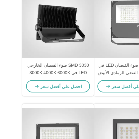
50 60 هرتز ضوء الفيضان LED في
SMD 3030 ضوء الفيضان الخارجي
 الفضي الرمادي الأبيض
LED في 3000K 4000K 6000K
مثالي لتطبيقات إضاءة
دمجة اللون مناسبة لمواقف
لى أفضل سعر
احصل على أفضل سعر
لطرق والأنفاق
السيارات واجهة المباني والمناطق
الخارجية