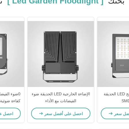
بحثك
[ Led Garden Floodlight ]
تط
150lm / W مصابيح LED الحديقة
الإضاءة الخارجية LED الحديقة ضوء
SM
الفيضانات مع الأداء
للزخرفة الخ
ضل سعر
احصل على أفضل سعر
احصل ع