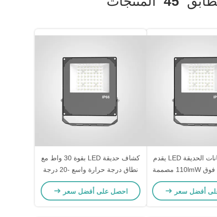
ابق
45
المنتجات
0ضوء الفيضانات الحديقة LED يقدم
كشاف حديقة LED بقوة 30 واط مع
كفاءة ضوئية فوق 110lmW مصممة
نطاق درجة حرارة واسع -20 درجة
ارجية وإضاءة الممرات
مئوية - 50 درجة مئوية
لى أفضل سعر
احصل على أفضل سعر