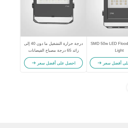
صدر ضوء SMD 50w LED Flood
درجة حرارة التشغيل ما دون 40 إلى
Light
زائد 65 درجة مصباح الفيضانات
LED الخارجي يقدم 10 20 30 50
لى أفضل سعر
احصل على أفضل سعر
100 150 200 و 300 واط نموذج
للإضاءة الخارجية