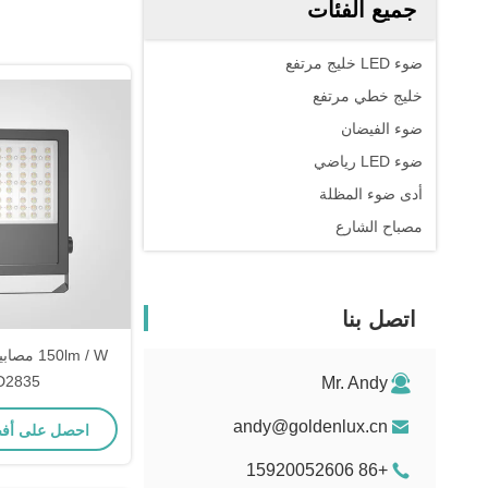
جميع الفئات
ضوء LED خليج مرتفع
خليج خطي مرتفع
ضوء الفيضان
ضوء LED رياضي
أدى ضوء المظلة
مصباح الشارع
اتصل بنا
D2835
Mr. Andy
andy@goldenlux.cn
احصل على أف
+86 15920052606