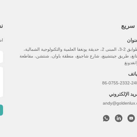
 سريع
نش
عنوان
اش
الطوابق 2-3، المبنى 2، حديقة يونغفا العلمية والتكنولوجية الشمالية،
انغ، طريق جينتشينغ، شارع شاجينغ، منطقة باوان، شنتشن، مقاطعة
نغدونغ
هاتف
86-0755-2332-24
ريد الإلكتروني
andy@goldenlux.