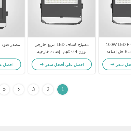
100W LED Flood Light Silver
مصباح كشاف LED مربع خارجي
م
Black PMMA Lens حل إضاءة
بوزن 0.4 كجم، إضاءة خارجية
يقات التجارية
شديدة التحمل مصممة للإضاءة
ضل سعر
احصل على أفضل سعر
احصل ع
عية
الأمنية وأماكن الفعاليات الخارجية
3
2
1