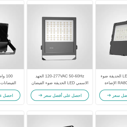
PMMA العدسة LED الحديقة ضوء
120-277VAC 50-60Hz الجهد
الفيضانات RA80 CRI الإضاءة
الاسمي LED الحديقة ضوء الفيضان
الفيضانات 
 أمن المناظر
في 3000K-6500K درجة حرارة
إضاءة الم
ضل سعر
احصل على أفضل سعر
احصل ع
قات المعمارية
اللون للإضاءة الخارجية
الطاقة دائمة IP65 ع