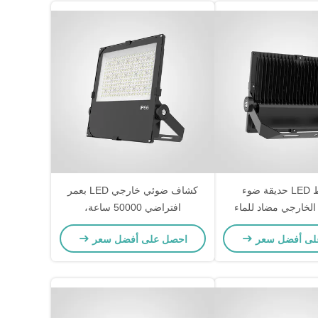
100 واط LED حديقة ضوء
كشاف ضوئي خارجي LED بعمر
الخارجي مضاد للماء
افتراضي 50000 ساعة،
ناظر الطبيعية توفير
200*145*28 ملم وعمر طويل
لى أفضل سعر
احصل على أفضل سعر
مر طويل