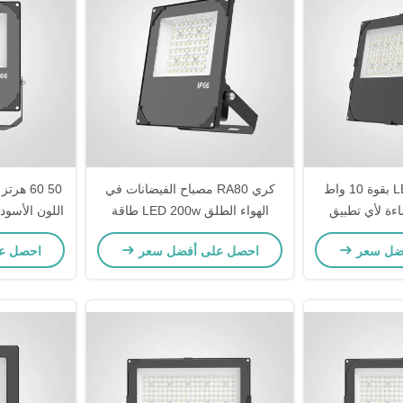
مصباح كشاف LED بقوة 10 واط
كري RA80 مصباح الفيضانات في
اءة لأي تطبيق
الهواء الطلق LED 200w طاقة
اللون الأسود
الدخول مصباح مقاوم للأرصاد الجوية
لون الجسم ال
ضل سعر
احصل على أفضل سعر
احصل ع
مثالي للإضاءة في الفعاليات
جسر ا
والمهرجانات في الهواء الطلق