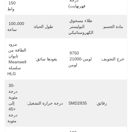
درجة 
150 
فهرنهايت)
واط
طلاء مسحوق 
100،000 
مادة الجسم:
البوليستر 
طول الحياة:
ساعة
الكهروستاتيكي
مزود 
الطاقة من 
9750 
تايوان 
خرج التجويف:
لومن-21000 
يقودها سائق:
Meanwell 
لومن
سلسلة 
HLG
-30 
درجة 
مئوية 
رقائق:
SMD2835
درجة حرارة التشغيل:
إلى 
+45 
درجة 
مئوية