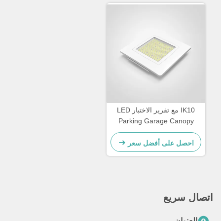
IK10 مع تقرير الاختبار LED
Parking Garage Canopy
Light متكامل SMD 3030 LED
Chip الإضاءة المقاومة للظروف
احصل على أفضل سعر
الجوية لمرافق وقوف السيارات
اتصال سريع
العنوان