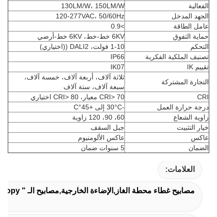
الفعالية
130LM/W، 150LM/W
الجهد المدخل
120-277VAC، 50/60Hz
عامل الطاقة
>0.9
حماية التفوق
6KV خط-خط، 6KV خط-أرضي
التحكم
1-10 فولت، DALI2 ((اختياري)
تصنيف الملكية الفكرية
IP66
تقييم IK
IK07
ثلاثة آلاف، أربعة آلاف، خمسة آلاف،
التجارة المشتركة
سبعة آلاف، ستة آلاف
CRI
CRI> 70 معيار، CRI> 80 اختياري
درجة حرارة العمل
-30°C إلى +45°C
زاوية الشعاع
60، 90، 120 زاوية
خيار التثبيت
جبل السقف
عاكس
عاكس الألومنيوم
الضمان
5 سنوات ضمان
العلامات:
مصابيح غطاء محطة الغاز,الإضاءة الخارجية,مصابيح الـ " LED Canopy " لمحطات البنزين