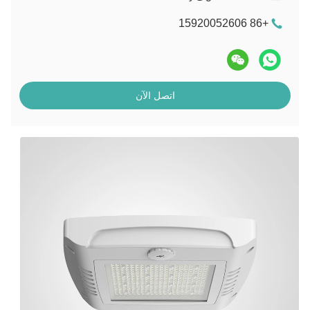
+86 15920052606
اتصل الآن