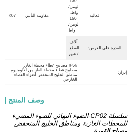
130 
لومن/
واط، 
فعالية:
مقاومة التأثير:
IK07
150 
لومن/
واط
آلاف 
القدرة على العرض:
القطع 
/ شهر
IP66 مصابيح غطاء محطة الغاز
, 
مصابيح غطاء محطة الغاز من الألومنيوم
, 
إبراز:
مناطق الخليج المنخفض أضواء الغطاء 
الخارجي
وصف المنتج
سلسلة CP02-الضوء النهائي للضوء المضيء
للمحطات الغازية ومناطق الخليج المنخفض
مصباح القمرة