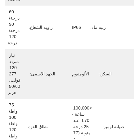
60 
درجة/ 
90 
رتبة ماء:
IP66
زاوية الشعاع:
درجة/ 
120 
درجة
تيار 
متردد 
120-
السكن:
الألومنيوم
الجهد الاسمي:
277 
فولت، 
50/60 
هرتز
75 
>100,000 
واط/ 
ساعة -
100 
L70، عند 
واط/ 
صيانة لومين:
25 درجة 
نطاق القوة:
120 
مئوية (77 
واط/ 