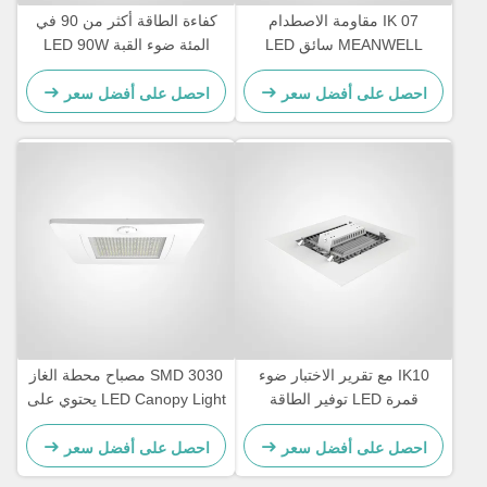
IK 07 مقاومة الاصطدام
كفاءة الطاقة أكثر من 90 في
MEANWELL سائق LED
المئة ضوء القبة LED 90W
محطة وقود غطاء توفير الضوء
واطة غطاء الألومنيوم الصب
وحل الإضاءة الخارجية الدائمة
الصمامي مصممة للإضاءة
احصل على أفضل سعر
احصل على أفضل سعر
التجارية في الهواء الطلق
IK10 مع تقرير الاختبار ضوء
SMD 3030 مصباح محطة الغاز
قمرة LED توفير الطاقة
LED Canopy Light يحتوي على
التصميم الدائم مناسبة لمواقف
غطاء الألومنيوم القوي للصب
السيارات في الهواء الطلق
الطاقة طويلة الأمد الإضاءة
احصل على أفضل سعر
احصل على أفضل سعر
المرآب وإضاءة محطة الغاز
الخارجية