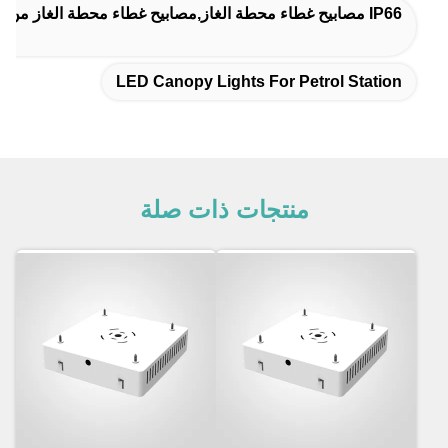
IP66 مصابيح غطاء محطة الغاز,مصابيح غطاء محطة الغاز من الألومنيوم,مناطق الخليج المنخفض أضواء الغطاء الخارجي
LED Canopy Lights For Petrol Station
منتجات ذات صلة