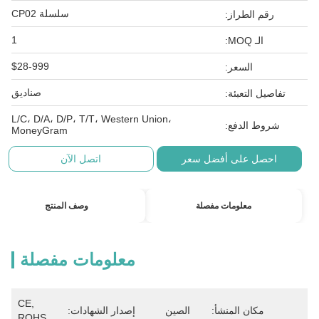
سلسلة CP02
رقم الطراز:
1
الـ MOQ:
$28-999
السعر:
صناديق
تفاصيل التعبئة:
L/C، D/A، D/P، T/T، Western Union،
شروط الدفع:
MoneyGram
احصل على أفضل سعر
اتصل الآن
معلومات مفصلة
وصف المنتج
معلومات مفصلة
CE, 
مكان المنشأ:
الصين
إصدار الشهادات:
ROHS