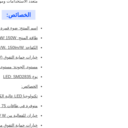
متعدد الاستخدامات ومو
الخصائص:
اسم المنتج: ضوء قمرة LED
طاقة المنتج: 75W/ 100W/ 120W/ 150W
الكفاءة: 130lm/W، 150lm/W
خيارات حماية التفوق (kV): 6KV-خط-خط، 6KV-خط-أرضي
مستوى الجودة: مستوى
نوع LED: SMD2835
الخصائص:
تكنولوجيا LED عالية الكفاءة
متوفرة في طاقات 75 و 100 و 120 و 150 و
خياران للفعالية من 130lm / W و 150lm / W
خيارات حماية التفوق من 6KV-Line-Line و ine-Earth