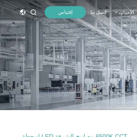
اتصل بنا
إقتباس
الأحداث
6500K CCT مصابيح الشرفة LED لمحطة