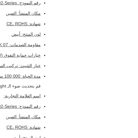
رقم النموذج: CP02-Series
مكان المنشأ: الصين
شهادة: CE، ROHS
لون المنتج: أبيض
مقاومة الصدمات: IK 07
خيارات حماية التفوق (kV): 6KV-خط-خط، 6KV-خط-أرضي
خيار التثبيت: تركيب ال
مدة الحياة: 100,000 ساعة
قم بتحديث ضوء الـ LED Plaza Canopy Light بهذه الميزات القابلة للتخصيص:
اسم العلامة التجارية:
رقم النموذج: CP02-Series
مكان المنشأ: الصين
شهادة: CE، ROHS
لون المنتج: أبيض