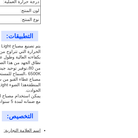
درجة حرارة العملية:
لون المنتج:
نوع المنتج:
التطبيقات:
بكفاءته العالية وطول ع
6500K ،السماح للمستخدمين باختيار الإضاءة المثالية لاحتياجاتهم.
الحوادث.
مع ضمانه لمدة 5 سنوات ،المسلسل CP02- LED Canopy Light هو حل إضاءة موثوق ودائم الذي يضمن تلبية جميع احتياجات الإضاءة الخارجية.
التخصيص:
اسم العلامة التجارية: