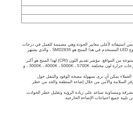
CP02-Series LED Canopy Ligh في الصين ومعتمد من قبل CE و ROHS ، مما يضمن استيفائه لأعلى معايير الجودة.وهي مصممة للعمل في درجات
الحرارة التي تتراوح من -30 °C إلى +45 °C، مما يجعله مناسبًا للاستخدام في جميع الظروف الجوية. نوع LED المستخدم في هذا المنتج هو SMD2835 ، والذي يشتهر
نطاق الجهد من هذا الضوء القناة LED هو 120-277VAC، مما يضمن أنه يمكن استخدامه في مجموعة متنوعة من المواقع. مؤشر تقديم اللون (CRI) لهذا المنتج هو أكبر
من 80،توفير توحيد جيد للضوءبالإضافة إلى ذلك ، يتوفر ضوء السقف LED CP02-Series في خمسة درجات حرارة لون مختلفة: 3000K ، 4000K ، 5000K ، 5700K ، و
ينالتأكد من أن العملاء يمكن أن نرى بسهولة مضخة الوقود والتنقل حول
ضًا خيار رائع لإضاءة Canopy Plaza ، حيث أنه يمكن أن يوفر السلامة والأمن من خلال إضاءة المنطقة والحد من خطر
يارات ، حيث يوفر إضاءة مشرقة ومتساوية تساعد على زيادة الرؤية وتقليل خطر الحوادث.