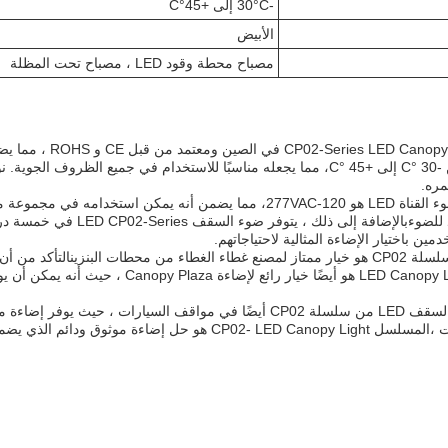
-30°C إلى +45°C
الأبيض
مصباح محطة وقود LED ، مصباح تحت المظلة
يتم تصنيع مصباح t
مره.
مصباح غطاء القبو من سلسلة CP02 هو خيار ممتاز لمصنع غطاء الغطاء من محطات البنز
المنطقةهذا الضوء LED Canopy Light هو أي
يمكن استخدام مصباح السقف LED من سلسلة CP02 أيضًا في مواقف الس