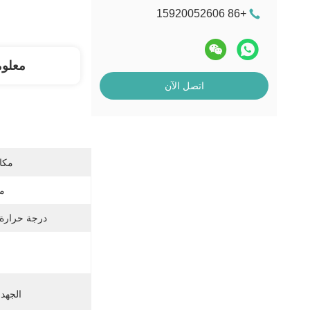
+86 15920052606
معلو
اتصل الآن
مكان
مد
درجة حرارة 
الجهد 