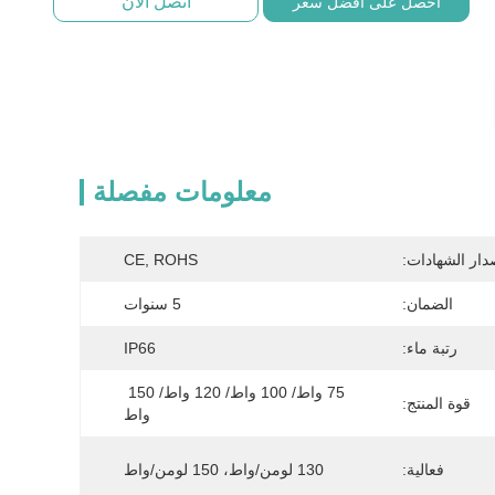
اتصل الآن
احصل على أفضل سعر
معلومات مفصلة
دار الشهادات:
CE, ROHS
الضمان:
5 سنوات
رتبة ماء:
IP66
75 واط/ 100 واط/ 120 واط/ 150 
قوة المنتج:
واط
فعالية:
130 لومن/واط، 150 لومن/واط