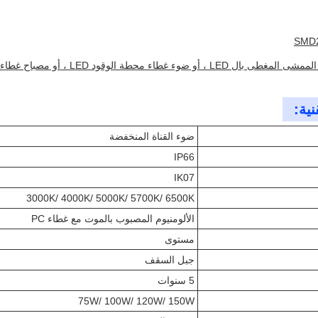
ء غطاء محطة الوقود LED ، أو مصباح غطاء فوقي LED
نية:
ضوء القناة المنخفضة
IP66
IK07
3000K/ 4000K/ 5000K/ 5700K/ 6500K
الألومنيوم المصبوب بالموت مع غطاء PC
مستوى
جبل السقف
5 سنوات
75W/ 100W/ 120W/ 150W