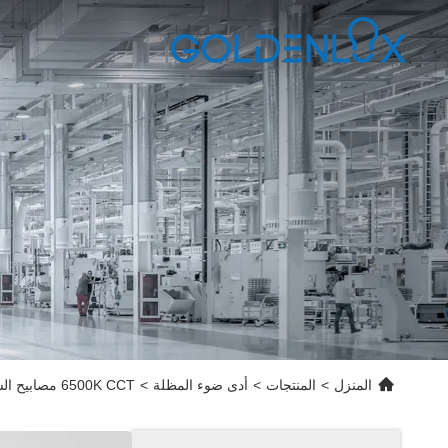
المنزل
>
المنتجات
>
أدى ضوء المظلة
>
6500K CCT مصابيح الشرفة LED لمحطة البنزين 120-277VAC الجهد الدخلي