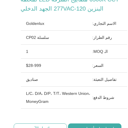
البنزين 120-277VAC الجهد الدخلي
الاسم التجاري:
Goldenlux
رقم الطراز:
سلسلة CP02
الـ MOQ:
1
السعر:
$28-999
تفاصيل التعبئة:
صناديق
L/C، D/A، D/P، T/T، Western Union،
شروط الدفع:
MoneyGram