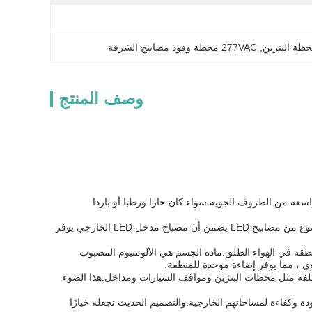
, 
277VAC محطة وقود مصابيح الشرفة
وصف المنتج
ام في مجموعة واسعة من الظروف الجوية سواء كان حارا ورطبا أو باردا
نوع LED المستخدم في هذا الضوء هو SMD2835، والمعروف عن سطوعه العالي وكفاءة الطاقة.هذا النوع من مصابيح LED يضمن أن مصباح مدخل LED الخارجي يوفر
ظيفًا وحديثًا يكمل أي منطقة في الهواء الطلق.مادة الجسم هي الألومنيوم المصبوب
تلفة مثل محطات البنزين ومواقف السيارات ومداخل.هذا الضوء
إلى إضاءة عالية الجودة وكفاءة لمساحاتهم الخارجية.والتصميم الحديث تجعله خيارًا