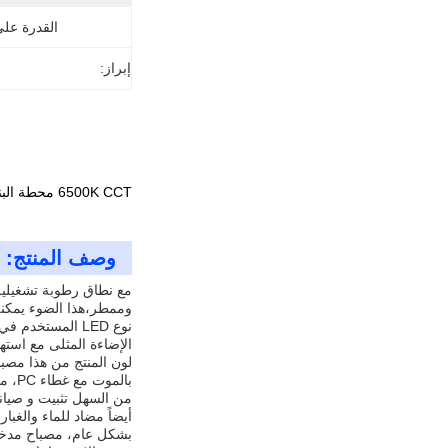
القدرة عل
إبراز:
6500K CCT محطة البنزين مصباح القناة LED مع 120-277VAC الجهد الدخالي
وصف المنتج:
وممطر،هذا الضوء يمكنه
الإضاءة المثلى مع استه
بالموت مع غطاء PC، مما يجعلها قوية ومقاومة للتآكل والصدأ. كما يضمن غطاء PC توزيع الضوء بالتساوي ، مما يوفر إضاءة موحدة للمنطقة.
من السهل تثبيت و صيان
أيضاً مضاد للماء والغبار