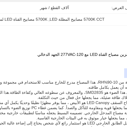
ى العرض:
آلاف القطع / شهر
5700K CCT مصابيح المظلة LED
, 
5700K مصابيح القناة LED لمحطة البنزين
مع نطاق رطوبة تشغيلية من 10-90%RH، هذا المصباح مدرج للخارج مناسب للاستخد
 أن يعمل بكامل طاقته.
لاك طاقة ضئيلة، مما يجعلها حل فعال من حيث التكلفة.
لون المنتج من هذا مصباح السقف LED Canopy هو الأبيض ، مما يوفر مظهرًا ن
ة مصباح المدخل الخارجي. تصميمه البسيط يجعله مناسبًا لتطبيقات خارجية مخ
، مما يجعلها خيار موثوق به في البيئات الخارجية القاسية.
بشكل عام، مصباح مدخل الطابق الخارجي LED هو استثمار رائع لأي شخص يحتاج 