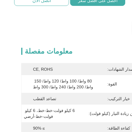
اتصل الآن
احصل على أفضل سعر
معلومات مفصلة
دار الشهادات:
CE, ROHS
80 واط/ 100 واط/ 120 واط/ 150 
القوة:
واط/ 200 واط/ 240 واط/ 300 واط
خيار التركيب:
تصاعد القطب
6 كيلو فولت-خط-خط، 6 كيلو 
زيادة التيار (كيلو فولت):
فولت-خط-أرضي
كفاءة الطاقة:
≥ 90%