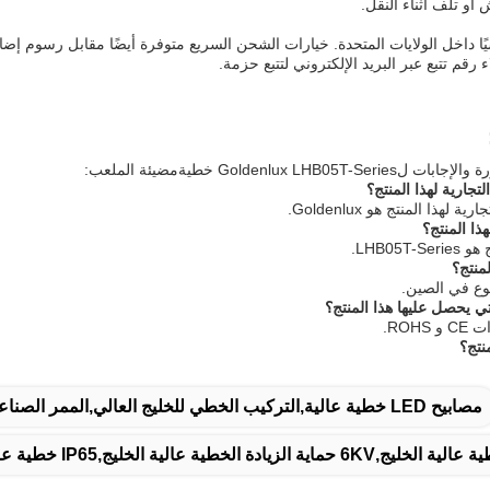
أو تلف أثناء النقل.
رقم تتبع عبر البريد الإلكتروني لتتبع حزمة.
Goldenlux LHB05T-Ser خطية
مضيئة الملعب
:
تجارية لهذا المنتج؟
لهذا المنتج هو Goldenlux.
ذا المنتج؟
LHB05.
منتج؟
وع في الصين.
ي يحصل عليها هذا المنتج؟
ROH.
نتج؟
مصابيح LED خطية عالية,التركيب الخطي للخليج العالي,الممر الصناعي للضوء