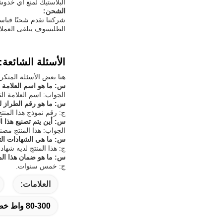
البلاستيك لمنع أي خدوش 
الشحن:
الطلبسوف يتلقى العملاء 
الأسئلة الشائعة:
هنا بعض الأسئلة المتكررة والإجابات لies
س: ما هو اسم العلامة ال
الجواب: اسم العلامة التجارية 
س: ما هو رقم الطراز له
ج: رقم نموذج هذا المنتج هو T-Series
س: أين يتم تصنيع هذا ال
الجواب: هذا المنتج مصن
س: ما هي الشهادات الت
ج: هذا المنتج لديه شهادات CE و S
س: ما هو ضمان هذا الم
ج: خمس سنوات.
العلامات:
80-300 واط خطية عالية الخليج,6KV حماية الزيادة الخطية عالية الخليج,IP65 خطية عالية الخليج