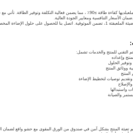
لعب
مان الأسعار التنافسية ومعايير الجودة العالية.
يئة الملعب
فئة 1، تضمن الموثوقية. اتصل بنا للحصول على حلول الإضاءة المخصصة التي تلبي احتياجاتك المحددة.
:
م التقني للمنتج والخدمات تشمل:
منتج وإعداده
وتوفير الحلول
ية ووثائق المنتج
 المنتج
 وتقديم توصيات لتخطيط الإضاءة
الإصلاح
ت واستبدالها
مستمر والصيانة
 تعبئة المنتج بشكل آمن في صندوق من الورق المقوى مع حشو وافع لضمان ا