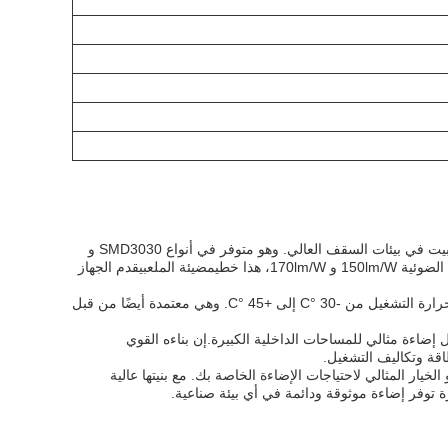
يحتوي على تصميم أنيق وعصري يجعله مثالي للتثبيت في بيئات السقف العالي. وهو متوفر في أنواع SMD3030 و
مضيئة الملعب
يقدم الجهاز
مصممة لتحمل البيئات القاسية والدرجات الحرارية القاسية، مع نطاق درجة حرارة التشغيل من -30 °C إلى +45 °C. وهي معتمدة أيضًا من قبل
 إضاءة مثالي للمساحات الداخلية الكبيرة.إن بناءه القوي
اقة وتكاليف التشغيل.
 الخيار المثالي لاحتياجات الإضاءة الخاصة بك. مع بنيتها عالية
ة توفر إضاءة موثوقة ودائمة في أي بيئة صناعية.