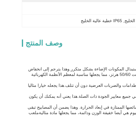
, 
IP65 خطية عالية الخليج
وصف المنتج
يضمن أنك لن تحتاج إلى استبدال المكونات الإضاءة بشكل متكرر.وهذا يترجم إلى انخفاض
120-277 فولت 50/60 هرتز، مما يجعلها مناسبة لمعظم الأنظمة الكهربائية
صنيف مقاومة التأثير IK09، يمكنها تحمل الاصطدامات والضربات العرضية دون أن تتلف.هذا يجعله خيارا مثاليا
قبل CE / RoHS / ETL / DLC ، مما يضمن أنها تلبي جميع معايير الجودة ذات الصلة.هذا يعني أنه يمكنك أن يكون
ئصها الممتازة في إبعاد الحرارة. وهذا يضمن أن المصابيح تبقى
م هي أيضا خفيفة الوزن ودائمة، مما يجعلها مادة مثالية
ملعب