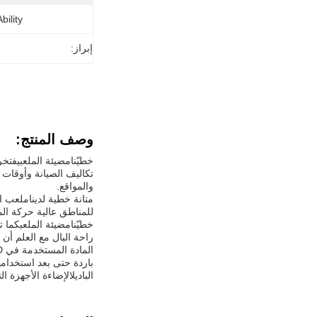
ility:
إبراز:
وصف المنتج:
خطيّنا
مضيئة الملعب
تكاليف الصيانة وأوقات ا
والمواقع.
متانة خطية لدينا
ملعب ال
للمناطق عالية حركة ال
خطيّنا
مضيئة الملعب
راحة البال مع العلم أن
المادة المستخدمة في LED خطي
باردة حتى بعد استخدامه
الباديل
الإضاءة الأجهزة ا