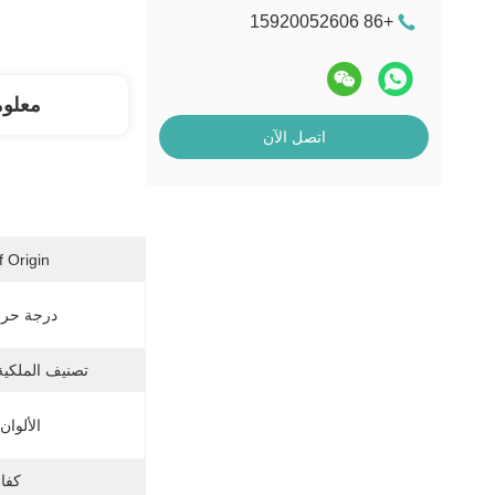
+86 15920052606
معلو
اتصل الآن
 Origin:
درجة حرار
تصنيف الملكية 
الألوان
كفاء