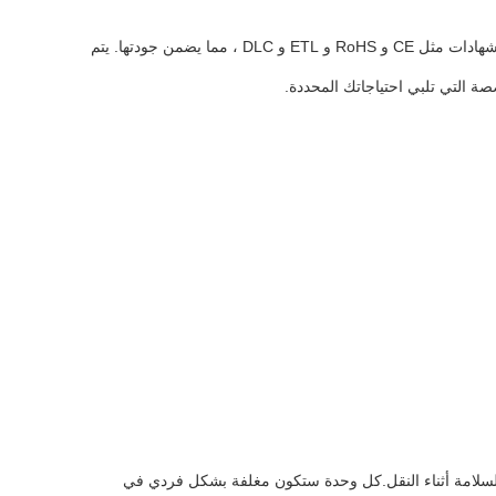
لديها كفاءة طاقة ≥90٪ ، مما يضمن فعالية التكلفة وتوفير الطاقة. تأتي مع شهادات مثل CE و RoHS و ETL و DLC ، مما يضمن جودتها. يتم
لسلامة أثناء النقل.كل وحدة ستكون مغلفة بشكل فردي في