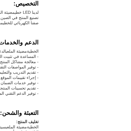
التخصيص:
لدينا LED خطي
مضيئة الم
تصنيع المنتج في الصين,ض
صفنا الكهربائي للخطي
مض
الدعم والخدمات
الخطية
مضيئة الملعب
الدع
- المساعدة في تثبيت ال
- معالجة مشاكل المنتج 
- توفير المواصفات التقن
- تقديم التدريب والتعليم
- إجراء تقييمات الموقع
- توفير خدمات الضمان و
- تقديم تحسينات المنتجا
- توفير الدعم التقني ال
التعبئة والشحن:
تغليف المنتج:
الخطية
مضيئة الملعب
سيتم