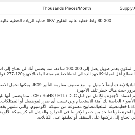
Thousands Pieces/Month
Supply Ab
80-300 واط خطية عالية الخليج
, 
6KV حماية الزيادة الخطية عالية الخليج
يفتخر المكون بعمر طويل يصل إلى 100،000 ساعة، مما 
نقطاع أقل لعملياتكالجهد الدخالي لخطنا
خطية
مضيئة الملعب
الأجهزة
باديل
الإضاءة أيضاً لا مثيل لها. مع ت
مرور حيث هناك خطر تلف الأجهزة.
كما تم اعتماد الأجهزة بالكامل من 
 الأضواء الخاصة بك آمنة للاستخدام ولن تسبب أي ضرر لموظفيك أو الممتلكات.
مضيئة الملعب
المصابيح مصنوعة من سبيكة الألومنيوم، والتي تشتهر بخصا
ا لفترة طويلة،الحد من خطر الإفراط في الحرارة والفشل المبكرسبيكة الألومنيو
لتي تحتاج إلى تركيبها على السقف أو تعليقها على الكابلات.