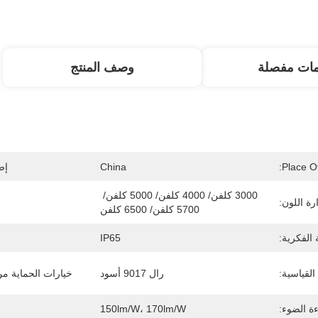
مات مفصلة
وصف المنتج
Place Of
China
إص
3000 كلفن/ 4000 كلفن/ 5000 كلفن/ 
ة اللون:
5700 كلفن/ 6500 كلفن
الفكرية:
IP65
 القياسية:
رال 9017 أسود
خيارات الحماية من 
ة الضوء:
150lm/w، 170lm/w