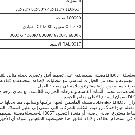
5 سنوات
30x70°/ 60x90°/ 40x110°/ 110x60°
100000 ساعة
CRI> 70 معيار، CRI> 80 اختياري
3000K/ 4000K/ 5000K/ 5700K/ 6500K
RAL 9017 الأسود
مضيئة الملعب
ًا للضوء ، مما يضمن رؤية ممتازة وسلامة في مساحة العمل.
عب
Golde
مضيئة الملعب
من السهل تركيبها وصيانتها، مما يجعلها حل
عله خيارًا فعالًا من حيث التكلفة للشركات التي تسعى إلى تقليل استهلاك الط
ستودع، صالة رياضية، أو منشأة التصنيع، LHB05T-سلسلة
مضيئة الملعب
هو
 في استخدام الطاقة، والأداء الفائق، هذا خطي
مضيئة الملعب
من المؤكد أن الأجهز