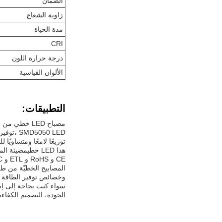
الضمان
زاوية الشعاع
مدة الحياة
CRI
درجة حرارة اللون
الألوان القياسية
التطبيقات:
مصباح LED خطي من سلسلة LHB05T
SMD5050 LED ،توفير مجموعة واسعة من الخيارات لتتناسب مع متطلبات الإضاءة المختلفةمع كفاءته الضوئية 150lm/W و 170lm/W، هذا خطي
توزيعًا لامعًا ومتساوي
هذا LED خطي
مضيئة المل
CE و RoHS و ETL و DLC ،ضمان استيفائها لأعلى معايير الجودة.
المصابيح الخطيّة من طراز nlux LHB05T
وخصائص توفير الطاقة تج
سواء كنت بحاجة إلى إضاءة م
الجودة، التصميم الكفاءة