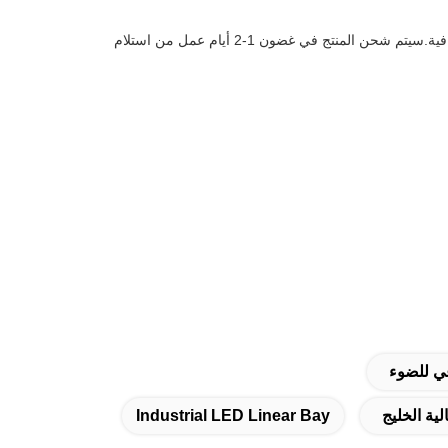
شركتنا تقدم شحنًا قياسيًا داخل الولايات المتحدة. خيارات الشحن السريع متوفرة أيضًا مقابل رسوم إضافية.سيتم شحن المنتج في غضون 1-2 أيام عمل من استلام
Industrial LED Linear Bay