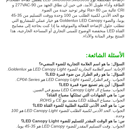
الطاقة وأداء طويل الأمد، في حين أن نطاق الجهد من 90-277VAC و
CRI عالية من Ra> 80 توفر توحيد جيدة من الضوء.
مع الحد الأدنى لكمية الطلب من 100 وحدة ووقت التسليم من 35-45
يوما، والضوء Goldenlux LED Canopy هو خيار عملي للمشاريع التي
تتطلب حلول الإضاءة الفعالة والموثوقة.ما إذا كنت بحاجة إلى مصابيح
القناة LED منخفضة الوضوح للمبنى التجاري أو المساحة الخارجية، هذا
المنتج يوفر المتانة والأداء.
الأسئلة الشائعة:
السؤال: ما هو اسم العلامة التجارية للضوء المضيء؟
الإجابة: اسم العلامة التجارية للضوء LED Canopy Light هو Goldenlux.
السؤال: ما هو رقم الطراز من ضوء قمرة LED؟
الجواب: رقم الطراز للضوء LED Canopy Light هو CP04-Series.
السؤال: أين يتم تصنيع ضوء قمرة LED؟
الجواب: مصباح الـ LED Canopy Light مصنع في الصين.
س: ما هي الشهادات التي تمتلكها مصباح القناة؟
الجواب: مصباح المظلة LED معتمد مع CE و ROHS.
س: ما هو الحد الأدنى للكمية الطلبية للضوء القناة LED؟
الجواب: الحد الأدنى لكمية الطلب للضوء LED Canopy Light هو 100
وحدة.
س: ما هو الوقت المقدر للتسليم للضوء LED Canopy Light؟
الجواب: وقت التسليم المقدر للضوء LED Canopy هو 35-45 يوما.