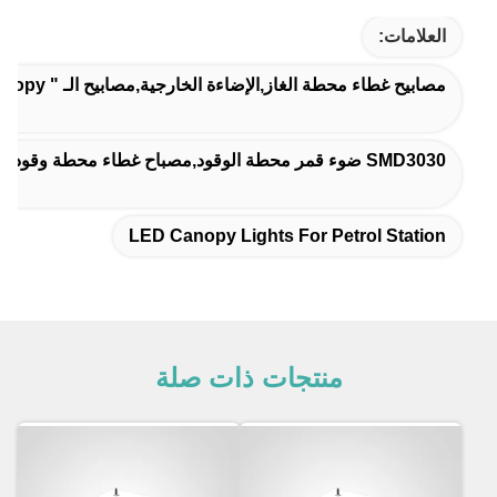
العلامات:
مصابيح غطاء محطة الغاز,الإضاءة الخارجية,مصابيح الـ " LED Canopy " لمحطات البنزين
SMD3030 ضوء قمر محطة الوقود,مصباح غطاء محطة وقود,SMD5050 ضوء قمر محطة الوقود LED
LED Canopy Lights For Petrol Station
منتجات ذات صلة