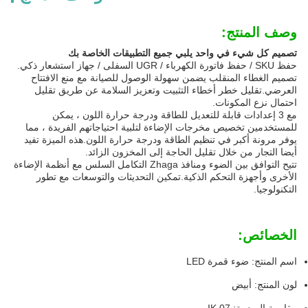
وصف المنتج:
تصميم كل شيء في واحد يلبي جميع التطبيقات الخاصة بك
حفظ SKU / حفظ فاتورة الكهرباء / UGR السفلى / جهاز استشعار ذكي.
تصميم الغطاء المنقلب يضمن سهولة الوصول للصيانة مع منع الافتتاح
العرضي.تقليل خطر أخطاء التثبيت وتعزيز السلامة عن طريق تقليل
احتمال نزع المكونات.
مع 3 إعدادات قابلة للتعديل للطاقة ودرجة حرارة اللون ، يمكن
للمستخدمين تخصيص مخرجات الإضاءة لتلبية احتياجاتهم الفريدة ، مما
يوفر مرونة أكبر في تنظيم الطاقة ودرجة حرارة اللون.هذه الميزة تفيد
أيضا التجار من خلال تقليل الحاجة إلى المخزون الزائد.
تتيح التوافق بين الضوء ومنافذ Zhaga التكامل السلس مع أنظمة الإضاءة
الأخرى وأجهزة التحكم الذكية.تمكين التحديثات والتوسعات مع تطور
التكنولوجيا.
الخصائص:
اسم المنتج: ضوء قمرة LED
لون المنتج: أبيض