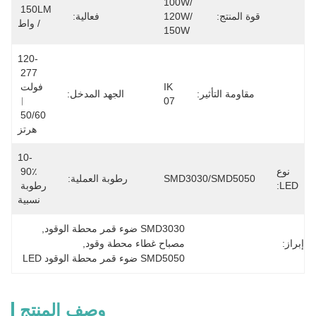
100W/ 
150LM 
قوة المنتج:
120W/ 
فعالية:
/ واط
150W
120-
277 
IK 
فولت 
مقاومة التأثير:
الجهد المدخل:
︱
07
50/60 
هرتز
10-
نوع
90٪ 
SMD3030/SMD5050
رطوبة العملية:
LED:
رطوبة 
نسبية
SMD3030 ضوء قمر محطة الوقود
, 
إبراز:
مصباح غطاء محطة وقود
, 
SMD5050 ضوء قمر محطة الوقود LED
وصف المنتج