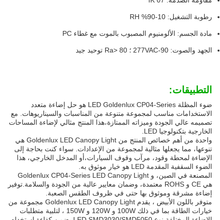
مقاومة الصدمة: IK 07
رطوبة التشغيل: 10-90% RH
مادة الجسم: الألومنيوم المصبوب بالموت مع غطاء PC
الجهد والصوت: 90-277VAC ؛ Ra> 80 توحيد جيد
التطبيقات:
ضوء المظلة LED Goldenlux CP04-Series هو حل إضاءة متعدد
الاستخدامات مناسب لمجموعة متنوعة من المناسبات والسيناريوهات. مع
تصميمه عالي الجودة وميزاته الممتازة،هذا المنتج مثالي لإضاءة المساحات
الخارجية بتكنولوجيا LED.
واحدة من أهم خصائص المنتج من Goldenlux LED Canopy Light هي
تنوعها، مما يجعلها مثالية لمجموعة من الإعدادات. سواء كنت بحاجة إلى
الإضاءة لمحطة وقود، مرآب وقوف السيارات،أو المدخل الخارجي، هذا
الضوء السقفية المقدمة LED هو خيار موثوق به.
المصنعة في الصين، و Goldenlux CP04-Series LED Canopy Light
هي CE و ROHS معتمدة، وضمان معايير عالية من الجودة والسلامة.توفير
إضاءة مشرقة وموثوق بها حتى في ظروف الطقس الصعبة.
متوفر باللون الأبيض ، يقدم Goldenlux LED Canopy Light مجموعة من
خيارات الطاقة بما في ذلك 100W و 120W و 150W ، لتلبية متطلبات
الإضاءة المختلفة.نوع LED SMD3030/SMD5050 يضمن كفاءة استخدام