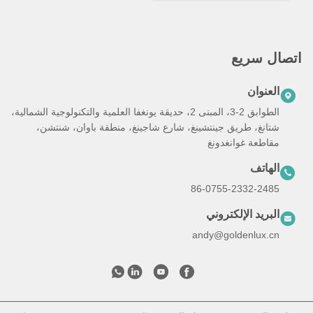
اتصال سريع
العنوان
الطوابق 2-3، المبنى 2، حديقة يونغفا العلمية والتكنولوجية الشمالية،
شتانغ، طريق جينتشينغ، شارع شاجينغ، منطقة باوان، شنتشن،
مقاطعة غوانغدونغ
الهاتف
86-0755-2332-2485
البريد الإلكتروني
andy@goldenlux.cn