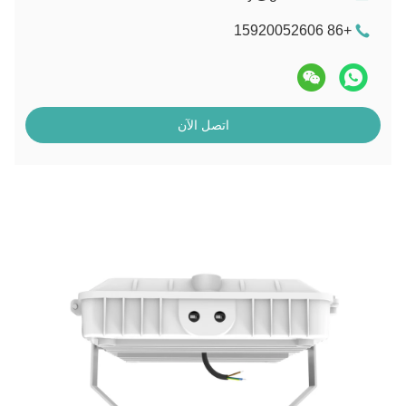
+86 15920052606
اتصل الآن