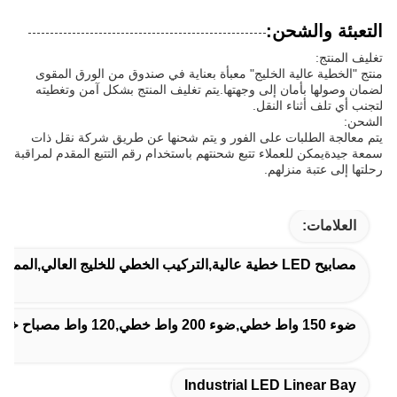
التعبئة والشحن:
تغليف المنتج:
منتج "الخطية عالية الخليج" معبأة بعناية في صندوق من الورق المقوى
لضمان وصولها بأمان إلى وجهتها.يتم تغليف المنتج بشكل آمن وتغطيته
لتجنب أي تلف أثناء النقل.
الشحن:
يتم معالجة الطلبات على الفور و يتم شحنها عن طريق شركة نقل ذات
سمعة جيدةيمكن للعملاء تتبع شحنتهم باستخدام رقم التتبع المقدم لمراقبة
رحلتها إلى عتبة منزلهم.
العلامات:
مصابيح LED خطية عالية,التركيب الخطي للخليج العالي,الممر الصناعي للضوء
ضوء 150 واط خطي,ضوء 200 واط خطي,120 واط مصباح خطي عالي
Industrial LED Linear Bay