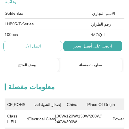
ودائمة
Goldenlux
الاسم التجاري:
LHB05-T-Series
رقم الطراز:
100pcs
الـ MOQ:
احصل على أفضل سعر
اتصل الآن
معلومات مفصلة
وصف المنتج
معلومات مفصلة
Place Of Origin:
China
إصدار الشهادات:
CE,ROHS
Class 
100W/120W/150W/200W/ 
Electrical Class:
Power:
II EU
240W/300W