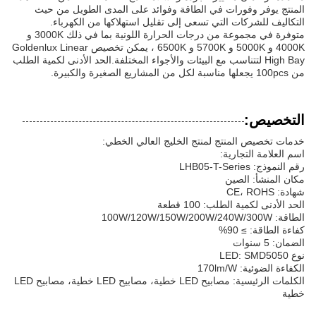
المنتج يوفر وفورات في الطاقة وفوائد على المدى الطويل من حيث
التكاليف للشركات التي تسعى إلى تقليل استهلاكها من الكهرباء.
متوفرة في مجموعة من درجات الحرارة اللونية بما في ذلك 3000K و
4000K و 5000K و 5700K و 6500K ، يمكن تخصيص Goldenlux Linear
High Bay لتتناسب مع البيئات والأجواء المختلفة.الحد الأدنى لكمية الطلب
من 100pcs يجعلها مناسبة لكل من المشاريع الصغيرة والكبيرة.
التخصيص:
خدمات تخصيص المنتج لمنتج الخليج العالي الخطي:
اسم العلامة التجارية:
رقم النموذج: LHB05-T-Series
مكان المنشأ: الصين
شهادة: CE، ROHS
الحد الأدنى لكمية الطلب: 100 قطعة
الطاقة: 100W/120W/150W/200W/240W/300W
كفاءة الطاقة: ≥ 90%
الضمان: 5 سنوات
نوع LED: SMD5050
الكفاءة الضوئية: 170lm/W
الكلمات الرئيسية: مصابيح LED خطية، مصابيح LED خطية، مصابيح LED
خطية