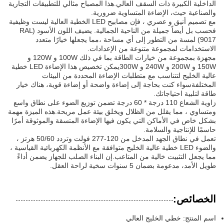
الداخلية الكبيرة ذات السقف العالي.هذا المصباح مثالي للتطبيقات التجارية
والصناعية حيث، الإضاءة المتساوية ضرورية.
مع تصميم أنيق و عصري ، فإن مصابيح LED الخطية العالية ليست وظيفية
فحسب بل أيضاً جميلة من الناحية الجمالية. يضيف اللون الأسود (RAL
9017) لمسة من التطور إلى أي مساحة ،مما يجعلها خيارًا متعدد
الاستخدامات لمجموعة متنوعة من الإعدادات.
مجهزة بمجموعة من خيارات الطاقة بما في ذلك 100W و 120W و
150W و 200W و 240W و 300Wيمكن تخصيص هذا الإضاءة LED خطية
عالية الخليج لتتناسب مع متطلبات الإضاءة المحددة من البيئات
المختلفةسواء كنت بحاجة إلى إضاءة واضحة أو إضاءة قوية، هناك خيار
طاقة لتلبية احتياجاتك.
زاوية الشعاع 110 درجة * 60 درجة تضمن توزيع الضوء على نطاق واسع
ومتساوي ، مما يقلل من الظلال ويخلق بيئة عمل مريحة.هذه الميزة مهمة
بشكل خاص في الأماكن التي يكون فيها الإضاءة المتسقة والموثوقة أمرًا
حاسمًا للإنتاجية والسلامة.
تعمل في نطاق الجهد المدخل من 120-277 فولت وتردد 50/60 هرتز ،
والضوء LED خطية عالية الخليج متوافقة مع الأنظمة الكهربائية القياسية ،
مما يجعل التثبيت خالية من المتاعب.إن البناء الصلب للجهاز يضمن أداءً
طويل الأمد، مدعومة بضمان 5 سنوات سخية لراحة العقل.
الخصائص:
اسم المنتج: خطي الخليج العالي