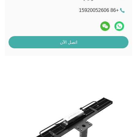
+86 15920052606
اتصل الآن