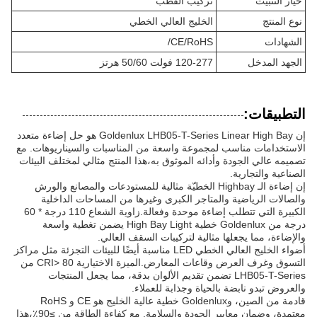
خيار التثبيت
تركيب القطب
نوع المنتج
الخليج العالي الخطي
الشهادات
CE/RoHS/
الجهد المدخل
120-277 فولت 50/60 هرتز
التطبيقات:
إن Goldenlux LHB05-T-Series Linear High Bay هو حل إضاءة متعدد
الاستخدامات مناسب لمجموعة واسعة من المناسبات والسيناريوهات. مع
تصميمه عالي الجودة وأدائه الموثوق به،هذا المنتج مثالي لمختلف البيئات
الصناعية والتجارية.
إن إضاءة الـ Highbay الخطيّة مثالية للمستودعات والمصانع والورش
والصالات الرياضية والمتاجر الكبرى وغيرها من المساحات الداخلية
الكبيرة التي تتطلب إضاءة موحدة وفعالة.زاوية الشعاع 110 درجة * 60
درجة من Goldenlux خطية High Bay Light يضمن تغطية واسعة
والإضاءة، مما يجعلها مثالية لتركيبات السقف العالي.
أضواء الخليج العالي الخطي LED مناسبة أيضًا للبيئات التجزئة مثل مراكز
التسوق وغرف العرض وقاعات المعارض.الميزة الاختيارية CRI> 80 من
LHB05-T-Series تضمن تقديم الألوان بدقة، مما يجعل المنتجات
والعروض تبدو نابضة بالحياة وجذابة للعملاء.
قادمة من الصين، وGoldenlux خطية عالية الخليج هو CE و RoHS
معتمدة، وضمان معايير الجودة والسلامة. مع كفاءة الطاقة من ≥90٪،هذا