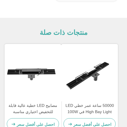
منتجات ذات صلة
50000 ساعة عمر خطي LED
مصابيح LED خطية عالية قابلة
High Bay Light في 100W
للتخفيض اختياري مناسبة
120W 150W 200W 240W و
لمرافق التخزين الصناعية
300W خيارات الطاقة للإضاءة
ومشاريع الإضاءة التجارية
احصل على أفضل سعر
احصل على أفضل سعر