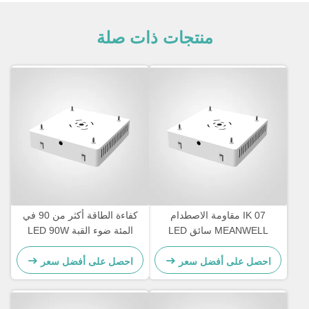
منتجات ذات صلة
IK 07 مقاومة الاصطدام
كفاءة الطاقة أكثر من 90 في
MEANWELL سائق LED
المئة ضوء القبة LED 90W
محطة وقود غطاء توفير الضوء
واطة غطاء الألومنيوم الصب
وحل الإضاءة الخارجية الدائمة
الصمامي مصممة للإضاءة
احصل على أفضل سعر
احصل على أفضل سعر
التجارية في الهواء الطلق