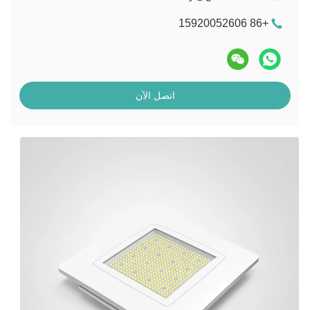
+86 15920052606
اتصل الآن