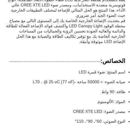
فوتومترية متعددة الاستخدامات، ومصدر ضوء CREE XTE LED عالي
الأداء، هذا المنتج هو الحل المثالي للإضاءة لمختلف التطبيقات الخارجية
حيث الضوء الجيد أمر ضروري.
قم بتحديث الإضاءة الخارجية الخاصة بك إلى المستوى التالي مع مصباح
محطة الوقود LED Canopy Light واكتشف فوائد الإضاءة الفعالة للطاقة
والدائمة والعالية الجودة.تحسين الرؤية والجماليات من المساحات
الخارجية الخاصة بك مع توفير تكاليف الطاقة والصيانة مع هذا الحل
الإضاءة LED موثوقة وأنيقة.
الخصائص:
اسم المنتج: ضوء قمرة LED
صيانة الضوء: > 50000 ساعة -L70 ، @ 25 oC (77 oF)
طاقة: 90 واط
المواد: الألومنيوم
مصدر الضوء: CREE XTE LED
النوع الضوئي: 60°، 90°، 110°