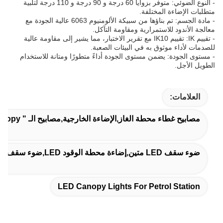
- النوع الضوئي: متوفر بزوايا 60 درجة و 90 درجة و 110 درجة لتلبية
متطلبات الإضاءة المختلفة.
- مادة الجسم: تم بناؤها من سبيكة الألومنيوم 6063 عالية الجودة مع
معالجة الأندود للاستمرارية ومقاومة التآكل.
- تقييم IK: تقييم IK10 مع تقرير الاختبار، مما يشير إلى مقاومة عالية
للصدمات لأداء موثوق به في البيئات الصعبة.
- مستوى الجودة: يضمن مستوى الجودة أداءً متطورًا ومتانة للاستخدام
الطويل الأجل.
العلامات:
مصابيح غطاء محطة الغاز,الإضاءة الخارجية,مصابيح الـ " LED Canopy " لمحطات البنزين
ضوء سقف LED متين,إضاءة محطة الوقود LED,ضوء سقف عالي الكفاءة
LED Canopy Lights For Petrol Station