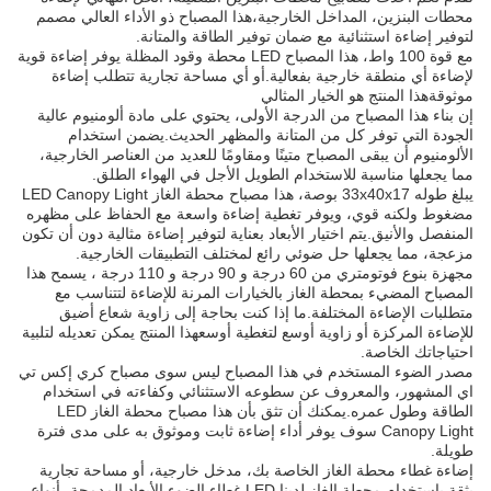
محطات البنزين، المداخل الخارجية،هذا المصباح ذو الأداء العالي مصمم
لتوفير إضاءة استثنائية مع ضمان توفير الطاقة والمتانة.
مع قوة 100 واط، هذا المصباح LED محطة وقود المظلة يوفر إضاءة قوية
لإضاءة أي منطقة خارجية بفعالية.أو أي مساحة تجارية تتطلب إضاءة
موثوقةهذا المنتج هو الخيار المثالي
إن بناء هذا المصباح من الدرجة الأولى، يحتوي على مادة ألومنيوم عالية
الجودة التي توفر كل من المتانة والمظهر الحديث.يضمن استخدام
الألومنيوم أن يبقى المصباح متينًا ومقاومًا للعديد من العناصر الخارجية،
مما يجعلها مناسبة للاستخدام الطويل الأجل في الهواء الطلق.
يبلغ طوله 33x40x17 بوصة، هذا مصباح محطة الغاز LED Canopy Light
مضغوط ولكنه قوي، ويوفر تغطية إضاءة واسعة مع الحفاظ على مظهره
المنفصل والأنيق.يتم اختيار الأبعاد بعناية لتوفير إضاءة مثالية دون أن تكون
مزعجة، مما يجعلها حل ضوئي رائع لمختلف التطبيقات الخارجية.
مجهزة بنوع فوتومتري من 60 درجة و 90 درجة و 110 درجة ، يسمح هذا
المصباح المضيء بمحطة الغاز بالخيارات المرنة للإضاءة لتتناسب مع
متطلبات الإضاءة المختلفة.ما إذا كنت بحاجة إلى زاوية شعاع أضيق
للإضاءة المركزة أو زاوية أوسع لتغطية أوسعهذا المنتج يمكن تعديله لتلبية
احتياجاتك الخاصة.
مصدر الضوء المستخدم في هذا المصباح ليس سوى مصباح كري إكس تي
اي المشهور، والمعروف عن سطوعه الاستثنائي وكفاءته في استخدام
الطاقة وطول عمره.يمكنك أن تثق بأن هذا مصباح محطة الغاز LED
Canopy Light سوف يوفر أداء إضاءة ثابت وموثوق به على مدى فترة
طويلة.
إضاءة غطاء محطة الغاز الخاصة بك، مدخل خارجية، أو مساحة تجارية
بثقة باستخدام محطة الغاز لدينا LED غطاء الضوء.الأبعاد المدمجة، أنواع