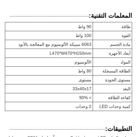
المعلمات التقنية:
طاقة
90 واط
القوة
100 واط
مادة الجسم
6063 سبيكة الألومنيوم مع المعالجة بالأنود
أبعاد الأجهزة
L470*W470*H150mm
المواد
الألومنيوم
الطاقة المسجلة
80 واط
مستوى الجودة
مستوى
البعد
33x40x17
كفاءة الطاقة
> 90%
كمية وحدات LED
2 وحدات
التطبيقات: