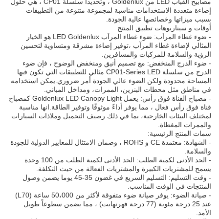
مصابيح القباب LED من Goldenlux ، وتحديداً سلسلة CP01 ، هي حلول
إضاءة متعددة الاستخدامات مناسبة لمجموعة متنوعة من التطبيقات
بسبب ميزاتها وخصائصها عالية الجودة.
أوقات و سيناريوهات تطبيق المنتج
- ضوء غطاء المرآب: ضوء غطاء المرآب LED Goldenlux هو الخيار
المثالي لإضاءة غطاء المرآب ،توفير إضاءة مشرقة ومتساوية لتحسين
الرؤية والسلامة للمركبات والمسافرين.
- ضوء الدرج المنخفض: مع تصميم أنيق ومنخفض الوضوح ، فإن ضوء
الدرج من سلسلة CP01-Series LED مثالي للتطبيقات التي تكون فيها
المساحة محدودة ولكن الضوء عالي الجودة أمر ضروري.يمكن استخدامه
في مناطق مثل محطات البنزين، الممرات، ومداخل المباني.
- مصباح القناة فوق رأس: يعمل Goldenlux LED Canopy Light كمصباح
قناة فوق رأس فعال ، مما يوفر أداءً موثوقًا وتوفير الطاقة.انها مناسبة
لمختلف البيئات الخارجية، بما في ذلك رصيف التحميل وملاذات السيارات
والممرات المغطاة.
سمات المنتج الرئيسية:
- الشهادة: معتمدة CE و ROHS ، وضمان الامتثال للمعايير الدولية للجودة
والسلامة.
- الحد الأدنى لكمية الطلب: الحد الأدنى لكمية الطلب من 100 وحدة
يسمح للمشتريات الكبيرة والمشتريات الفعالة من حيث التكلفة.
- وقت التسليم: التسليم السريع في غضون 35-45 يوما يضمن وصول
المنتجات في الوقت المناسب.
- صيانة الضوء: يوفر صيانة ضوء متفوقة لأكثر من 50،000 ساعة (L70)
عند 25 درجة مئوية (77 درجة فهرنهايت) ، مما يضمن سطوعاً طويل
الأمد.