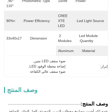
90°, 
Photometric Type:
100W
Power:
110°
CREE 
>90%
Power Efficiency:
XTE 
Led Light Source:
LED
2 
Led Module
33x40x17
Dimension:
Modules
Quantity:
Aluminum
Material:
ضوء سقف LED متين
, 
إبراز:
إضاءة محطة الوقود LED
, 
ضوء سقف عالي الكفاءة
وصف المنتج
وصف المنتج:
نقدم لكم أحدث مصابيح محطات البنزين المضيئة، الحل النهائي لإضاءة