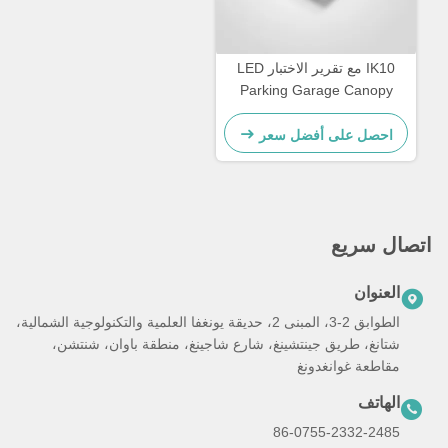
IK10 مع تقرير الاختبار LED
Parking Garage Canopy
Light متكامل SMD 3030 LED
Chip الإضاءة المقاومة للظروف
احصل على أفضل سعر
الجوية لمرافق وقوف السيارات
اتصال سريع
العنوان
الطوابق 2-3، المبنى 2، حديقة يونغفا العلمية والتكنولوجية الشمالية،
شتانغ، طريق جينتشينغ، شارع شاجينغ، منطقة باوان، شنتشن،
مقاطعة غوانغدونغ
الهاتف
86-0755-2332-2485