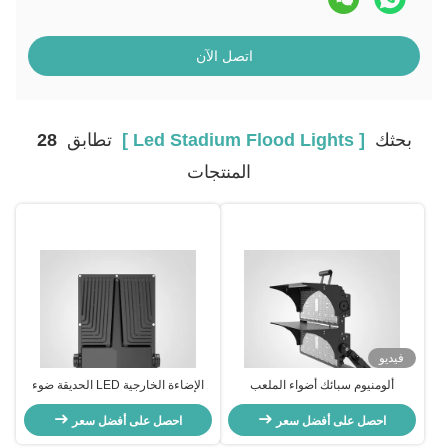
اتصل الآن
بحثك
[ Led Stadium Flood Lights ]
تطابق
28
المنتجات
فيديو
ألومنيوم سبائك أضواء الملعب
الإضاءة الخارجية LED الحديقة ضوء
الخارجي 100،000 ساعة أضواء
الفيضانات مع الأداء
الفيضانات الملعب LED
احصل على أفضل سعر
احصل على أفضل سعر