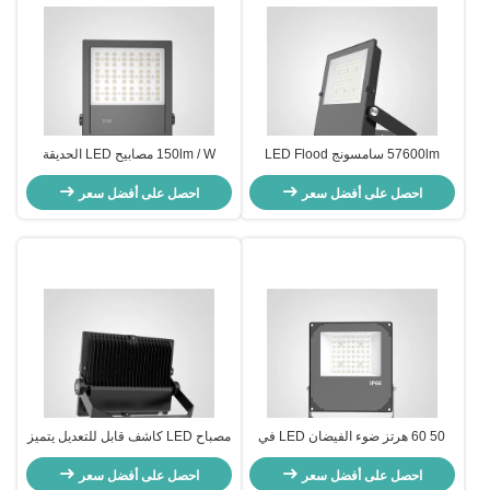
57600lm سامسونج LED Flood
150lm / W مصابيح LED الحديقة
Light 2700K-6500K درجة حرارة
SMD2835
اللون
احصل على أفضل سعر
احصل على أفضل سعر
50 60 هرتز ضوء الفيضان LED في
مصباح LED كاشف قابل للتعديل يتميز
اللون الأسود الفضي الرمادي الأبيض
بمصدر ضوء LED بتقنية SMD وكفاءة
احصل على أفضل سعر
لون الجسم المثالي لتطبيقات إضاءة
احصل على أفضل سعر
إضاءة 100-110 لومن/واط مناسب