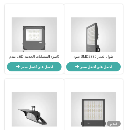
طول العمر SMD2835 ضوء
0ضوء الفيضانات الحديقة LED يقدم
الفيضانات LED الخارجية إضاءة
كفاءة ضوئية فوق 110lmW مصممة
احصل على أفضل سعر
مساحتك وتوفير المال
احصل على أفضل سعر
للزخرفة الخارجية وإضاءة الممرات
فيديو