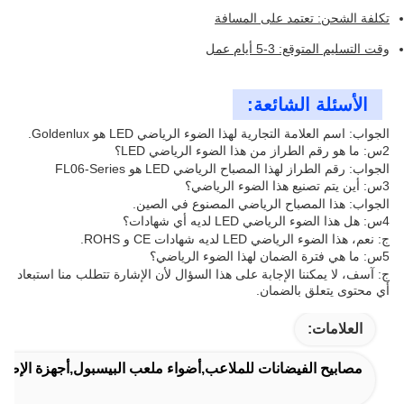
تكلفة الشحن: تعتمد على المسافة
وقت التسليم المتوقع: 3-5 أيام عمل
الأسئلة الشائعة:
الجواب: اسم العلامة التجارية لهذا الضوء الرياضي LED هو Goldenlux.
2س: ما هو رقم الطراز من هذا الضوء الرياضي LED؟
الجواب: رقم الطراز لهذا المصباح الرياضي LED هو FL06-Series
3س: أين يتم تصنيع هذا الضوء الرياضي؟
الجواب: هذا المصباح الرياضي المصنوع في الصين.
4س: هل هذا الضوء الرياضي LED لديه أي شهادات؟
ج: نعم، هذا الضوء الرياضي LED لديه شهادات CE و ROHS.
5س: ما هي فترة الضمان لهذا الضوء الرياضي؟
ج: آسف، لا يمكننا الإجابة على هذا السؤال لأن الإشارة تتطلب منا استبعاد
أي محتوى يتعلق بالضمان.
العلامات:
مصابيح الفيضانات للملاعب,أضواء ملعب البيسبول,أجهزة الإضاء