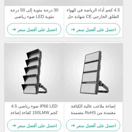
4.5 كجم أداء الرياضة في الهواء
30 درجة مئوية إلى 50 درجة
الطلق الخارجي CE شهادة حل
مئوية LED ضوء رياضي
الإضاءة الدائمة للمرافق
كهروستاتيكي مسحوق بوليستر
الرياضية وملاعب التدريب
طلاء الإسكان نهائي قوي 4.5
احصل على أفضل سعر
احصل على أفضل سعر
كجم وزن مصمم لإضاءة
الملاعب الرياضية
إضاءة ملاعب عالية الكثافة
IP66 LED ضوء رياضي 4.5
معتمدة من RoHS مصممة
كجم 150LMW كفاءة إضاءة
لتحمل الرطوبة التشغيلية
خارجية متينة للملاعب والملاعب
10%-90% رطوبة نسبية لتوفير
الرياضية والمجمعات الرياضية
احصل على أفضل سعر
احصل على أفضل سعر