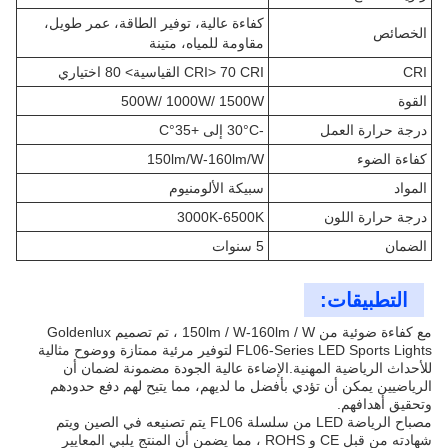
كفاءة عالية، توفير الطاقة، عمر طويل،
الخصائص
مقاومة للمياه، متينة
CRI
CRI> 70 CRI القياسية> 80 اختياري
القوة
500W/ 1000W/ 1500W
درجة حرارة العمل
-30°C إلى +35°C
كفاءة الضوء
150lm/W-160lm/W
المواد
سبيكة الألومنيوم
درجة حرارة اللون
3000K-6500K
الضمان
5 سنوات
التطبيقات:
مع كفاءة ضوئية من 150lm / W-160lm / W ، تم تصميم Goldenlux
FL06-Series LED Sports Lights لتوفير مرئية ممتازة ووضوح مثالية
للأحداث الرياضية المهنية.الإضاءة عالية الجودة مضمونة لضمان أن
الرياضيين يمكن أن تؤدي بأفضل ما لديهم، مما يتيح لهم دفع حدودهم
وتحقيق أهدافهم.
مصباح الرياضة LED من سلسلة FL06 يتم تصنيعه في الصين ويتم
شهادته من قبل CE و ROHS ، مما يضمن أن المنتج يلبي المعايير