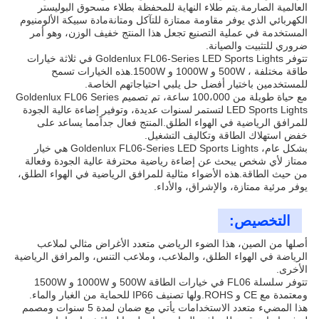
العالمية الصارمة.يتم طلاء النهاية للمحفظة بطلاء مسحوق البوليستر
الكهربائي الذي يوفر مقاومة ممتازة للتآكل ومتانةمادة سبيكة الألومنيوم
المستخدمة في عملية التصنيع تجعل هذا المنتج خفيف الوزن، وهو أمر
ضروري للتثبيت والصيانة.
تتوفر Goldenlux FL06-Series LED Sports Lights في ثلاثة خيارات
طاقة مختلفة ، 500W و 1000W و 1500W.هذه الخيارات تسمح
للمستخدمين باختيار أفضل حل يلبي احتياجاتهم الخاصة.
مع حياة طويلة من 100،000 ساعة، تم تصميم Goldenlux FL06 Series
LED Sports Lights لتستمر لسنوات عديدة، وتوفير إضاءة عالية الجودة
للمرافق الرياضية في الهواء الطلق.المنتج فعال جداًمما يساعد على
خفض استهلاك الطاقة وتكاليف التشغيل.
بشكل عام، Goldenlux FL06-Series LED Sports Lights هي خيار
ممتاز لأي شخص يبحث عن إضاءة رياضية محترفة عالية الجودة وفعالة
من حيث الطاقة.هذه الأضواء مثالية للمرافق الرياضية في الهواء الطلق،
يوفر مرئية ممتازة، والإشراق، والأداء.
التخصيص:
أصلها من الصين، هذا الضوء الرياضي متعدد الأغراض مثالي لملاعب
الرياضة في الهواء الطلق، والملاعب، وملاعب التنس، والمرافق الرياضية
الأخرى.
تتوفر سلسلة FL06 في خيارات الطاقة 500W و 1000W و 1500W
ومعتمدة مع CE و ROHS.ولها تصنيف IP66 للحماية من الغبار والماء.
هذا المضيء متعدد الاستخدامات يأتي مع ضمان لمدة 5 سنوات ومصمم