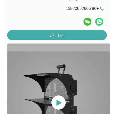
+86 15920052606
اتصل الآن