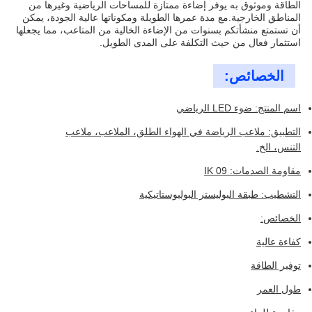
الطاقة وموثوق به يوفر إضاءة ممتازة للمساحات الرياضية وغيرها من
المناطق الخارجية.مع مدة عمرها الطويلة ومكوناتها عالية الجودة، يمكن
أن تستمتع منشأتكم بسنوات من الإضاءة الخالية من المتاعب، مما يجعلها
استثمار فعال من حيث التكلفة على المدى الطويل.
الخصائص:
اسم المنتج: ضوء LED الرياضي
التطبيق: ملاعب الرياضة في الهواء الطلق، الملاعب، ملاعب
التنس، الخ.
مقاومة الصدمات: IK 09
التشطيب: طبقة البوليستر البوليوستاتيكية
الخصائص:
كفاءة عالية
توفير الطاقة
طول العمر