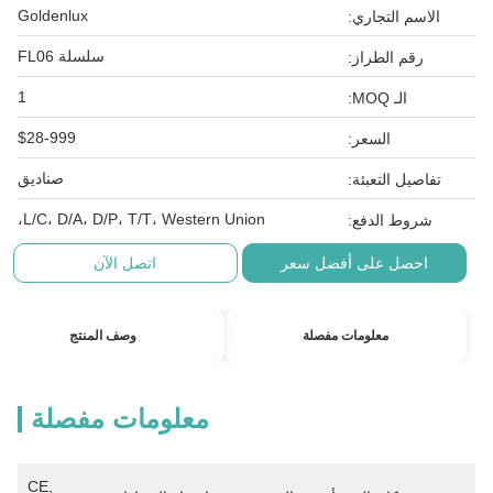
Goldenlux
الاسم التجاري:
سلسلة FL06
رقم الطراز:
1
الـ MOQ:
$28-999
السعر:
صناديق
تفاصيل التعبئة:
L/C، D/A، D/P، T/T، Western Union،
شروط الدفع:
احصل على أفضل سعر
اتصل الآن
معلومات مفصلة
وصف المنتج
معلومات مفصلة
CE, 