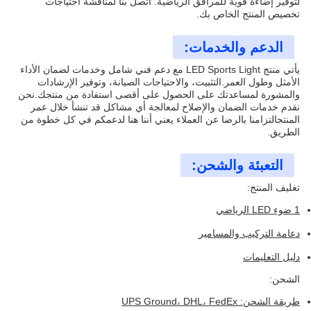
لتوفير إضاءة قوية للمرافق الرياضية. اتصل بنا لمناقشة احتياجات
تخصيص المنتج الخاص بك.
الدعم والخدمات:
يأتي منتج LED Sports Light مع دعم فني شامل وخدمات لضمان الأداء
الأمثل وطول العمر.التثبيت، والاحتياجات الصيانة، وتوفير الإرشادات
والمشورة لمساعدتك على الحصول على أقصى استفادة من منتجك.نحن
نقدم خدمات الضمان والإصلاح لمعالجة أي مشاكل قد تنشأ خلال عمر
المنتجالتزامنا بالرضا عن العملاء يعني أننا هنا لدعمكم في كل خطوة من
الطريق.
التعبئة والشحن:
تغليف المنتج:
1 ضوء LED الرياضي
دعامة التركيب والمسامير
دليل التعليمات
الشحن:
طريقة الشحن: UPS Ground، DHL، FedEx