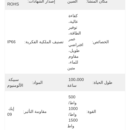
مكان المنشأ:
الصين
إصدار الشهادات:
ROHS
كفاءة 
عالية، 
توفير 
الطاقة، 
عمر 
الخصائص:
تصنيف الملكية الفكرية:
IP66
افتراضي 
طويل، 
مقاوم 
للماء، 
متين
100،000 
سبيكة 
طول الحياة:
المواد:
ساعة
الألومنيوم
500 
واط/ 
1000 
إيك 
القوة:
مقاومة التأثير:
واط/ 
09
1500 
واط