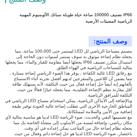
IP66 تصنيف 100000 ساعة حياة طويلة سبائك الألومنيوم المهنية
الرياضية المضيئات الأرضية
وصف المنتج:
مصمم مصباحنا الرياضي لل LED ليستمر حتى 100،000 ساعة، مما
يجعله نظام إضاءة موثوق به سوف يستمر لسنوات دون الحاجة إلى
استبدال متكرر.تصنيف IP66 يجعلها أيضا مقاومة للغبار والماء، مما يجعلها
مثالية للمساحات الرياضية في الهواء الطلق.
مع رقائق LED عالية الكفاءة ، يوفر هذا الضوء الرياضي إضاءة ممتازة ،
مما يضمن أن اللاعبين والمتفرجين لديهم أفضل تجربة أثناء الاستمتاع
بألعابهم.إنه أيضاً حل إضاءة فعال من حيث التكلفة، لأنه يستهلك طاقة
أقل مقارنة بنظم الإضاءة التقليدية، مما يجعله خيارًا فعالًا من حيث
التكلفة للمرافق الرياضية.
وبالإضافة إلى الأماكن الرياضية، يمكن استخدام مصباح LED الرياضي في
المناطق الخارجية الأخرى التي تتطلب إضاءة عالية الجودة.توفير طبقة
إضافية من الأمن والسلامة لممتلكاتك.
مع تصميمها النقي والحديث، ضوء الرياضة LED لدينا هو مناسبة مثالية لأي
مكان رياضي، وإضافة لمسة من الأسلوب إلى منشأة الخاصة بك.مما
يجعله نظام إضاءة خال من المتاعب يمكن إعداده في أي وقت.
باختصار، ضوء الرياضة LED لدينا هو حل إضاءة دائم وفعال من حيث