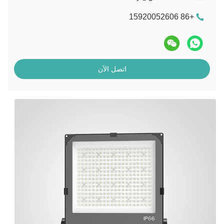
+86 15920052606
اتصل الآن