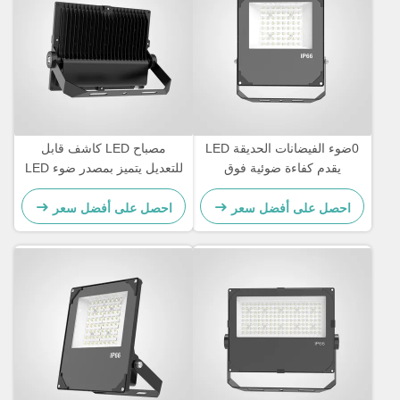
0ضوء الفيضانات الحديقة LED
مصباح LED كاشف قابل
يقدم كفاءة ضوئية فوق
للتعديل يتميز بمصدر ضوء LED
110lmW مصممة للزخرفة
بتقنية SMD وكفاءة إضاءة 100-
الخارجية وإضاءة الممرات
110 لومن/واط مناسب
احصل على أفضل سعر
احصل على أفضل سعر
للتطبيقات التجارية