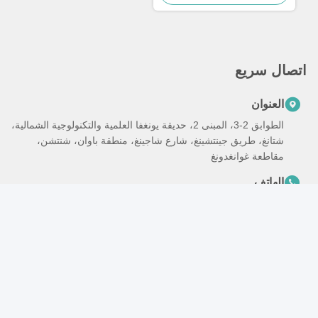
واسعة المساحة
اتصال سريع
العنوان
الطوابق 2-3، المبنى 2، حديقة يونغفا العلمية والتكنولوجية الشمالية،
شتانغ، طريق جينتشينغ، شارع شاجينغ، منطقة باوان، شنتشن،
مقاطعة غوانغدونغ
الهاتف
86-0755-2332-2485
البريد الإلكتروني
andy@goldenlux.cn