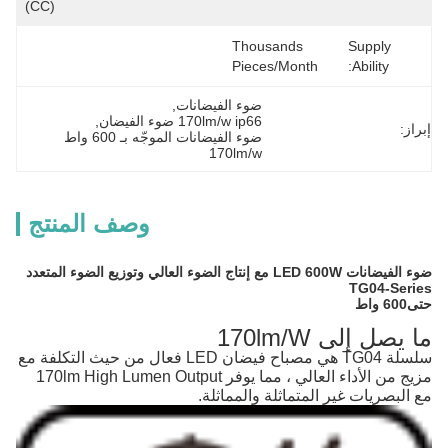
(CC)
Thousands 
Supply
Pieces/Month
Ability:
ضوء الفيضانات
, 
170lm/w ip66 ضوء الفيضان
, 
إبراز:
ضوء الفيضانات الموجّه بـ 600 واط 
170lm/w
وصف المنتج
ضوء الفيضانات LED 600W مع إنتاج الضوء العالي وتوزيع الضوء المتعدد
TG04-Series
حتى
600 واط
ما يصل إلى 170lm/W
سلسلة TG04 هي مصباح فيضان LED فعال من حيث التكلفة مع
مزيج من الأداء العالي ، مما يوفر 170lm High Lumen Output
مع البصريات غير المتماثلة والمماثلة.