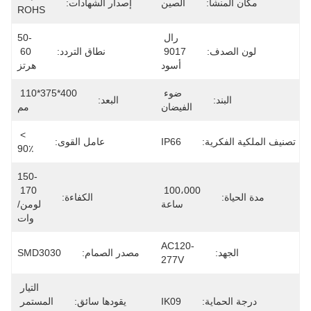
مكان المنشأ:
الصين
إصدار الشهادات:
ROHS
رال 
50-
لون الصدف:
9017 
نطاق التردد:
60 
أسود
هرتز
ضوء 
400*375*110 
البند:
البعد:
الفيضان
مم
> 
تصنيف الملكية الفكرية:
IP66
عامل القوى:
90٪
150-
170 
100،000 
مدة الحياة:
الكفاءة:
ساعة
لومن/
وات
AC120-
الجهد:
مصدر الصمام:
SMD3030
277V
التيار 
درجة الحماية:
IK09
يقودها سائق:
المستمر 