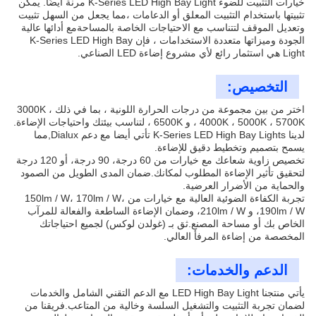
خيارات التثبيت للضوء K-Series LED High Bay Light مرنة أيضًا. يمكن
تثبيتها باستخدام التثبيت المعلق أو الدعامات ،مما يجعل من السهل تثبيت
وتعديل الموقف لتتناسب مع الاحتياجات الخاصة بالمساحةمع أدائها عالية
الجودة وميزاتها متعددة الاستخدامات ، فإن K-Series LED High Bay
Light هي استثمار رائع لأي مشروع إضاءة LED الصناعي.
التخصيص:
اختر من بين مجموعة من درجات الحرارة اللونية ، بما في ذلك 3000K ،
4000K ، 5000K ، 5700K ، و 6500K ، لتناسب بيئتك واحتياجات الإضاءة.
لدينا K-Series LED High Bay Lights تأتي أيضا مع دعم Dialux,مما
يسمح بتصميم وتخطيط دقيق للإضاءة.
تخصيص زاوية شعاعك مع خيارات من 60 درجة، 90 درجة، أو 120 درجة
لتحقيق تأثير الإضاءة المطلوب لمكانك.ضمان المدى الطويل من الصمود
والحماية من الأضرار العرضية.
تجربة الكفاءة الضوئية العالية مع خيارات من 150lm / W، 170lm / W،
190lm / W، و 210lm / W، وضمان الإضاءة الساطعة والفعالة للمرآب
الخاص بك أو مساحة المصنع.ثق بـ (غولدن لوكس) لجميع احتياجاتك
المخصصة من إضاءة المرفأ العالي.
الدعم والخدمات:
يأتي منتجنا LED High Bay Light مع الدعم التقني الشامل والخدمات
لضمان تجربة التثبيت والتشغيل السلسة وخالية من المتاعب.فريقنا من