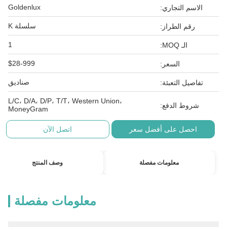
Goldenlux
الاسم التجاري:
سلسلة K
رقم الطراز:
1
الـ MOQ:
$28-999
السعر:
صناديق
تفاصيل التعبئة:
L/C، D/A، D/P، T/T، Western Union،
شروط الدفع:
MoneyGram
احصل على أفضل سعر
اتصل الآن
معلومات مفصلة
وصف المنتج
معلومات مفصلة