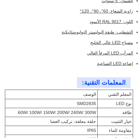
الضمان: 5 سنوات
زاوية الشعاع: 60°، 90°، 120°
اللون: RAL 9017 الأسود
التشطيب: طبقة البوليستر البوليوستاتيكية
مصباح LED عالي الخليج
المرآب LED المرفأ العالي
إضاءة LED الصناعية
المعلمات التقنية:
المعلم التقني
الوصف
نوع LED
SMD2835
طاقة
60W/ 100W/ 150W/ 200W/ 240W/ 300W
خيار التثبيت
حلقة معلقة، تركيب العصا
مقاومة للماء
IP65