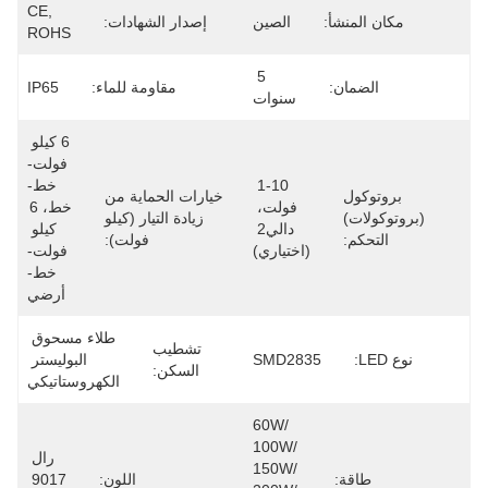
CE, 
مكان المنشأ:
الصين
إصدار الشهادات:
ROHS
5 
الضمان:
مقاومة للماء:
IP65
سنوات
6 كيلو 
فولت-
1-10 
خط-
بروتوكول
خيارات الحماية من
فولت، 
خط، 6 
(بروتوكولات)
زيادة التيار (كيلو
دالي2 
كيلو 
التحكم:
فولت):
(اختياري)
فولت-
خط-
أرضي
طلاء مسحوق 
تشطيب
نوع LED:
SMD2835
البوليستر 
السكن:
الكهروستاتيكي
60W/ 
100W/ 
رال 
150W/ 
طاقة:
اللون:
9017 