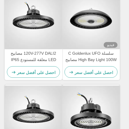
فيديو
سلسلة C Goldenlux UFO
120V-277V DALI2 مصابيح
High Bay Light 100W مصابيح
LED معلقة للمستودع IP65
LED الصناعية
مقاومة للماء
احصل على أفضل سعر
احصل على أفضل سعر