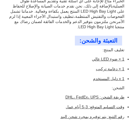
الخبراء متاح للإجابة على أي أسئلة تقنية وتقديم المساعدة طوال
العمليةبالإضافة إلى ذلك، نحن نقدم خدمات الصيانة والإصلاح للحفاظ
على LED High Bay Light المنتج يعمل بكفاءة وفعالية. خدماتنا تشمل
الفحوصات والتفتيش المنتظمة،تنظيف واستبدال الأجزاء المعيبة إذا لزم
الأمرنحن ملتزمون بتوفير الدعم والخدمات الفائقة لضمان رضاك مع
منتجنا LED High Bay Light.
التعبئة والشحن:
تغليف المنتج:
1 × ضوء LED عالي
1 × دعامة تركيب
1 x دليل المستخدم
الشحن:
طريقة الشحن: DHL، FedEx، UPS
وقت التسليم المتوقع: 3-5 أيام عمل
رقم التتبع: يتم توفيره بمجرد شحن البند