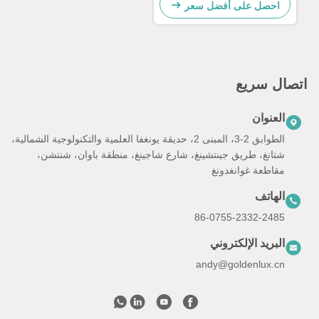
احصل على أفضل سعر
اتصال سريع
العنوان
الطوابق 2-3، المبنى 2، حديقة يونغفا العلمية والتكنولوجية الشمالية،
شتانغ، طريق جينتشينغ، شارع شاجينغ، منطقة باوان، شنتشن،
مقاطعة غوانغدونغ
الهاتف
86-0755-2332-2485
البريد الإلكتروني
andy@goldenlux.cn