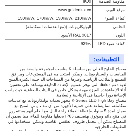
مقاومة الصدمة
IK09
موقع الويب
www.goldenlux.cn
كفاءة الضوء
150lm/W، 170lm/W، 190lm/W، 210lm/W
الحامي
البوليكاربونات ((مع العدسات المتكاملة)
اللون
RAL 9017 الأسود
كفاءة ضوء LED
>93%
التطبيقات:
مصباح الخليج العالي من سلسلة K مناسب لمجموعة واسعة من
المناسبات والسيناريوهات. ويمكن استخدامه في المستودعات ومرافق
التصنيع والملاعب الرياضية وغيرها من المساحات الداخلية الكبيرة.المنتج
لديه دعم dialux التي توفر تصميم الإضاءة الدقيقة ويساعد على تحسين
أداء الإضاءةهذه الميزة مهمة بشكل خاص في البيئات الصناعية حيث يلعب
الإضاءة دورا حاسما في الإنتاجية والسلامة.
مصباح K-Series LED High Bay مجهز بحماية بوليكاربونات مع عدسات
متكاملة، مما يساعد على حماية الأجهزة من أي تلف. يأتي المنتج مع
ضمان لمدة 5 سنوات،إعطاء العملاء راحة البال مع العلم أنهم يستثمرون
في منتج دائم وموثوق بهتصنيف IP65 يجعلها مقاومة للماء، مما يضمن أن
المصباح يمكن أن تتحمل ظروف الطقس القاسية ويمكن استخدامها في
التطبيقات الخارجية.