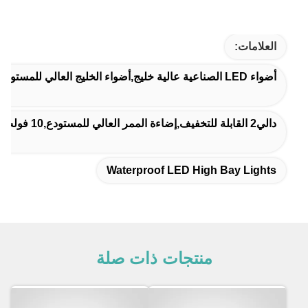
العلامات:
أضواء LED الصناعية عالية خليج,أضواء الخليج العالي للمستودع,مضادات المياه مصابيح LED عالية الخليج
دالي2 القابلة للتخفيف,إضاءة الممر العالي للمستودع,10 فولت قابلة للتخفيف
Waterproof LED High Bay Lights
منتجات ذات صلة