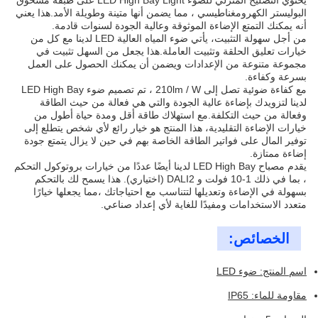
يحتوي التصليح المنزلي للضوء LED High Bay Light على طبقة مسحوق
البوليستر الكهرومغناطيسي ، مما يضمن أنها متينة وطويلة الأمد.هذا يعني
أنه يمكنك التمتع الإضاءة الموثوقة وعالية الجودة لسنوات قادمة.
من أجل سهولة التثبيت، يأتي ضوء المياه العالية LED لدينا مع كل من
خيارات تعليق الحلقة وتثبيت العاملة.هذا يجعل من السهل تثبيت في
مجموعة متنوعة من الإعدادات ويضمن أن يمكنك الحصول على العمل
بسرعة وكفاءة.
مع كفاءة ضوئية تصل إلى 210lm / W ، تم تصميم ضوء LED High Bay
لدينا لتزويدك بإضاءة عالية الجودة والتي هي فعالة من حيث الطاقة
وفعالة من حيث التكلفة.مع استهلاك طاقة أقل ومدة حياة أطول من
خيارات الإضاءة التقليدية، هذا المنتج هو خيار رائع لأي شخص يتطلع إلى
توفير المال على فواتير الطاقة الخاصة بهم في حين لا يزال يتمتع جودة
إضاءة ممتازة.
يقدم مصباح LED High Bay لدينا أيضًا عددًا من خيارات بروتوكول التحكم
، بما في ذلك 1-10 فولت و DALI2 (اختياري). هذا يسمح لك بالتحكم
بسهولة في الإضاءة وتعديلها لتتناسب مع احتياجاتك ،مما يجعلها خيارًا
متعدد الاستخدامات ومفيدًا للغاية لأي إعداد صناعي.
الخصائص:
اسم المنتج: ضوء LED
مقاومة للماء: IP65