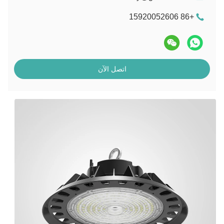
+86 15920052606
اتصل الآن