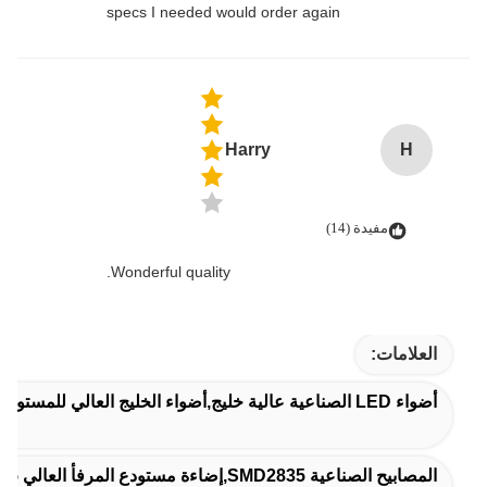
specs I needed would order again
Harry
H
مفيدة (14)
Wonderful quality.
العلامات:
أضواء LED الصناعية عالية خليج,أضواء الخليج العالي للمستودع,مضادات المياه مصابيح LED عالية الخليج
المصابيح الصناعية SMD2835,إضاءة مستودع المرفأ العالي SMD2835,إضاءة مستودع رال 9017