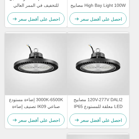
High Bay Light 100W مصابيح
للتخفيف في الممر العالي
LED الصناعية
للمخزن
احصل على أفضل سعر
احصل على أفضل سعر
120V-277V DALI2 مصابيح
3000K-6500K إضاءة مستودع
LED معلقة للمستودع IP65
صناعي IK09 تصنيف إضاءة
مقاومة للماء
LED عالية الخليج
احصل على أفضل سعر
احصل على أفضل سعر