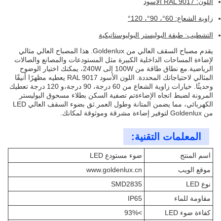
اللون: RAL 9017 الأسود
زاوية الشعاع: 60°، 90°، 120°
التشطيب: طبقة البوليستر البوليوستاتيكية
يقدم مصباح السقف العالي من Goldenlux. هذا المصباح العالي مثالي
لإضاءة المساحات الداخلية الكبيرة مثل المستودعات والمصانع والصالات
الرياضية.مع نطاق طاقة من 100W إلى 240W، يمكنك اختيار الوضوح
المثالي لاحتياجاتك المحددة. اللون الأسود RAL 9017 يعطيه مظهرًا أنيقًا
وحديثًا. خيارات زاوية الشعاع من 60 درجة، 90 درجة،و 120 درجة تعطيك
المرونة لضبط اتجاه الإضاءةتم تصفية السكن بطلاء مسحوق البوليستر
الكهربائي، مما يضمن المتانة وطول العمر.ثق بضوء السقف العالي LED
من Goldenlux لتوفير إضاءة مشرقة وموثوقة لمكانك.
المعلمات التقنية:
اسم المنتج
ضوء مستودع LED
موقع الويب
www.goldenlux.cn
نوع LED
SMD2835
مقاومة للماء
IP65
كفاءة ضوء LED
>93%