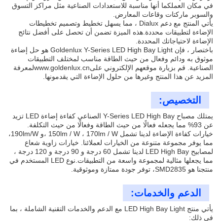
في مكان العملكما أنها مناسبة للاستعدادات الصناعية مثل مراكز التسوق
والسوبر ماركتات وقاعات المعارض.
يأتي المنتج مع دعم Dialux ، مما يسهل تخطيط وتصميم تخطيطات
الإضاءة لتطبيقات محددة.هذه الميزة تضمن أن تحصل على أفضل نتائج
الإضاءة لاحتياجاتك المحددة.
باختصار ، فإن Goldenlux Y-Series LED High Bay Light هو حل إضاءة
موثوق به ودائم وفعال من حيث الطاقة مناسب لمختلف التطبيقات
الصناعية. قم بزيارة موقعهم الإلكتروني على
www.goldenlux.cn
لمعرفة
المزيد عن هذا المنتج وغيرها من حلول الإضاءة التي يقدمونها.
التخصيص:
يمتلك مصباح Y-Series LED High Bay الصناعي كفاءة إضاءة LED تزيد
عن 93% مما يجعله فعالًا من حيث الطاقة وفعالًا من حيث التكلفة.
خيارات كفاءة الإضاءة لدينا تشمل 150lm / W ، 170lm / W ،و 190lm/W،
مما يوفر مجموعة متنوعة من الخيارات لعملائنا. خيارات زاوية شعاع
لمصابيح LED High Bay لدينا تشمل 60 درجة و 90 درجة و 120 درجة ،
مما يجعلها مثالية لمجموعة واسعة من التطبيقات.نوع LED المستخدم في
منتجنا هو SMD2835، توفر جودة ممتازة وموثوقية.
الدعم والخدمات:
يأتي منتج LED High Bay Light مع الدعم والخدمات التقنية الشاملة ، بما
في ذلك: