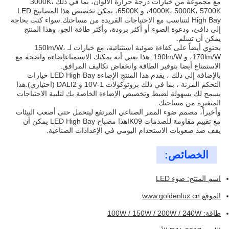
مع مجموعة من خيارات درجة حرارة الألوان، بما في ذلك 3000K،
4000K، 5000K، 5700K، و 6500K، يمكن تخصيص هذا المصابيح LED
High Bay لتتناسب مع الاحتياجات الفريدة من مساحتك.سواء كنت بحاجة
إلى دافئ، ودعوة الضوء أو أكثر برودة، وأكثر طاقة الجو، وهذا المنتج
يمكن أن تسلم.
يحتوي أيضاً على كفاءة ضوئية استثنائية، مع خيارات لـ 150lm/W،
170lm/W، و 190lm/W. هذا يعني أنه يمكنك الاستمتاعإضاءة واضحة مع
الاستمتاع أيضا بتوفير الطاقة وانخفاض تكاليف المرافق.
بالإضافة إلى ذلك ، يقدم هذا المنتج الإضاءة LED High Bay خيارات
التحكم المرنة ، بما في ذلك بروتوكولات 1-10V و DALI2 (اختياري).هذا
يسمح لك بسهولة لضبط وتخصيص الإضاءة الخاصة بك لتلبية الاحتياجات
المتغيرة من مساحتك.
وأخيراً، مصمم ضوء الممر الصناعي المرتفع ليتحمل حتى أصعب البيئات
مع تقييم مقاومة للصدمات IK09هذا مصباح LED High Bay يمكن أن
يقف ضد صعوبات الاستخدام اليومي في الإعدادات الصناعية.
الخصائص:
اسم المنتج: ضوء LED
الموقع:
www.goldenlux.cn
طاقة: 100W / 150W / 200W / 240W