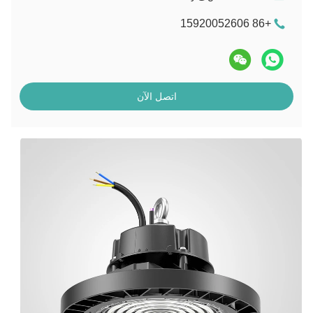
+86 15920052606
اتصل الآن