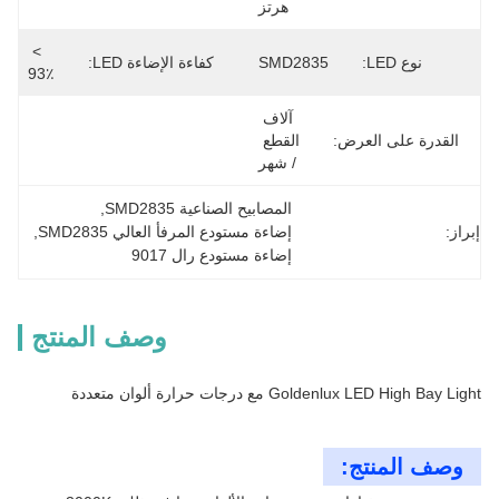
هرتز
> 
نوع LED:
SMD2835
كفاءة الإضاءة LED:
93٪
آلاف 
القدرة على العرض:
القطع 
/ شهر
المصابيح الصناعية SMD2835
, 
إبراز:
إضاءة مستودع المرفأ العالي SMD2835
, 
إضاءة مستودع رال 9017
وصف المنتج
Goldenlux LED High Bay Light مع درجات حرارة ألوان متعددة
وصف المنتج: