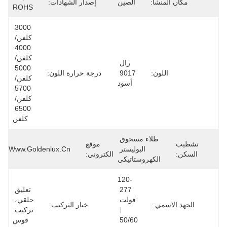
مكان المنشأ:
الصين
إصدار الشهادات:
ROHS
3000 
كلفن/ 
4000 
كلفن/ 
رال 
5000 
اللون:
9017 
درجة حرارة اللون:
كلفن/ 
أسود
5700 
كلفن/ 
6500 
كلفن
طلاء مسحوق 
تشطيب
موقع
البوليستر 
Www.goldenlux.cn
السكن:
الكتروني:
الكهروستاتيكي
120-
277 
تعليق 
فولت 
حلقي، 
الجهد الاسمي:
خيار التركيب:
︱
تركيب 
50/60 
قوس