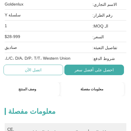
Goldenlux
الاسم التجاري:
سلسلة Y
رقم الطراز:
1
الـ MOQ:
$28-999
السعر:
صناديق
تفاصيل التعبئة:
L/C، D/A، D/P، T/T، Western Union،
شروط الدفع:
احصل على أفضل سعر
اتصل الآن
معلومات مفصلة
وصف المنتج
معلومات مفصلة
CE, 