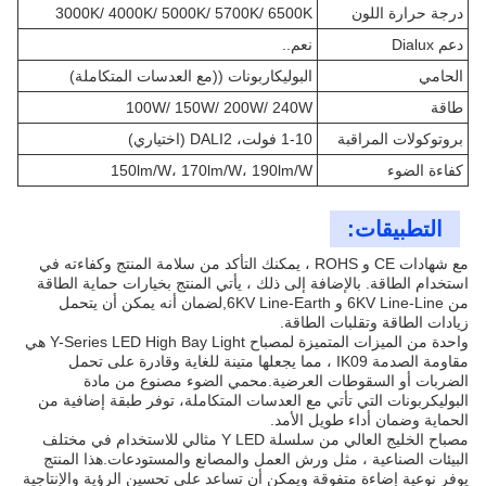
درجة حرارة اللون
3000K/ 4000K/ 5000K/ 5700K/ 6500K
دعم Dialux
نعم..
الحامي
البوليكاربونات ((مع العدسات المتكاملة)
طاقة
100W/ 150W/ 200W/ 240W
بروتوكولات المراقبة
1-10 فولت، DALI2 (اختياري)
كفاءة الضوء
150lm/W، 170lm/W، 190lm/W
التطبيقات:
مع شهادات CE و ROHS ، يمكنك التأكد من سلامة المنتج وكفاءته في
استخدام الطاقة. بالإضافة إلى ذلك ، يأتي المنتج بخيارات حماية الطاقة
من 6KV Line-Line و 6KV Line-Earth,لضمان أنه يمكن أن يتحمل
زيادات الطاقة وتقلبات الطاقة.
واحدة من الميزات المتميزة لمصباح Y-Series LED High Bay Light هي
مقاومة الصدمة IK09 ، مما يجعلها متينة للغاية وقادرة على تحمل
الضربات أو السقوطات العرضية.محمي الضوء مصنوع من مادة
البوليكربونات التي تأتي مع العدسات المتكاملة، توفر طبقة إضافية من
الحماية وضمان أداء طويل الأمد.
مصباح الخليج العالي من سلسلة Y LED مثالي للاستخدام في مختلف
البيئات الصناعية ، مثل ورش العمل والمصانع والمستودعات.هذا المنتج
يوفر نوعية إضاءة متفوقة ويمكن أن تساعد على تحسين الرؤية والإنتاجية