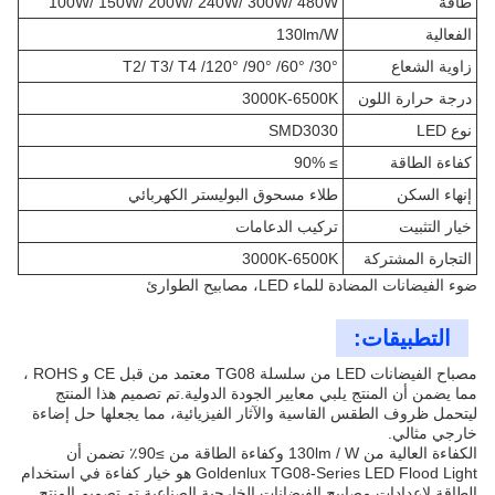
طاقة
100W/ 150W/ 200W/ 240W/ 300W/ 480W
الفعالية
130lm/W
زاوية الشعاع
30°/ 60°/ 90°/ 120°/ T2/ T3/ T4
درجة حرارة اللون
3000K-6500K
نوع LED
SMD3030
كفاءة الطاقة
≥ 90%
إنهاء السكن
طلاء مسحوق البوليستر الكهربائي
خيار التثبيت
تركيب الدعامات
التجارة المشتركة
3000K-6500K
ضوء الفيضانات المضادة للماء LED، مصابيح الطوارئ
التطبيقات:
مصباح الفيضانات LED من سلسلة TG08 معتمد من قبل CE و ROHS ،
مما يضمن أن المنتج يلبي معايير الجودة الدولية.تم تصميم هذا المنتج
ليتحمل ظروف الطقس القاسية والآثار الفيزيائية، مما يجعلها حل إضاءة
خارجي مثالي.
الكفاءة العالية من 130lm / W وكفاءة الطاقة من ≥90٪ تضمن أن
Goldenlux TG08-Series LED Flood Light هو خيار كفاءة في استخدام
الطاقة لإعدادات مصابيح الفيضانات الخارجية الصناعية.تم تصميم المنتج