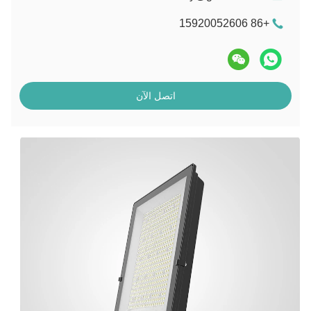
+86 15920052606
اتصل الآن