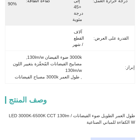
درجة حرارة العمل:
إلى 
كفاءة الطاقة:
90%
+45 
درجة 
مئوية
آلاف 
القدرة على العرض:
القطع 
/ شهر
3000k ضوء الفيضان 130lm/w
, 
مصابيح الفيضانات المُحفّزة بتغيير اللون 
إبراز:
130lm/w
, 
طول العمر 3000k مصباح الفيضانات
وصف المنتج
طول العمر الطويل ضوء الفيضانات LED 3000K-6500K CCT 130lm /
W الكفاءة للمباني الصناعية