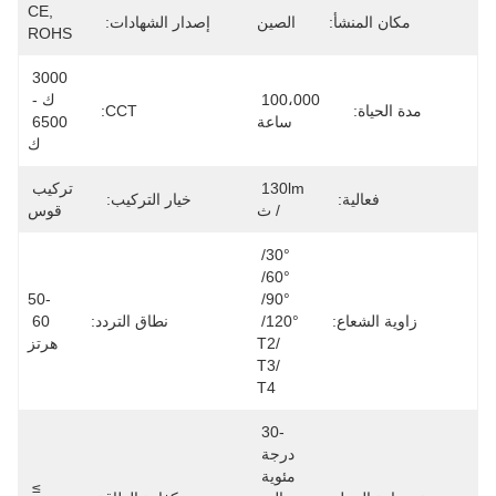
CE, 
مكان المنشأ:
الصين
إصدار الشهادات:
ROHS
3000 
100،000 
ك - 
مدة الحياة:
CCT:
ساعة
6500 
ك
130lm 
تركيب 
فعالية:
خيار التركيب:
/ ث
قوس
30°/ 
60°/ 
50-
90°/ 
زاوية الشعاع:
120°/ 
نطاق التردد:
60 
T2/ 
هرتز
T3/ 
T4
-30 
درجة 
مئوية 
≥ 