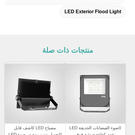
LED Exterior Flood Light
منتجات ذات صلة
0ضوء الفيضانات الحديقة LED
مصباح LED كاشف قابل
يقدم كفاءة ضوئية فوق
للتعديل يتميز بمصدر ضوء LED