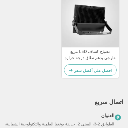
مصباح كشاف LED مربع
خارجي يدعم نطاق درجة حرارة
من سالب 20 درجة مئوية إلى
45 درجة مئوية، أداء وإضاءة
احصل على أفضل سعر
واسعة المساحة
اتصال سريع
العنوان
الطوابق 2-3، المبنى 2، حديقة يونغفا العلمية والتكنولوجية الشمالية،