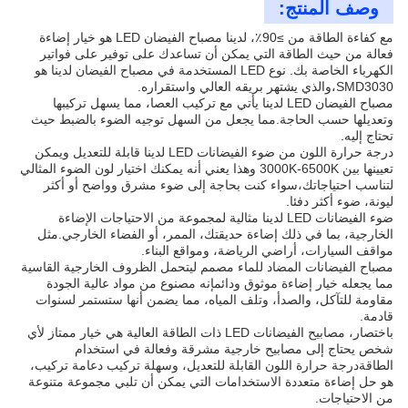
وصف المنتج:
مع كفاءة الطاقة من ≥90٪، لدينا مصباح الفيضان LED هو خيار إضاءة
فعالة من حيث الطاقة التي يمكن أن تساعدك على توفير على فواتير
الكهرباء الخاصة بك. نوع LED المستخدمة في مصباح الفيضان لدينا هو
SMD3030،والذي يشتهر بريقه العالي واستقراره.
مصباح الفيضان LED لدينا يأتي مع تركيب العصا، مما يسهل تركيبها
وتعديلها حسب الحاجة.مما يجعل من السهل توجيه الضوء بالضبط حيث
تحتاج إليه.
درجة حرارة اللون من ضوء الفيضانات LED لدينا قابلة للتعديل ويمكن
تعيينها بين 3000K-6500K وهذا يعني أنه يمكنك اختيار لون الضوء المثالي
لتناسب احتياجاتك،سواء كنت بحاجة إلى ضوء مشرق وواضح أو أكثر
ليونة، ضوء أكثر دفئا.
ضوء الفيضانات LED لدينا مثالية لمجموعة من الاحتياجات الإضاءة
الخارجية، بما في ذلك إضاءة حديقتك، الممر، أو الفضاء الخارجي.مثل
مواقف السيارات، أراضي الرياضة، ومواقع البناء.
مصباح الفيضانات المضاد للماء مصمم ليتحمل الظروف الخارجية القاسية
مما يجعله خيار إضاءة موثوق ودائمإنه مصنوع من مواد عالية الجودة
مقاومة للتآكل، والصدأ، وتلف المياه، مما يضمن أنها ستستمر لسنوات
قادمة.
باختصار، مصابيح الفيضانات LED ذات الطاقة العالية هي خيار ممتاز لأي
شخص يحتاج إلى مصابيح خارجية مشرقة وفعالة في استخدام
الطاقةدرجة حرارة اللون القابلة للتعديل، وسهلة تركيب دعامة تركيب،
هو حل إضاءة متعددة الاستخدامات التي يمكن أن تلبي مجموعة متنوعة
من الاحتياجات.