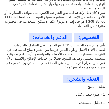
لتوفير، الإضاءة الواضحة، مما يجعلها خيارا مثاليا للإضاءة الأمنية في
المناطق الخارجية.
سواء كان ذلك لإضاءة المناطق الخارجية الكبيرة مثل مواقف السيارات أو
للأمن الإضاءة في الإعدادات الصناعية،مصباح الفيضانات LED Goldenlux
TG08-Series هو حل إضاءة موثوق بكفاءة يمكن استخدامه في مجموعة
متنوعة من التطبيقات.
التخصيص:
الدعم والخدمات:
يأتي منتج ضوء الفيضانات LED مع الدعم التقني الشامل والخدمات
لضمان الأداء الأمثل وطول العمر. فريقنا من الخبراء متاح للمساعدة في
التثبيت،استفسارات استكشاف الأخطاء والصيانةنحن أيضا نقدم تحديثات
منتظمة لتحسين وظائف المنتج، فضلا عن خدمات الإصلاح والاستبدال لأي
عيوب أو أضرار.التزامنا بالرضا عن العملاء يعني أننا ملتزمون بتقديم دعم
سريع وموثوق به لجميع عملائنا.
التعبئة والشحن:
تغليف المنتج:
1 × ضوء فيضان LED
1 x دليل المستخدم