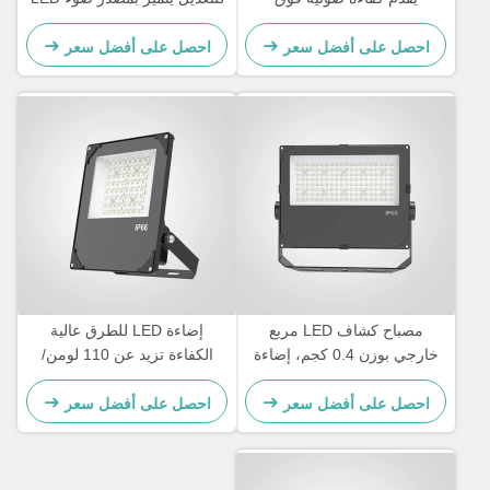
110lmW مصممة للزخرفة
بتقنية SMD وكفاءة إضاءة 100-
الخارجية وإضاءة الممرات
110 لومن/واط مناسب
احصل على أفضل سعر
احصل على أفضل سعر
للتطبيقات التجارية
مصباح كشاف LED مربع
إضاءة LED للطرق عالية
خارجي بوزن 0.4 كجم، إضاءة
الكفاءة تزيد عن 110 لومن/
خارجية شديدة التحمل مصممة
واط، تحمل درجات حرارة من
للإضاءة الأمنية وأماكن الفعاليات
-20 درجة مئوية إلى 45 درجة
احصل على أفضل سعر
احصل على أفضل سعر
الخارجية
مئوية، إضاءة للطرق والمناطق
الخارجية