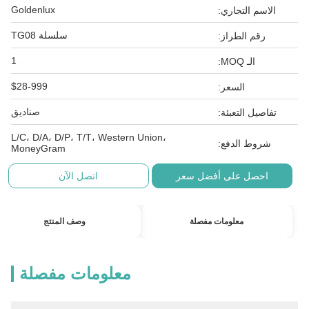
Goldenlux
الاسم التجاري:
سلسلة TG08
رقم الطراز:
1
الـ MOQ:
$28-999
السعر:
صناديق
تفاصيل التعبئة:
L/C، D/A، D/P، T/T، Western Union،
شروط الدفع:
MoneyGram
احصل على أفضل سعر
اتصل الآن
معلومات مفصلة
وصف المنتج
معلومات مفصلة