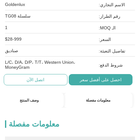
Goldenlux
الاسم التجاري:
سلسلة TG08
رقم الطراز:
1
الـ MOQ:
$28-999
السعر:
صناديق
تفاصيل التعبئة:
L/C، D/A، D/P، T/T، Western Union،
شروط الدفع:
MoneyGram
احصل على أفضل سعر
اتصل الآن
معلومات مفصلة
وصف المنتج
معلومات مفصلة