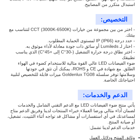
استبدال متكرر من المصابيح.
التخصيص:
- اختر من بين مجموعة من خيارات CCT (3000K-6500K) لتتناسب مع
بيئتك.
- حدد درجة IP (IP66) لمستوى الحماية المطلوب.
- اختار لـ Lumileds أو سائق ذات جودة معادلة لأداء موثوق به.
- اختر نطاق درجة حرارة التشغيل (-30°C إلى +45°C) الذي يناسب
تطبيقك
ضوء الفيضانات LED عالي القوة مثالية للاستخدام كضوء في الهواء
الطلق. مع شهادة في CE و ROHS، يمكنك أن تثق في جودتها
وسلامتها.توفر سلسلة Goldenlux TG08 ميزات قابلة للتخصيص لتلبية
احتياجاتك الخاصة.
الدعم والخدمات:
يأتي منتج ضوء الفيضانات LED مع الدعم التقني الشامل والخدمات
لضمان أداء مثالي ورضا العملاء.خبراء المنتجات لدينا وفريق الدعم متاح
لمساعدتك في أي استفسارات أو مشاكل قد تواجه أثناء التثبيت، تشغيل،
أو صيانة المنتج.
خدمات الدعم لدينا تشمل:
وثائق المنتج ودلائل العمل