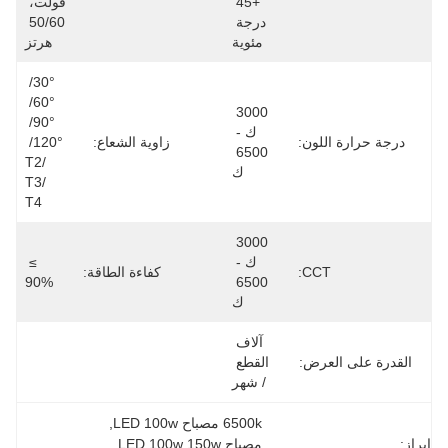
+45 
فولت، 
درجة 
50/60 
مئوية
هرتز
30°/ 
60°/ 
3000 
90°/ 
ك - 
درجة حرارة اللون:
زاوية الشعاع:
120°/ 
6500 
T2/ 
ك
T3/ 
T4
3000 
ك - 
≥ 
CCT:
كفاءة الطاقة:
90%
6500 
ك
آلاف 
القدرة على العرض:
القطع 
/ شهر
6500k مصباح LED 100w
, 
إبراز:
مصباح LED 100w 150w
, 