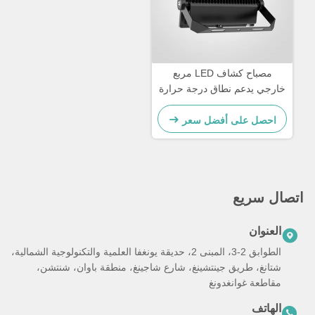
مصباح كشاف LED مربع
خارجي يدعم نطاق درجة حرارة
من سالب 20 درجة مئوية إلى
45 درجة مئوية، أداء وإضاءة
احصل على أفضل سعر
واسعة المساحة
اتصال سريع
العنوان
الطوابق 2-3، المبنى 2، حديقة يونغفا العلمية والتكنولوجية الشمالية،
شتانغ، طريق جينتشينغ، شارع شاجينغ، منطقة باوان، شنتشن،
مقاطعة غوانغدونغ
الهاتف