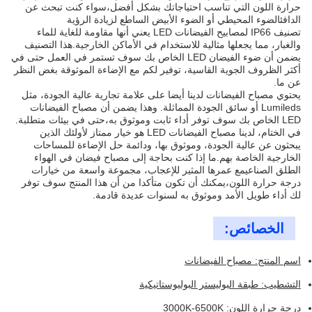
حرارة اللون التي تناسب احتياجاتك بشكل أفضل،سواء كنت تبحث عن
الدافئالضوء المحيطي أو الضوء الأبيض الساطع لزيادة الرؤية
تصنيف IP66 لمصابيح الفيضانات LED يعني أنها مقاومة للغاية للماء
والغبار، مما يجعلها مثالية للاستخدام في الأماكن الخارجية.هذا التصنيف
يضمن أن ضوء الفيضان LED الخاص بك سوف تستمر في العمل حتى في
أكثر الظروف الجوية القاسية، توفير لكم مع الإضاءة الموثوقة بغض النظر
عن ما.
يحتوي مصباح الفيضانات لدينا أيضا على علامة تجارية عالية الجودة، مثل
Lumileds أو سائق الجودة المماثلة. وهذا يضمن أن مصباح الفيضانات
LED الخاص بك سوف توفر أداء ثابت وموثوق به،حتى في بيئات متطلبة.
في الختام، لدينا مصباح الفيضانات LED هو خيار ممتاز لأولئك الذين
يبحثون عن عالية الجودة، وموثوق بها، ودائمة حل الإضاءة للمساحات
الخارجية الخاصة بهم.ما إذا كنت بحاجة إلى مصباح فيضان في الهواء
الطلق الصناعيمع عمرها المثير للإعجاب، مجموعة واسعة من خيارات
درجة حرارة اللون،يمكنك أن تكون متأكدا من أن هذا المنتج سوف توفر
لك أداء طويل الأمد وموثوق به لسنوات عديدة قادمة.
الخصائص:
اسم المنتج: مصباح الفيضانات
التشطيب: طبقة البوليستر البوليوستاتيكية
درجة حرارة اللون: 3000K-6500K