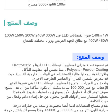
3000k ip66 100w مصباح
وصف المنتج
140lm / W ضوء الفيضانات LED في 100W 150W 200W 240W 300W
400W 480W مع نطاق الجهد العريض وزوايا مختلفة للشعاع
وصف المنتج:
تم تصفية غطاء منزلي لمصابيح الفيضانات LED لدينا بـ Electrostatic
Polyester Powder Coating ، مما يضمن أنها مقاومة للتآكل
والارتداء.هذا يجعلها مثالية للاستخدام في البيئات الخارجية القاسية حيث
قد تتعرض للمطر، الغبار، أو العناصر الخارجية الأخرى.
واحدة من الميزات المتميزة لمصابيح الفيضانات LED هي عمرها المثير
للإعجاب مع عمر 100،000 ساعةيمكنك أن تكون متأكدا من أن هذا المنتج
سوف توفر لك أداء طويل الأمد وموثوق به لسنوات عديدة قادمةهذا
يجعلها استثمار ممتاز لأولئك الذين يبحثون عن حل إضاءة دائم وفعال من
حيث التكلفة.
يقدم مصباح الفيضانات لدينا أيضا مجموعة واسعة من خيارات درجة
حرارة اللون، تتراوح من 3000K إلى 6500K. وهذا يسمح لك باختيار درجة