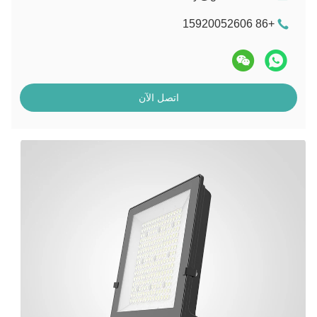
+86 15920052606
اتصل الآن