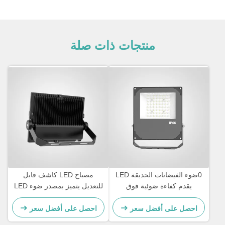
منتجات ذات صلة
0ضوء الفيضانات الحديقة LED
مصباح LED كاشف قابل
يقدم كفاءة ضوئية فوق
للتعديل يتميز بمصدر ضوء LED
110lmW مصممة للزخرفة
بتقنية SMD وكفاءة إضاءة 100-
الخارجية وإضاءة الممرات
110 لومن/واط مناسب
احصل على أفضل سعر
احصل على أفضل سعر
للتطبيقات التجارية