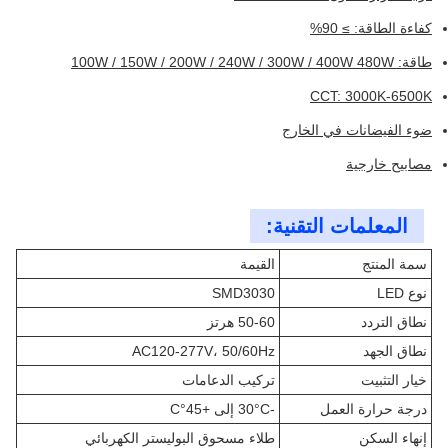
كفاءة الطاقة: ≥ 90%
طاقة: 100W / 150W / 200W / 240W / 300W / 400W 480W
CCT: 3000K-6500K
ضوء الفيضانات في الخارج
مصابيح خارجية
المعلمات التقنية:
سمة المنتج
القيمة
نوع LED
SMD3030
نطاق التردد
50-60 هرتز
نطاق الجهد
AC120-277V، 50/60Hz
خيار التثبيت
تركيب الدعامات
درجة حرارة العمل
-30°C إلى +45°C
إنهاء السكن
طلاء مسحوق البوليستر الكهربائي