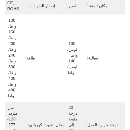
CE, 
مكان المنشأ:
الصين
إصدار الشهادات:
ROHS
100 
واط/ 
150 
واط/ 
200 
130 
لومن/
واط/ 
واط | 
240 
فعالية:
طاقة:
140 
واط/ 
لومن/
300 
واط
واط/ 
400 
واط/ 
480 
واط
-30 
تيار 
درجة 
متردد 
مئوية 
120-
درجة حرارة العمل:
إلى 
مجال الجهد الكهربائي:
277 