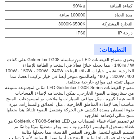
كفاءة الطاقة
≥ 90%
مدة الحياة
100000 ساعة
التجارة المشتركة
3000K-6500K
درجة IP
IP66
التطبيقات:
يحتوي مصباح الفيضانات LED من سلسلة Goldenlux TG08 على كفاءة
140lm / W ، مما يجعله خيارًا فعالًا في استخدام الطاقة للإضاءة
الخارجية. تشمل خيارات الطاقة المتاحة 100W ، 150W ، 200W ، 240W
، 300W ،400 و 480 واطالمنتج متوفر أيضا في خيار تركيب العصا، مما
يسهل تثبيته في مواقع خارجية مختلفة.
مصباح الفيضانات LED Goldenlux TG08-Series مثالي لمجموعة متنوعة
من سيناريوهات الضوء الخارجي. يمكن استخدامه لإضاءة المساحات
الصناعية الكبيرة ، مثل مواقف السيارات والملاعب ،والمستودعات. المنتج
مناسب أيضا لإضاءة المناطق الخارجية ، مثل الحدائق والمسارات. ميزة
ضوء الفيضان مفيدة للكشف عن الحركة وتشغيل الضوء تلقائيًا.هذا يجعلها
منتج مثالي للإضاءة الخارجية.
تم تصميم غطاء غطاء الفيضانات من Goldenlux TG08-Series LED هو
غطاء مسحوق البوليستر الإلكترونية ، مما يوفر تشطيبًا متينًا ودائمًا.تم
تصميم المنتج ليتحمل ظروف الطقس القاسية، مما يجعلها مثالية
للاستخدام في الهواء الطلق. المنتج هو أيضا سهل الصيانة، لأنه لا يتطلب