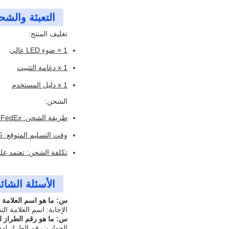
التعبئة والشح
تغليف المنتج:
1 × ضوء LED عالي
1 x دعامة التثبيت
1 x دليل المستخدم
الشحن:
طريقة الشحن: UPS، DHL، FedEx
وقت التسليم المتوقع: 5-7 أيام عمل
تكلفة الشحن: تعتمد عل
الأسئلة الشائ
س: ما هو اسم العلامة ا
الإجابة: اسم العلامة التجارية لهذا الضوء t
س: ما هو رقم الطراز ل
الجواب: رقم الطراز لهذا