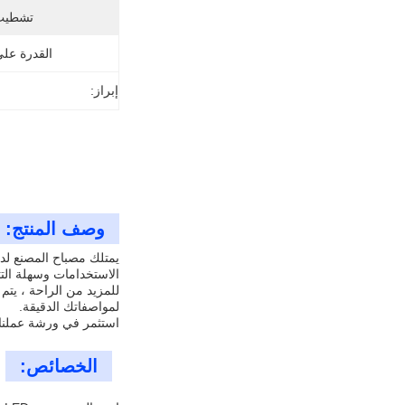
تشطيب
القدرة عل
إبراز:
وصف المنتج:
الاستخدامات وسهلة الت
لمواصفاتك الدقيقة.
استثمر في ورشة عملنا LED High Bay للحصول على حل إضاءة موثوق وفعال الذي سيحافظ على مكان عملك مشرق ومنتج لسنوات ق
الخصائص: