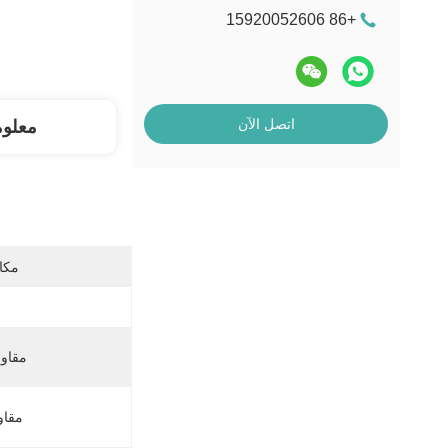
+86 15920052606
اتصل الآن
معلو
مكان
مقاوم
مقاو