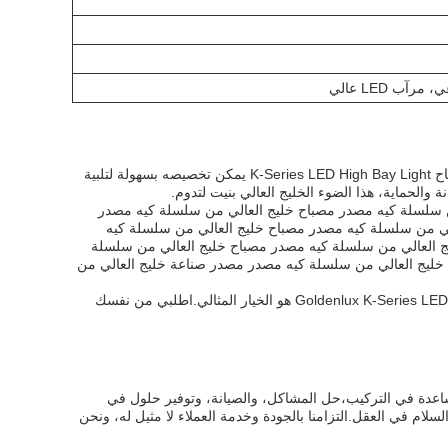
مع مجموعة من الكفاءات الضوئية للاختيار من بينها 150lm/W، 170lm/W، 190lm/W، و 210lm/W،مصباح K-Series LED High Bay Light يمكن تخصيصه بسهولة لتلبية
والحماية، هذا الضوء الخليج العالي بنيت لتدوم.
ن سلسلة كيه مصدر مصباح خليج العالي من سلسلة كيه مصدر
لي من سلسلة كيه مصدر مصباح خليج العالي من سلسلة كيه
 العالي من سلسلة كيه مصدر مصباح خليج العالي من سلسلة
خليج العالي من سلسلة كيه مصدر مصدر صناعة خليج العالي من
سواء كنت بحاجة إلى إضاءة الصناعية للخزانة أو ورشة العمل أو أي تطبيق آخر ، فإن Goldenlux K-Series LED High Bay Light هو الخيار المثالي.اطلبي من نفسك
مساعدة في التركيب،حل المشاكل، والصيانة، وتوفير حلول في
ام في العقل.التزامنا بالجودة وخدمة العملاء لا مثيل له، ونحن