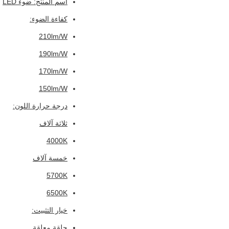
اسم المنتج: ضوء LED
كفاءة الضوء:
210lm/W
190lm/W
170lm/W
150lm/W
درجة حرارة اللون:
ثلاثة آلاف
4000K
خمسة آلاف
5700K
6500K
خيار التثبيت:
حلقة معلقة