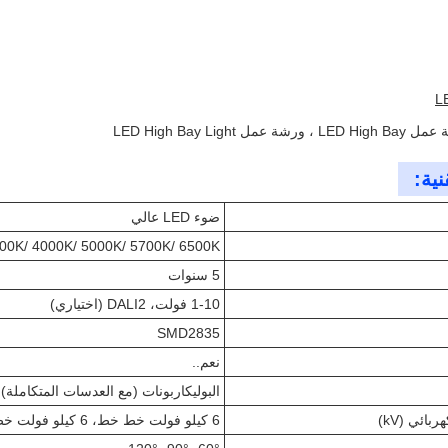
نية:
ضوء LED عالي
00K/ 4000K/ 5000K/ 5700K/ 6500K
5 سنوات
1-10 فولت، DALI2 (اختياري)
SMD2835
نعم..
البوليكاربونات (مع العدسات المتكاملة)
بائي (kV)
6 كيلو فولت خط خط، 6 كيلو فولت خط الأرض