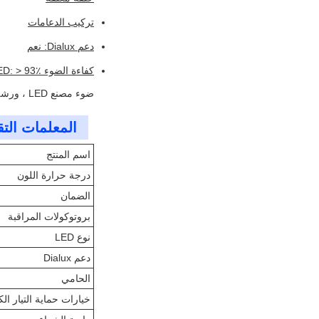
تركيب الدعامات
دعم Dialux: نعم
كفاءة الضوء LED: > 93٪
ضوء مصنع LED ، ورشة عمل LED High Bay ، ورشة عمل LED High Bay Light
المعلمات التق
اسم المنتج
درجة حرارة اللون
الضمان
بروتوكولات المراقبة
نوع LED
دعم Dialux
الحامي
خيارات حماية التيار الكهر