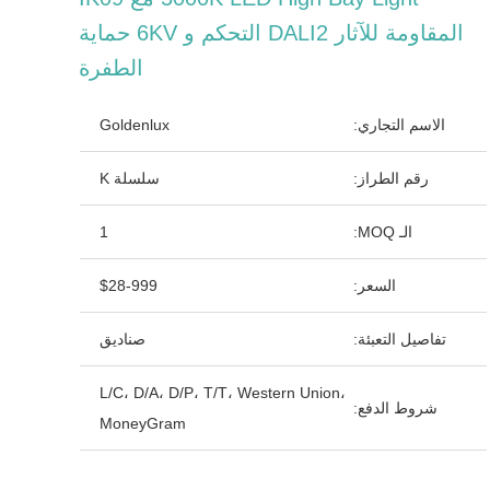
المقاومة للآثار DALI2 التحكم و 6KV حماية
الطفرة
الاسم التجاري:
Goldenlux
رقم الطراز:
سلسلة K
الـ MOQ:
1
السعر:
$28-999
تفاصيل التعبئة:
صناديق
L/C، D/A، D/P، T/T، Western Union،
شروط الدفع:
MoneyGram