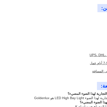
ن:
ى المسافة
عة:
لتجارية لهذا الضوء المضيء؟
LED High Bay Ligh هو Goldenlux
هذا الضوء المضيء؟
 المصباح هو سلسلة K.