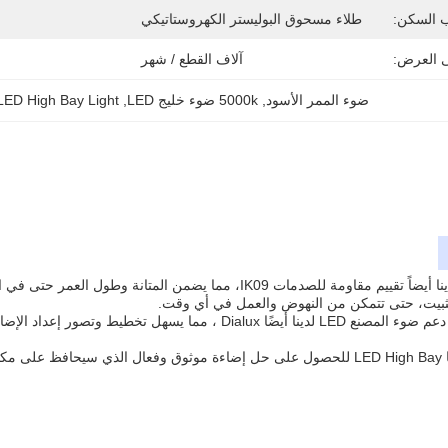
 السكن:
طلاء مسحوق البوليستر الكهروستاتيكي
ى العرض:
آلاف القطع / شهر
ضوء الممر الأسود
, 
5000k ضوء خليج LED
, 
5000K LED High Bay Light ضوء ا
ثبيت، حتى تتمكن من النهوض والعمل في أي وقت.
للمزيد من الراحة ، يتم دعم ضوء المصنع LED لدينا أيضًا ialux
ادمة.