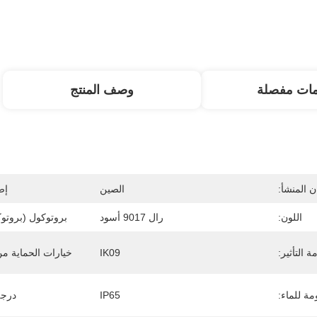
مات مفصلة
وصف المنتج
 المنشأ:
الصين
إص
اللون:
رال 9017 أسود
بروتوكول (بروتوك
ة التأثير:
IK09
خيارات الحماية من 
مة للماء:
IP65
درجة