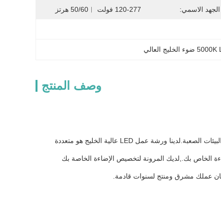
الجهد الاسمي:
120-277 فولت ︱50/60 هرتز
لخليج العالي
وصف المنتج
يمتلك مصباح المصنع لدينا أيضاً تقييم مقاومة للصدمات IK09، مما يضمن المتانة وطول العمر حتى في البيئات الصعبة.لدينا ورشة عمل LED عالية الخليج هو متعددة
D ، مما يسهل تخطيط وتصور إعداد الإضاءة الخاص بك.,لديك المرونة لتخصيص الإضاءة الخاصة بك