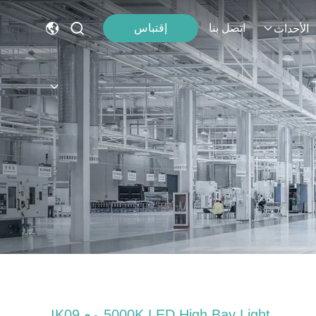
اتصل بنا
إقتباس
الأحداث
5000K LED High Bay Light مع IK09