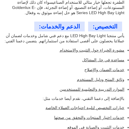
الطفرة تجعلها خيار مثالي للاستخدام الصناعيسواء كان ذلك لإضاءة
المستودعات، أو إضاءة التصنيع، أو إضاءة التجزئة، فإن Goldenlux E-
Series LED High Bay Light هو حل إضاءة موثوق به وفعال.
التخصيص:
الدعم والخدمات:
يأتي منتجنا LED High Bay Light مع دعم فني شامل وخدمات لضمان أن
عملائنا يحصلون على أقصى استفادة من استثماراتهم. يتضمن دعمنا الفني:
مشورة الخبراء حول التثبيت والاستخدام
مساعدة في حل المشاكل
خدمات الضمان والإصلاح
وثائق المنتج ودليل المستخدم
الموارد التدريبية والتعليمية للمستخدمين
بالإضافة إلى دعمنا التقني، نقدم أيضا خدمات مثل:
خيارات التخصيص لتلبية احتياجات العملاء الخاصة
خدمات اختبار المنتجات والتحقق من صحتها
خدمات التثبيت والصيانة في الموقع