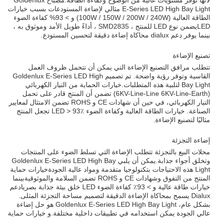
لأنها توفر مستويات عالية من الوضوح وكفاءة الطاقة.مصباح Goldenlux
E-Series LED High Bay Light مثالي لإضاءة المستودعات بسبب خيارات
الطاقة العالية (100W / 150W / 200W / 240W) و > 93% كفاءة الضوء
LEDيضمن نوع LED للمنتج ، SMD2835 ، أداءً طويل الأمد وموثوق به ،
بينما يوفر دعم dialux محاكاة إضاءة دقيقة لتحسين المستودع.
تصنيع الإضاءة
تتطلب مرافق التصنيع الإضاءة التي يمكن أن تتحمل ظروف العمل
القاسية وتوفر رؤية واضحة. تم تصميم Goldenlux E-Series LED High
Bay Light لتلبية هذه المتطلبات.خيارات الحماية من التيار الكهربائي
(6KV-Line-Line 6KV-Line-Earth) تضمن أن المنتج قادر على تحمل
التيار الكهربائي، في حين أن شهادات CE و ROHS تضمن الامتثال لمعايير
الصناعة. خيارات الطاقة العالية وكفاءة الضوء LED > 93٪ تجعل المنتج
مثاليًا لتصنيع الإضاءة.
إضاءة التجزئة
محلات البيع بالتجزئة تتطلب الإضاءة التي تسلط الضوء على المنتجات
وتخلق أجواء جذابة.يمكن أن يلبي Goldenlux E-Series LED High Bay
Light هذه الاحتياجات بتكنولوجيا متقدمة ومواد عالية الجودةخيارات حماية
المنتج من التفوق وشهادات CE و ROHS تضمن السلامة والموثوقيةبينما
خيارات طاقة عالية و > 93٪ كفاءة الضوء LED خلق بيئة جذابة بصريادعم
Dialux يسمح بمحاكاة الإضاءة الدقيقة لتصميم مساحة التجزئة المثلى.
بشكل عام، Goldenlux E-Series LED High Bay Light هو حل إضاءة
عالي الجودة يمكن استخدامه في تطبيقات داخلية مختلفة.و خيارات حماية