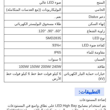
المنتج
ضوء LED عالي
الحامي
البوليكاربونات ((مع العدسات المتكاملة)
دعم Dialux
نعم..
إنهاء السكن
طلاء مسحوق البوليستر الكهربائي
زاوية الشعاع
60°، 90°، 120°
نوع LED
SMD2835
كفاءة ضوء LED
>93%
مقاومة للماء
IP65
الضمان
5 سنوات
طاقة
100W/ 150W/ 200W/ 240W
خيارات حماية التيار الكهربائي
6 كيلو فولت خط خط 6 كيلو فولت خط
(kV)
الأرض
التطبيقات:
إضاءة المستودعات
يتم استخدام مصابيح LED High Bay على نطاق واسع في المستودعات