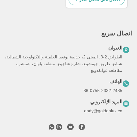
اتصال سريع
العنوان
الطوابق 2-3، المبنى 2، حديقة يونغفا العلمية والتكنولوجية الشمالية،
شتانغ، طريق جينتشينغ، شارع شاجينغ، منطقة باوان، شنتشن،
مقاطعة غوانغدونغ
الهاتف
86-0755-2332-2485
البريد الإلكتروني
andy@goldenlux.cn