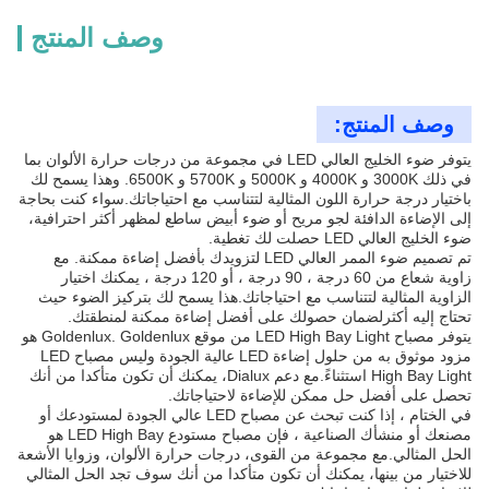
وصف المنتج
وصف المنتج:
يتوفر ضوء الخليج العالي LED في مجموعة من درجات حرارة الألوان بما
في ذلك 3000K و 4000K و 5000K و 5700K و 6500K. وهذا يسمح لك
باختيار درجة حرارة اللون المثالية لتتناسب مع احتياجاتك.سواء كنت بحاجة
إلى الإضاءة الدافئة لجو مريح أو ضوء أبيض ساطع لمظهر أكثر احترافية،
ضوء الخليج العالي LED حصلت لك تغطية.
تم تصميم ضوء الممر العالي LED لتزويدك بأفضل إضاءة ممكنة. مع
زاوية شعاع من 60 درجة ، 90 درجة ، أو 120 درجة ، يمكنك اختيار
الزاوية المثالية لتتناسب مع احتياجاتك.هذا يسمح لك بتركيز الضوء حيث
تحتاج إليه أكثرلضمان حصولك على أفضل إضاءة ممكنة لمنطقتك.
يتوفر مصباح LED High Bay Light من موقع Goldenlux. Goldenlux هو
مزود موثوق به من حلول إضاءة LED عالية الجودة وليس مصباح LED
High Bay Light استثناءً.مع دعم Dialux، يمكنك أن تكون متأكدا من أنك
تحصل على أفضل حل ممكن للإضاءة لاحتياجاتك.
في الختام ، إذا كنت تبحث عن مصباح LED عالي الجودة لمستودعك أو
مصنعك أو منشأك الصناعية ، فإن مصباح مستودع LED High Bay هو
الحل المثالي.مع مجموعة من القوى، درجات حرارة الألوان، وزوايا الأشعة
للاختيار من بينها، يمكنك أن تكون متأكدا من أنك سوف تجد الحل المثالي