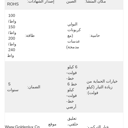
مكان المنشأ:
الصين
إصدار الشهادات:
ROHS
100 
واط/ 
البولي 
150 
كربونات 
واط/ 
حامية:
(مع 
طاقة:
200 
عدسات 
واط/ 
مدمجة)
240 
واط
6 كيلو 
فولت-
خط-
خيارات الحماية من
خط 6 
5 
زيادة التيار (كيلو
الضمان:
كيلو 
سنوات
فولت):
فولت-
خط-
أرضي
تعليق 
حلقي، 
موقع
خيار التركيب:
Www.goldenlux.cn