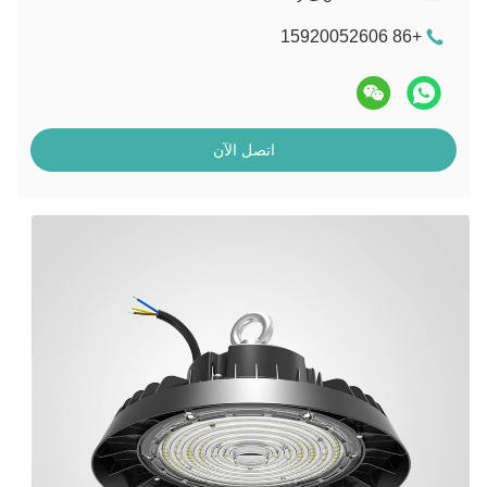
+86 15920052606
اتصل الآن