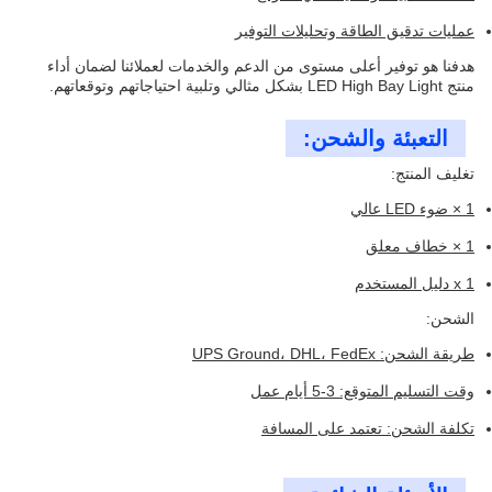
عمليات تدقيق الطاقة وتحليلات التوفير
هدفنا هو توفير أعلى مستوى من الدعم والخدمات لعملائنا لضمان أداء
منتج LED High Bay Light بشكل مثالي وتلبية احتياجاتهم وتوقعاتهم.
التعبئة والشحن:
تغليف المنتج:
1 × ضوء LED عالي
1 × خطاف معلق
1 x دليل المستخدم
الشحن:
طريقة الشحن: UPS Ground، DHL، FedEx
وقت التسليم المتوقع: 3-5 أيام عمل
تكلفة الشحن: تعتمد على المسافة