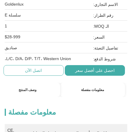
Goldenlux
الاسم التجاري:
سلسلة E
رقم الطراز:
1
الـ MOQ:
$28-999
السعر:
صناديق
تفاصيل التعبئة:
L/C، D/A، D/P، T/T، Western Union،
شروط الدفع:
احصل على أفضل سعر
اتصل الآن
معلومات مفصلة
وصف المنتج
معلومات مفصلة
CE, 