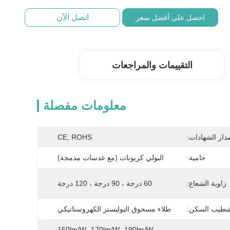
اتصل الآن
احصل على أفضل سعر
التقييمات والمراجعات
معلومات مفصلة
دار الشهادات:
CE, ROHS
حامية:
البولي كربونات (مع عدسات مدمجة)
زاوية الشعاع:
60 درجة ، 90 درجة ، 120 درجة
طيب السكن:
طلاء مسحوق البوليستر الكهروستاتيكي
150lm/W، 170lm/W، 190lm/W، 