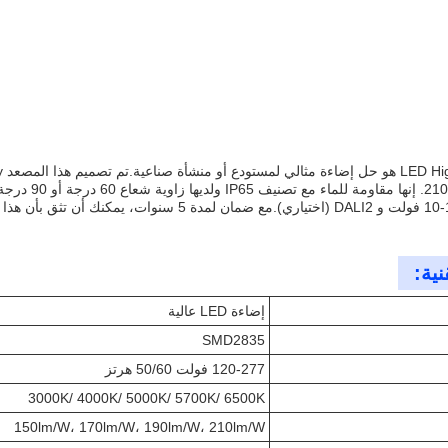
نية:
إضاءة LED عالية
SMD2835
120-277 فولت 50/60 هرتز
3000K/ 4000K/ 5000K/ 5700K/ 6500K
150lm/W، 170lm/W، 190lm/W، 210lm/W