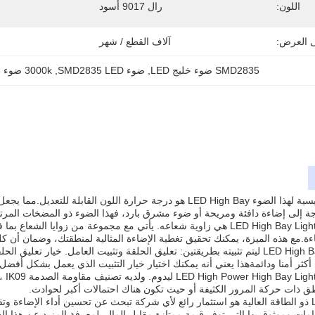
اللون:
رال 9017 أسود
ى العرض:
آلاف القطع / شهر
SMD2835 ضوء خليج LED
, 
ضوء SMD2835 LED
, 
3000k ضوء خليج LED
واحدة من الميزات الرئيسية لهذا الضوء LED High Bay هو درجة حرارة اللون
ة إلى إضاءة دافئة ومريحة أو ضوء مشرق بارد، فهذا الضوء ذو المضخات المرت
ءة.مع هذه الميزة، يمكنك تحقيق تغطية الإضاءة المثالية لمنطقتك، وضمان أن ك
تم تصميم هذا الضوء LED High Bay ليتم تثبيته بطريقتين: تعليق الحلقة وتثبيت العامل
 أكثر أمنا ودائمةهذا يعني أنه يمكنك اختيار خيار التثبيت الذي يعمل بشكل أفض
وأخي
مناطق ذات حركة المرور الكثيفة أو حيث تكون هناك احتمالات أكبر لحوادث.
بشكل عام، مصباح LED ذو الطاقة العالية هو استثمار رائع لأي شركة تبحث عن تحسين أداء ال