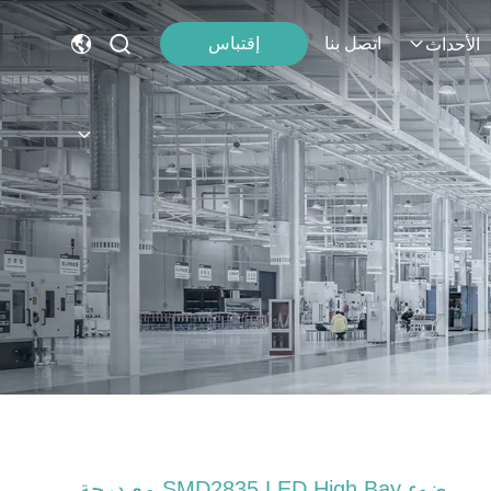
اتصل بنا
إقتباس
الأحداث
ضوء SMD2835 LED High Bay مع درجة