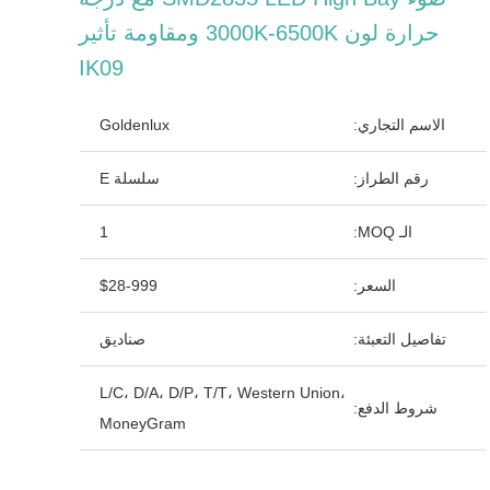
حرارة لون 3000K-6500K ومقاومة تأثير
IK09
الاسم التجاري:
Goldenlux
رقم الطراز:
سلسلة E
الـ MOQ:
1
السعر:
$28-999
تفاصيل التعبئة:
صناديق
L/C، D/A، D/P، T/T، Western Union،
شروط الدفع:
MoneyGram