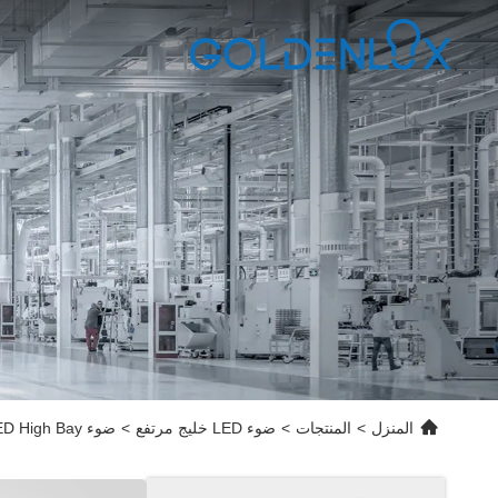
المنزل
>
المنتجات
>
ضوء LED خليج مرتفع
>
ضوء SMD2835 LED High Bay مع درجة حرارة لون 3000K-6500K ومقاومة تأثير IK09