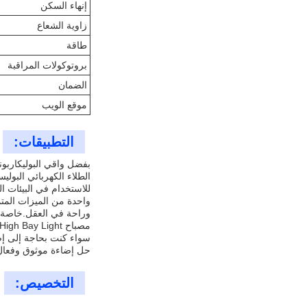
إنهاء السكن
زاوية الشعاع
طاقة
بروتوكولات المراقبة
الضمان
موقع الويب
التطبيقات:
للاستخدام في البيئات ال
وراحة في العقل.خاصة ف
مصباح Goldenlux E-Series LED High Bay Light هو أيضا معتمد CE و ROHS ، مما يدل على امتثاله للمعايير الأوروبية الصارمة للسلامة والجودة.
حل إضاءة موثوق وفعال 
التخصيص: