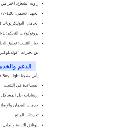
زاوية الشعاع: اختر من بين خيارات 60 درجة أ
الجهد الاسمي: 120-277 فولت 50/60 هرتز
الحامي: البوليكربونات 
بروتوكولات التحكم: 1-10 فولت و DALI2 (اختياري)
خيار التثبيت: تعليق الح
ثق بخبرات "غولدنلوكس"
الدعم والخدم
يأتي منتجنا LED High Bay Light مع الدعم التقني الشامل والخدمات ، بما في ذلك:
المساعدة في التثبيت
إرشادات حل المشاكل
خدمات الضمان والإصلا
تحديثات المنتج
الوثائق التقنية والدليل