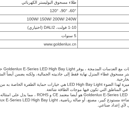
طلاء مسحوق البوليستر الكهربائي
60°، 90°، 120°
100W/ 150W/ 200W/ 240W
1-10 فولت، DALI2 (اختياري)
5 سنوات
www.goldenlux.cn
بفضل 
خارجية.
ي المناطق التي تكون فيها موجات الطاقة شائعة.
لأي إعداد صناعي.