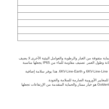
واقي البوليكاربونات مع العدسات المدمجة ، يوفر Goldenlux E-Series LED High Bay Light حماية متفوقة من الغبار والرطوبة والعوامل البيئية الأخرى.لا يضيف
الطلاء الكهربائي البوليستر مسحوق غطاء المنزل نهاية فقط إلى جاذبيته الجمالية، ولكنه يضمن أيضاً المتانة وطول العمر. تصنيف مقاومة للماء من IP65 يجعلها مناسبة
واحدة من الميزات المتميزة لهذا الضوء LED High Bay Light هي خيارات حماية الطفرة الخاصة به من 6KV-Line-Line و 6KV-Line-Earth. هذا يوفر سلامة إضافية
سواء كنت بحاجة إلى إضاءة مستودع كبير، مصنع، أو صالة رياضية، Goldenlux E-Series LED High Bay Light هو خيار ممتاز.والحماية المتقدمة من الإرتفاعات تجعلها