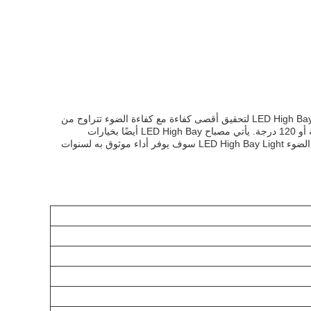
مصباح الـ LED High Bay Light هو حل إضاءة مثالي لمستودع أو منشأة صناعية.تم تصميم هذا المصعد LED High Bay لتحقيق أقصى كفاءة مع كفاءة الضوء تتراوح من
150lm / W إلى 210lm / W. إنها مقاومة للماء مع تصنيف IP65 ولديها زاوية شعاع 60 درجة أو 90 درجة أو 120 درجة. يأتي مصباح LED High Bay أيضًا بخيارات
بروتوكول التحكم مثل 1-10 فولت و DALI2 (اختياري).مع ضمان لمدة 5 سنوات، يمكنك أن تثق بأن هذا الضوء LED High Bay Light سوف يوفر أداء موثوق به لسنوات