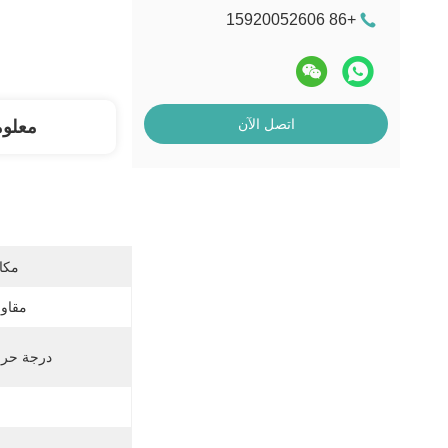
+86 15920052606
اتصل الآن
معلو
مكان
مقاوم
درجة حرار