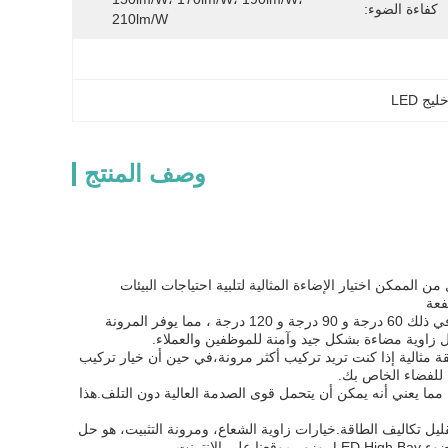
كفاءة الضوء:
210lm/W
وصف المنتج
 القابلة للتعديل.مما يجعل من الممكن اختيار الإضاءة المثالية لتلبية احتياجات البيئات
فعة
ميزة أخرى لهذا الضوء LED High Bay Light هي زاوية شعاعه. يأتي مع مجموعة من زوايا الشعاع بما في ذلك 60 درجة و 90 درجة و 120 درجة ، مما يوفر المرونة
ل زاوية مضاءة بشكل جيد وآمنة للموظفين والعملاء.
. خيار تعليق الحلقة مثالية إذا كنت تريد تركيب أكثر مرونة،في حين أن خيار تركيب
ل للفضاء الخاص بك.
راً ، تم بناء مصباح LED High Power High Bay Light ليدوم. ولديه تصنيف مقاومة الصدمة IK09 ، مما يعني أنه يمكن أن يتحمل قوى الصدمة العالية دون التلف.هذا
إضاءة وتقليل تكاليف الطاقة.خيارات زاوية الشعاع، ومرونة التثبيت، هو حل
الإضاءة متعددة الاستخدامات وموثوق بها التي توفر قيمة ممتازة مقابل المال. لمعرفة المزيد عن هذا الضوء LED High Bay، وزور موقعنا على الانترنت