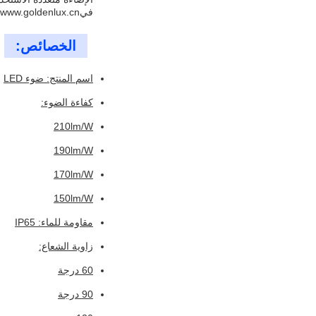
في
www.goldenlux.cn
الخصائص:
اسم المنتج: ضوء LED
كفاءة الضوء:
210lm/W
190lm/W
170lm/W
150lm/W
مقاومة للماء: IP65
زاوية الشعاع:
60 درجة
90 درجة