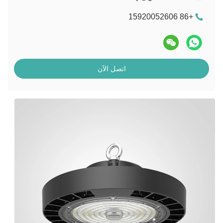
+86 15920052606
اتصل الآن