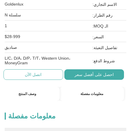
Goldenlux
الاسم التجاري:
سلسلة N
رقم الطراز:
1
الـ MOQ:
$28-999
السعر:
صناديق
تفاصيل التعبئة:
L/C، D/A، D/P، T/T، Western Union،
شروط الدفع:
MoneyGram
احصل على أفضل سعر
اتصل الآن
معلومات مفصلة
وصف المنتج
معلومات مفصلة