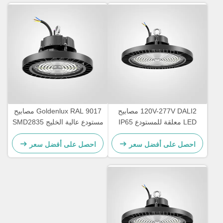
120V-277V DALI2 مصابيح
Goldenlux RAL 9017 مصابيح
LED معلقة للمستودع IP65
مستودع عالية الخليج SMD2835
مقاومة للماء
مصابيح الصناعية عالية الخليج
احصل على أفضل سعر
احصل على أفضل سعر