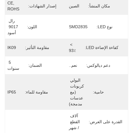
CE, 
مكان المنشأ:
الصين
إصدار الشهادات:
ROHS
رال 
نوع LED:
SMD2835
اللون:
9017 
أسود
> 
كفاءة الإضاءة LED:
مقاومة التأثير:
IK09
93٪
5 
دعم ديالوكس:
نعم..
الضمان:
سنوات
البولي 
كربونات 
حامية:
(مع 
مقاومة للماء:
IP65
عدسات 
مدمجة)
آلاف 
القدرة على العرض:
القطع 
/ شهر