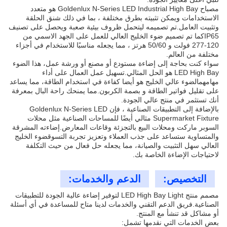
مصباح Goldenlux N-Series LED Industrial High Bay هو متعدد
الاستخدامات ويمكن تثبيته بطرق مختلفة ، بما في ذلك شنق الحلقة
وتثبيت العامل.تم تصميمه ليتحمل ظروف بيئية صعبة ويحصل على تصنيف
IP65كما تم تصميم ضوء الخليج العالي للعمل على الجهد الاسمي من
120-277 فولت و 50/60 هرتز ، مما يجعله مناسبًا للاستخدام في أجزاء
مختلفة من العالم.
سواء كنت بحاجة إلى إضاءة مستودع أو مصنع أو ورشة عمل، هذا الضوء
LED High Bay هو الحل المثالي.تسهيل عمل العمال على أداء
مهامهمالضوء عالي الخليج هو أيضا كفاءة في استخدام الطاقة، مما يساعد
على تقليل فواتير الطاقة و بصمة الكربون.مما يمنحك راحة البال بمعرفة
أنك تستثمر في منتج عالي الجودة.
بالإضافة إلى التطبيقات الصناعية ، فإن Goldenlux N-Series LED
Supermarket Fixture مثالي أيضًا للمساحات الصناعية مثل محلات
السوبر ماركت ومحلات البيع بالتجزئة وقاعات المعارض.إضاءته المشرقة
والمتساوية ستساعد على جذب العملاء وتعزيز تجربة التسوقضوء الخليج
العالي سهل التثبيت والصيانة، مما يجعله حل فعال من حيث التكلفة
لاحتياجات الإضاءة الخاصة بك.
التخصيص:
الدعم والخدمات:
مصمم منتج LED High Bay Light لتوفير إضاءة عالية الجودة للتطبيقات
الصناعية.فريق الدعم التقني والخدمات لدينا متاح للمساعدة في أي أسئلة
أو مشاكل قد تنشأ مع المنتج.
بعض الخدمات التي نقدمها تشمل: