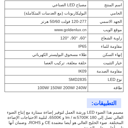
اسم المنتج
مصباح LED الصناعي
الحامي
البوليكاربونات (مع العدسات المتكاملة)
الجهد الاسمي
120-277 فولت 50/60 هرتز
موقع الويب
www.goldenlux.cn
زاوية الشعاع
60°، 90°، 120°
مقاومة للماء
IP65
إنهاء السكن
طلاء مسحوق البوليستر الكهربائي
خيار التثبيت
حلقة معلقة، تركيب العصا
مقاومة الصدمة
IK09
نوع LED
SMD2835
طاقة
100W/ 150W/ 200W/ 240W
التطبيقات:
مصمم هذا الضوء LED ورشة العمل لتوفير إضاءة ممتازة مع إنتاج الضوء
العالي تصل إلى 180 lm / w.5700K و 6500K، لتلبية الاحتياجات الإضاءة
المختلفة. ضوء الخليج العالي هو أيضا معتمدة CE و ROHS، وضمان أنها
تلبي أعلى معايير الجودة.