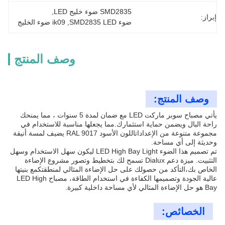
SMD2835 ضوء خليج LED
, 
إبراز:
ضوء SMD2835 LED
, 
ik09 ضوء الخليج
وصف المنتج
وصف المنتج:
يأتي مصباح سوبر ماركت LED مع ضمان لمدة 5 سنوات ، مما يمنحك
راحة البال ويضمن حماية استثمارك.مما يجعلها مناسبة للاستخدام في
مجموعة متنوعة من الإعداداتاللون الأسود RAL 9017 يضيف لمسة أنيقة
وحديثة إلى أي مساحة.
تم تصميم هذا الضوء LED High Bay Light ليكون سهل الاستخدام وسهل
التثبيت. ميزة دعم Dialux تسمح لك بتخطيط وتصور مشروع الإضاءة
الخاص بك،التأكد من حصولك على حل الإضاءة المثالي لمنطقتكمع بنيتها
عالية الجودة وتصميمها الكفاءة في استخدام الطاقة، مصباح LED High
Bay هو حل الإضاءة المثالي لأي مساحة داخلية كبيرة.
الخصائص: