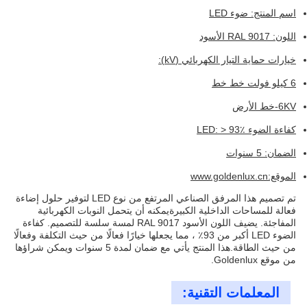
اسم المنتج: ضوء LED
اللون: RAL 9017 الأسود
خيارات حماية التيار الكهربائي (kV):
6 كيلو فولت خط خط
6KV-خط الأرض
كفاءة الضوء LED: > 93٪
الضمان: 5 سنوات
الموقع:
www.goldenlux.cn
تم تصميم هذا المرفق الصناعي المرتفع من نوع LED لتوفير حلول إضاءة
فعالة للمساحات الداخلية الكبيرةيمكنه أن يتحمل النوبات الكهربائية
المفاجئة. يضيف اللون الأسود RAL 9017 لمسة سلسة للتصميم. كفاءة
الضوء LED أكبر من 93٪ ، مما يجعلها خيارًا فعالًا من حيث التكلفة وفعالًا
من حيث الطاقة.هذا المنتج يأتي مع ضمان لمدة 5 سنوات ويمكن شراؤها
من موقع Goldenlux.
المعلمات التقنية: