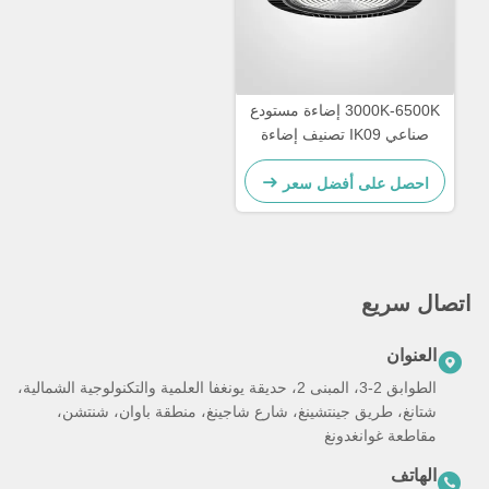
3000K-6500K إضاءة مستودع
صناعي IK09 تصنيف إضاءة
LED عالية الخليج
احصل على أفضل سعر
اتصال سريع
العنوان
الطوابق 2-3، المبنى 2، حديقة يونغفا العلمية والتكنولوجية الشمالية،
شتانغ، طريق جينتشينغ، شارع شاجينغ، منطقة باوان، شنتشن،
مقاطعة غوانغدونغ
الهاتف