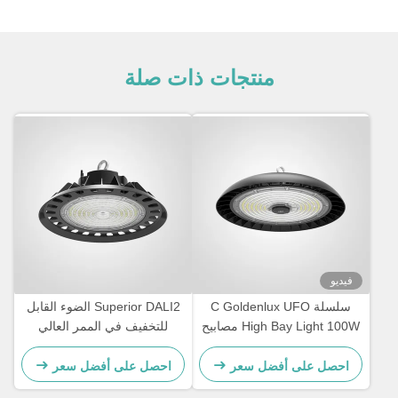
منتجات ذات صلة
فيديو
سلسلة C Goldenlux UFO
Superior DALI2 الضوء القابل
High Bay Light 100W مصابيح
للتخفيف في الممر العالي
LED الصناعية
للمخزن
احصل على أفضل سعر
احصل على أفضل سعر