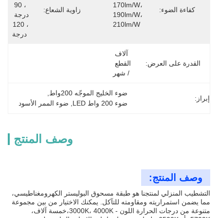
، 90 
170lm/W، 
كفاءة الضوء:
زاوية الشعاع:
190lm/W، 
درجة 
، 120 
210lm/W
درجة
آلاف 
القدرة على العرض:
القطع 
/ شهر
ضوء الخليج الموجّه 200واط
, 
إبراز:
ضوء 200 واط LED
, 
ضوء الممر الأسود
وصف المنتج
وصف المنتج:
التشطيب المنزلي لمنتجنا هو طبقة مسحوق البوليستر الكهرومغناطيسي،
مما يضمن استمراريته ومقاومته للتآكل. يمكنك الاختيار من بين مجموعة
متنوعة من درجات الحرارة اللون - 3000K، 4000K،خمسة آلاف،