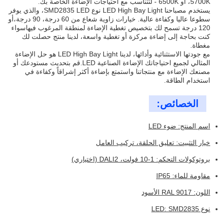
5700K، أو 6500K - لتتناسب مع احتياجات الإضاءة الخاصة بك.
يستخدم مصباحنا LED High Bay Light نوع SMD2835 LED، والذي يوفر
سطوعا عاليا وكفاءة عالية. خيارات زاوية شعاع من 60 درجة، 90 درجة،أو
120 درجة تسمح لك بتخصيص تغطية الإضاءة لمنطقة المرغوب فيهاسواء
كنت بحاجة إلى إضاءة مركزة أو تغطية واسعة، لدينا منتج حصلت لك
مغطاة.
مع جودتها الاستثنائية وأدائها، لدينا LED High Bay Light هو حل الإضاءة
المثالي لجميع احتياجاتك الإضاءة الصناعية LED.قم بتحديث مستودعك أو
مصنعك الإضاءة مع منتجاتنا واستمتع بإضاءة أكثر إشراقاً وكفاءة في
استخدام الطاقة.
الخصائص:
اسم المنتج: ضوء LED
خيار التثبيت: تعليق الحلقة، تركيب العامل
بروتوكولات التحكم: 1-10 فولت، DALI2 (اختياري)
مقاومة للماء: IP65
اللون: RAL 9017 الأسود
نوع LED: SMD2835