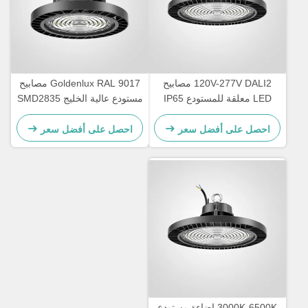
120V-277V DALI2 مصابيح
Goldenlux RAL 9017 مصابيح
LED معلقة للمستودع IP65
مستودع عالية الخليج SMD2835
مقاومة للماء
مصابيح الصناعية عالية الخليج
احصل على أفضل سعر
احصل على أفضل سعر
3000K-6500K إضاءة مستودع