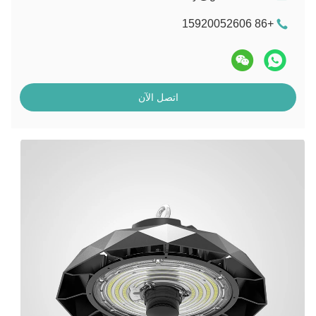
+86 15920052606
اتصل الآن