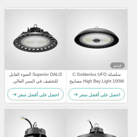
فيديو
سلسلة C Goldenlux UFO
Superior DALI2 الضوء القابل
High Bay Light 100W مصابيح
للتخفيف في الممر العالي
LED الصناعية
للمخزن
احصل على أفضل سعر
احصل على أفضل سعر