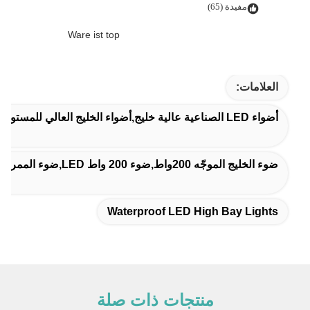
مفيدة (65)
Ware ist top
العلامات:
أضواء LED الصناعية عالية خليج,أضواء الخليج العالي للمستودع,مضادات المياه مصابيح LED عالية الخليج
ضوء الخليج الموجّه 200واط,ضوء 200 واط LED,ضوء الممر الأسود
Waterproof LED High Bay Lights
منتجات ذات صلة