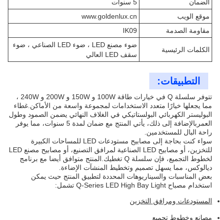
الضمان
5 سنوات
موقع الويب
www.goldenlux.cn
مقاومة الصدمة
IK09
ضوء مصنع LED ، ضوء LED الصناعي ، ضوء
الكلمات الرئيسية
سقف LED العالي
التطبيقات:
تتوفر سلسلة Q في خيارات طاقة 100W و 150W و 200W و 240W ،
مما يجعلها خيارًا متعدد الاستخدامات لمجموعة واسعة من الأماكن.غطاء
البوليستر الكهربائي البولستاتيكي في الغلاف النهائي يضمن الصمود وطول
العمربالإضافة إلى ذلك، يأتي المنتج مع ضمان لمدة 5 سنوات، مما يوفر
راحة البال للمستخدمين.
سواء كنت بحاجة إلى مصابيح مستودعات LED للمساحات الكبيرة
للتخزين، أو مصابيح LED الصناعية لمرافق التصنيع، أو مصابيح مصنع LED
لخطوط التجميع، فإن سلسلة Q تغطيك.المنتج متوافق أيضا مع برنامج
ديالوكس، مما يسهل تصميم وتخطيط المنشآت الإضاءة.
بعض المناسبات والسيناريوهات المحددة لتطبيق المنتج حيث يمكن
استخدام مصباح Q-Series LED High Bay Light تشمل:
المستودعات ومرافق التخزين
مصانع وخطوط تجميع