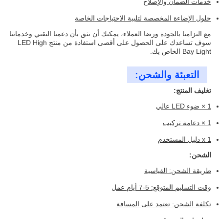
خدمات الضمان والإصلاح
حلول الإضاءة المخصصة لتلبية الاحتياجات الخاصة
مع التزامنا بالجودة ورضا العملاء، يمكنك أن تثق بأن دعمنا التقني وخدماتنا
سوف تساعدك على الحصول على أقصى استفادة من منتج LED High
Bay Light الخاص بك.
التعبئة والشحن:
تغليف المنتج:
1 × ضوء LED عالي
1 × دعامة تركيب
1 x دليل المستخدم
الشحن:
طريقة الشحن: القياسية
وقت التسليم المتوقع: 5-7 أيام عمل
تكلفة الشحن: تعتمد على المسافة