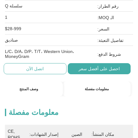
سلسلة Q
رقم الطراز:
1
الـ MOQ:
$28-999
السعر:
صناديق
تفاصيل التعبئة:
L/C، D/A، D/P، T/T، Western Union،
شروط الدفع:
MoneyGram
احصل على أفضل سعر
اتصل الآن
معلومات مفصلة
وصف المنتج
معلومات مفصلة
CE, 
مكان المنشأ:
الصين
إصدار الشهادات:
ROHS