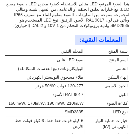
هذا الضوء المرتفع LED مثالي للاستخدام كضوء مخزن LED ، ضوء مصنع
LED. مع خيارات تعليق الحلقة أو الدعامة ،من السهل تثبيته ومثالي
لمجموعة متنوعة من التطبيقات. الضوء مقاوم للماء مع تصنيف IP65
ويأتي في لون RAL 9017 الأسود الرقيق. نوع LED المستخدم هو
SMD2835 ولديه بروتوكولات التحكم من 1-10V و DALI2 (اختياري).
المعلمات التقنية:
سمة المنتج
المعلم التقني
اسم المنتج
ضوء LED عالي
الحامي
البوليكاربونات (مع العدسات المتكاملة)
إنهاء السكن
طلاء مسحوق البوليستر الكهربائي
الجهد الاسمي
120-277 فولت 50/60 هرتز
اللون
RAL 9017 الأسود
كفاءة الضوء
150lm/W، 170lm/W، 190lm/W، 210lm/W
نوع LED
SMD2835
خيارات حماية التيار
6 كيلو فولت خط خط، 6 كيلو فولت خط
الكهربائي (kV)
الأرض