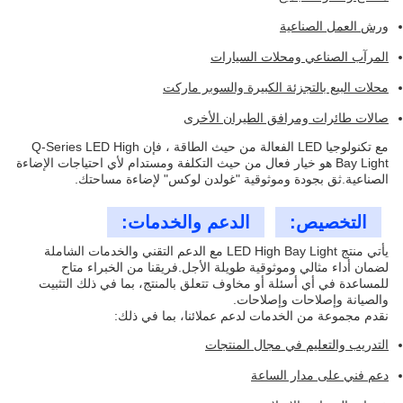
ورش العمل الصناعية
المرآب الصناعي ومحلات السيارات
محلات البيع بالتجزئة الكبيرة والسوبر ماركت
صالات طائرات ومرافق الطيران الأخرى
مع تكنولوجيا LED الفعالة من حيث الطاقة ، فإن Q-Series LED High
Bay Light هو خيار فعال من حيث التكلفة ومستدام لأي احتياجات الإضاءة
الصناعية.ثق بجودة وموثوقية "غولدن لوكس" لإضاءة مساحتك.
التخصيص:
الدعم والخدمات:
يأتي منتج LED High Bay Light مع الدعم التقني والخدمات الشاملة
لضمان أداء مثالي وموثوقية طويلة الأجل.فريقنا من الخبراء متاح
للمساعدة في أي أسئلة أو مخاوف تتعلق بالمنتج، بما في ذلك التثبيت
والصيانة وإصلاحات وإصلاحات.
نقدم مجموعة من الخدمات لدعم عملائنا، بما في ذلك:
التدريب والتعليم في مجال المنتجات
دعم فني على مدار الساعة