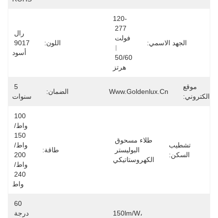
120-
277 
رال 
فولت 
الجهد الاسمي:
اللون:
9017 
︱
أسود
50/60 
هرتز
موقع
5 
Www.goldenlux.cn
الضمان:
الكتروني:
سنوات
100 
واط/ 
150 
طلاء مسحوق 
تشطيب
واط/ 
البوليستر 
طاقة:
السكن:
200 
الكهروستاتيكي
واط/ 
240 
واط
60 
150lm/W، 
درجة 