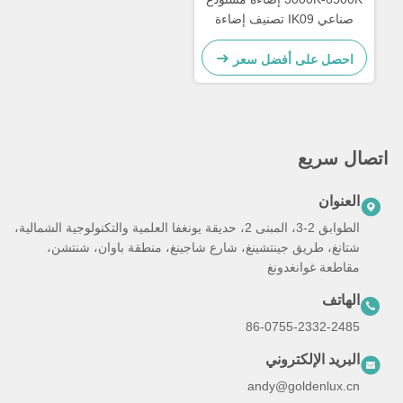
صناعي IK09 تصنيف إضاءة
LED عالية الخليج
احصل على أفضل سعر
اتصال سريع
العنوان
الطوابق 2-3، المبنى 2، حديقة يونغفا العلمية والتكنولوجية الشمالية،
شتانغ، طريق جينتشينغ، شارع شاجينغ، منطقة باوان، شنتشن،
مقاطعة غوانغدونغ
الهاتف
86-0755-2332-2485
البريد الإلكتروني
andy@goldenlux.cn