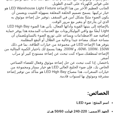
على فواتير الكهرباء على المدى الطويل.
الجانب العظيم الآخر من هذا الإضاءة LED Warehouse Light Fixture هو
خيار تركيبها. يسمح تصميم الحلقة المعلقة بسهولة التثبيت ويضمن أن
يكون الضوء مثبتًا بشكل آمن في السقف ،توفير حل إضاءة موثوق به
الذي لن يتأرجح أو يتغير مع مرور الوقت.
بالإضافة إلى بنيتها القوية وأدائها الفعال، يأتي هذا الضوء LED High Bay
Light أيضًا مع واقي البوليكاربونات مع العدسات المدمجة.هذا يوفر حماية
إضافية ضد الاصطدامات ويساعد على توزيع الضوء بالتساويلضمان أن
مساحة عملك مضاءة جيداً وخالية من الظلال أو البقع المظلمة.
يتوفر هذا الإضاءة LED في مجموعة من خيارات الطاقة، بما في ذلك
60W، 100W، 150W، و 200W. وهذا يسمح لك باختيار الكمية المثالية من
الإضاءة لمنطقتك،سواء كنت تبحث عن إضاءة مستودع كبير أو مرآب
أصغر.
باختصار، إذا كنت تبحث عن حل إضاءة موثوق وفعال للفضاء الصناعي
الخاص بك، فإن ضوء الخليج العالي LED هو خيار ممتاز.ومجموعة من
خيارات السعرات، هذا مصباح LED High Bay هو متأكد من توفير إضاءة
مشرقة وموثوق بها لسنوات قادمة.
الخصائص:
اسم المنتج: ضوء LED
الجهد الاسمي: 220-240 فولت 50/60 هرتز