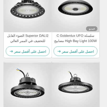
فيديو
سلسلة C Goldenlux UFO
Superior DALI2 الضوء القابل
High Bay Light 100W مصابيح
للتخفيف في الممر العالي
LED الصناعية
للمخزن
احصل على أفضل سعر
احصل على أفضل سعر