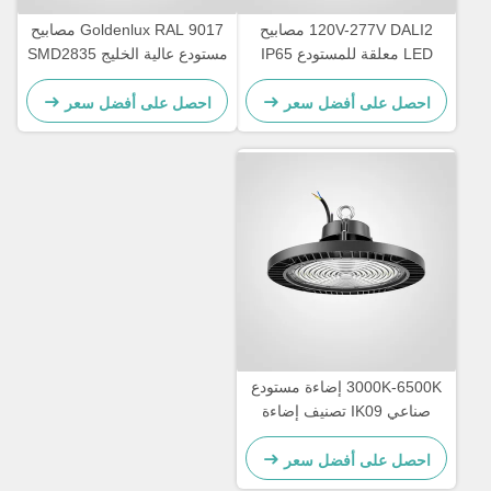
120V-277V DALI2 مصابيح
Goldenlux RAL 9017 مصابيح
LED معلقة للمستودع IP65
مستودع عالية الخليج SMD2835
مقاومة للماء
مصابيح الصناعية عالية الخليج
احصل على أفضل سعر
احصل على أفضل سعر
3000K-6500K إضاءة مستودع
صناعي IK09 تصنيف إضاءة
LED عالية الخليج
احصل على أفضل سعر