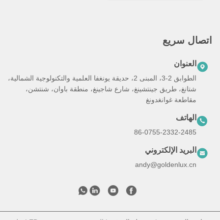
اتصال سريع
العنوان
الطوابق 2-3، المبنى 2، حديقة يونغفا العلمية والتكنولوجية الشمالية،
شتانغ، طريق جينتشينغ، شارع شاجينغ، منطقة باوان، شنتشن،
مقاطعة غوانغدونغ
الهاتف
86-0755-2332-2485
البريد الإلكتروني
andy@goldenlux.cn