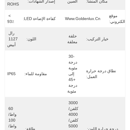
مكان المنشأ:
الصين
إصدار الشهادات:
ROHS
موقع
> 
Www.goldenlux.cn
كفاءة الإضاءة LED:
الكتروني:
93٪
رال 
حلقة 
خيار التركيب:
اللون:
1127 
معلقة
أبيض
-30 
درجة 
مئوية 
نطاق درجة حرارة
إلى 
مقاومة للماء:
IP65
العمل:
+45 
درجة 
مئوية
3000 
كلفن/ 
60 
4000 
واط/ 
كلفن/ 
100 
5000 
واط/ 
درجة حرارة اللون:
طاقة: