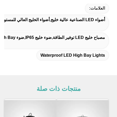
العلامات:
أضواء LED الصناعية عالية خليج,أضواء الخليج العالي للمستودع,مضادات المياه مصابيح LED عالية الخليج
مصباح خليج LED توفير الطاقة,ضوء خليج IP65,ضوء IP65 LED High Bay
Waterproof LED High Bay Lights
منتجات ذات صلة