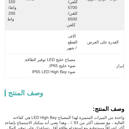
كلفن/ 
150 
5700 
واط/ 
كلفن/ 
200 
6500 
واط
كلفن
آلاف 
القدرة على العرض:
القطع 
/ شهر
مصباح خليج LED توفير الطاقة
, 
إبراز:
ضوء خليج IP65
, 
ضوء IP65 LED High Bay
وصف المنتج
وصف المنتج:
واحدة من الميزات المتميزة لهذا المصباح LED High Bay هي كفاءته
العالية ، مع تصنيف أكثر من 93 ٪ ، وهذا يعني أنه يمكنك الاستمتاع بإضاءة
أكثر إشراقاً وموثوقية مع استخدام طاقة أقل ،تساعدك على توفير المال