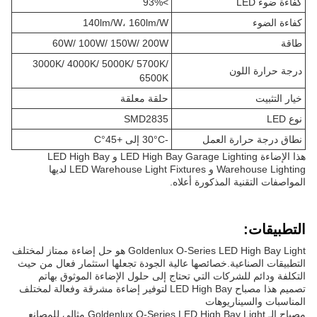
كفاءة ضوء LED
>93%
كفاءة الضوء
140lm/W، 160lm/W
طاقة
60W/ 100W/ 150W/ 200W
3000K/ 4000K/ 5000K/ 5700K/
درجة حرارة اللون
6500K
خيار التثبيت
حلقة معلقة
نوع LED
SMD2835
نطاق درجة حرارة العمل
-30°C إلى +45°C
هذا الإضاءة LED High Bay Garage Lighting و LED High Bay
Warehouse Lighting و LED Warehouse Light Fixtures لديها
المواصفات التقنية المذكورة أعلاه.
التطبيقات:
Goldenlux O-Series LED High Bay Light هو حل إضاءة ممتاز لمختلف
التطبيقات الصناعية.خصائصها عالية الجودة تجعلها استثمار فعال من حيث
التكلفة ودائم للشركات التي تحتاج إلى حلول الإضاءة الموثوق بهاتم
تصميم هذا مصباح LED High Bay لتوفير إضاءة مشرقة وفعالة لمختلف
المناسبات والسيناريوهات
مصباح الـ Goldenlux O-Series LED High Bay Light مثالي للمصانع