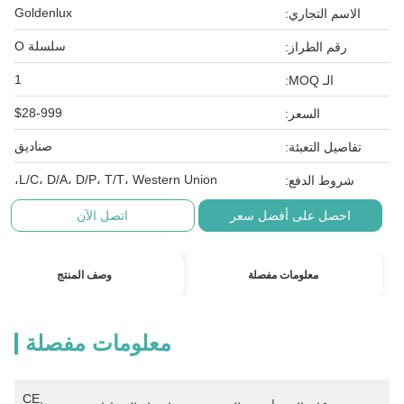
Goldenlux
الاسم التجاري:
سلسلة O
رقم الطراز:
1
الـ MOQ:
$28-999
السعر:
صناديق
تفاصيل التعبئة:
L/C، D/A، D/P، T/T، Western Union،
شروط الدفع:
احصل على أفضل سعر
اتصل الآن
معلومات مفصلة
وصف المنتج
معلومات مفصلة
CE, 