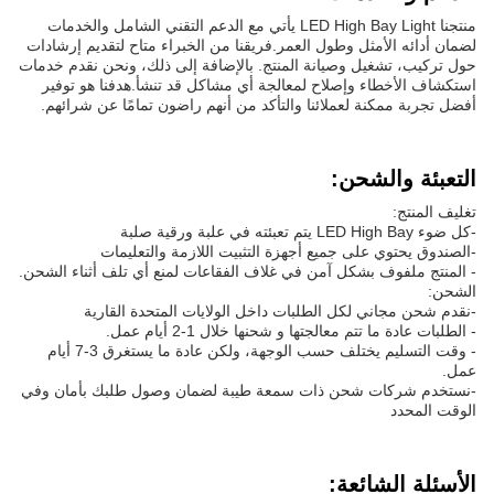
منتجنا LED High Bay Light يأتي مع الدعم التقني الشامل والخدمات
لضمان أدائه الأمثل وطول العمر.فريقنا من الخبراء متاح لتقديم إرشادات
حول تركيب، تشغيل وصيانة المنتج. بالإضافة إلى ذلك، ونحن نقدم خدمات
استكشاف الأخطاء وإصلاح لمعالجة أي مشاكل قد تنشأ.هدفنا هو توفير
أفضل تجربة ممكنة لعملائنا والتأكد من أنهم راضون تمامًا عن شرائهم.
التعبئة والشحن:
تغليف المنتج:
-كل ضوء LED High Bay يتم تعبئته في علبة ورقية صلبة
-الصندوق يحتوي على جميع أجهزة التثبيت اللازمة والتعليمات
- المنتج ملفوف بشكل آمن في غلاف الفقاعات لمنع أي تلف أثناء الشحن.
الشحن:
-نقدم شحن مجاني لكل الطلبات داخل الولايات المتحدة القارية
- الطلبات عادة ما تتم معالجتها و شحنها خلال 1-2 أيام عمل.
- وقت التسليم يختلف حسب الوجهة، ولكن عادة ما يستغرق 3-7 أيام
عمل.
-نستخدم شركات شحن ذات سمعة طيبة لضمان وصول طلبك بأمان وفي
الوقت المحدد
الأسئلة الشائعة: