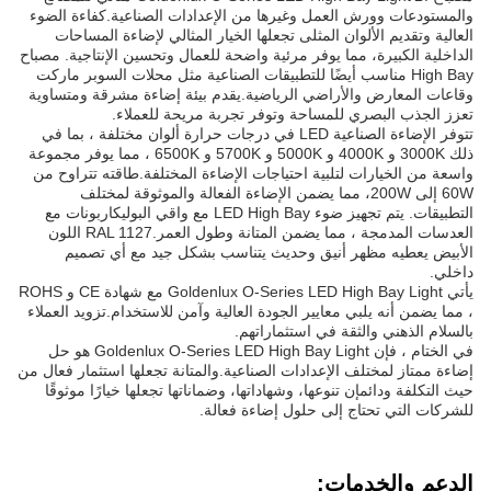
والمستودعات وورش العمل وغيرها من الإعدادات الصناعية.كفاءة الضوء
العالية وتقديم الألوان المثلى تجعلها الخيار المثالي لإضاءة المساحات
الداخلية الكبيرة، مما يوفر مرئية واضحة للعمال وتحسين الإنتاجية. مصباح
High Bay مناسب أيضًا للتطبيقات الصناعية مثل محلات السوبر ماركت
وقاعات المعارض والأراضي الرياضية.يقدم بيئة إضاءة مشرقة ومتساوية
تعزز الجذب البصري للمساحة وتوفر تجربة مريحة للعملاء.
تتوفر الإضاءة الصناعية LED في درجات حرارة ألوان مختلفة ، بما في
ذلك 3000K و 4000K و 5000K و 5700K و 6500K ، مما يوفر مجموعة
واسعة من الخيارات لتلبية احتياجات الإضاءة المختلفة.طاقته تتراوح من
60W إلى 200W، مما يضمن الإضاءة الفعالة والموثوقة لمختلف
التطبيقات. يتم تجهيز ضوء LED High Bay مع واقي البوليكاربونات مع
العدسات المدمجة ، مما يضمن المتانة وطول العمر.RAL 1127 اللون
الأبيض يعطيه مظهر أنيق وحديث يتناسب بشكل جيد مع أي تصميم
داخلي.
يأتي Goldenlux O-Series LED High Bay Light مع شهادة CE و ROHS
، مما يضمن أنه يلبي معايير الجودة العالية وآمن للاستخدام.تزويد العملاء
بالسلام الذهني والثقة في استثماراتهم.
في الختام ، فإن Goldenlux O-Series LED High Bay Light هو حل
إضاءة ممتاز لمختلف الإعدادات الصناعية.والمتانة تجعلها استثمار فعال من
حيث التكلفة ودائمإن تنوعها، وشهاداتها، وضماناتها تجعلها خيارًا موثوقًا
للشركات التي تحتاج إلى حلول إضاءة فعالة.
الدعم والخدمات: