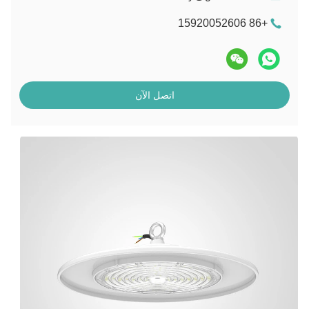
+86 15920052606
اتصل الآن