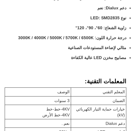
دعم Dialux: نعم
نوع LED: SMD2835
زاوية الشعاع: 60°، 90°، 120°
درجة حرارة اللون: 3000K / 4000K / 5000K / 5700K / 6500K
مثالي لإضاءة المستودعات الصناعية
مصابيح مخزن LED عالية الكفاءة
المعلمات التقنية:
المعلم التقني
الوصف
الضمان
3 سنوات
خيارات حماية التيار الكهربائي
4KV-خط-خط
(kV)
4KV-خط الأرض
دعم Dialux
نعم..