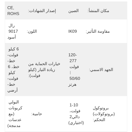
CE, 
مكان المنشأ:
الصين
إصدار الشهادات:
ROHS
رال 
مقاومة التأثير:
IK09
اللون:
9017 
أسود
6 كيلو 
120-
فولت-
277 
خط-
خيارات الحماية من
فولت 
خط، 6 
الجهد الاسمي:
زيادة التيار (كيلو
︱
كيلو 
فولت):
50/60 
فولت-
هرتز
خط-
أرضي
البولي 
1-10 
بروتوكول
كربونات 
فولت، 
(بروتوكولات)
حامية:
(مع 
دالي2 
التحكم:
عدسات 
(اختياري)
مدمجة)