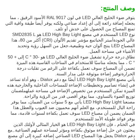
وصف المنتج:
يتوفر ضوء الخليج العالي LED في لون RAL 9017 الأسود الرقيق ، مما
يجعله إضافة رائعة إلى أي إعداد صناعي.ولكنه يوفر أيضا طبقة واقية التي
تمنع المصباح من الحصول على خدش أو تلف.
نوع LED المستخدم في مصنع LED High Bay Light هو SMD2835 L
عالي الجودة
أمبتر الحبات
مع مؤشر تقديم الألوان (CRI) أكثر من 80، هذا
المصباح LED ينتج ألوان حية وطبيعية،جعل من السهل رؤية وتحديد
الأشياء في مساحة العمل.
نطاق درجة حرارة تشغيل ضوء الخليج العالي LED هو -30 ° C إلى + 50
° C ، مما يجعله مناسبًا للاستخدام في المناخات القاسية.هذه الميزة
تضمن أن المصباح سوف تعمل بكفاءة على الرغم من تقلبات درجة
الحرارةتوفير إضاءة موثوقة على مدار السنة.
يأتي مصنع LED High Bay Light أيضًا مع دعم Dialux ، وهو أداة تساعد
في إنشاء تصاميم وتخطيطات الإضاءة للمساحات الداخلية والخارجية.هذه
الميزة تمكن المستخدم من تخصيص الإضاءة في مساحة عملهملضمان
توزيع الضوء بالتساوي، مما يوفر أقصى قدر من الرؤية والراحة.
مصنعنا LED High Bay Light يأتي مع 5 سنوات من الضمان، مما يوفر
راحة البال للمستخدم، مع العلم أنهم محميون ضد العيوب والعطل.هذا
الضمان يضمن أن مصباح LED سوف تعمل بكفاءة لسنوات قادمة، مما
يوفر فوائد طويلة الأمد للمستخدم.
في الختام ، فإن LED High Bay Light هو الخيار المثالي لأولئك الذين
يبحثون عن حل إضاءة موثوق بكفاءة ومؤثر لمساحة عملهم الصناعية.,مع
دعم Dialux يجعل هذا المصباح LED الصناعي إضافة كبيرة إلى أي مصنع