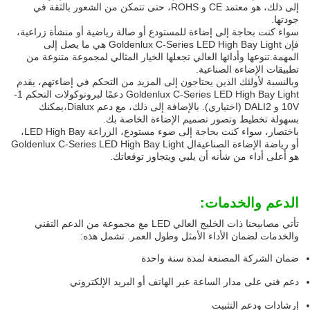
إلى ذلك، هو معتمد CE و ROHS، حتى تتمكن من الشعور بالثقة في
جودتها.
سواء كنت بحاجة إلى إضاءة للمستودع أو صالة رياضية أو منشأة زراعية،
فإن Goldenlux C-Series LED High Bay Light هي ما يصل إلى
المهمة.تنوعها وأدائها العالي تجعلها الخيار المثالي لمجموعة متنوعة من
تطبيقات الإضاءة الصناعية.
وبالنسبة لأولئك الذين يحتاجون إلى المزيد من التحكم في إضاءتهم، يقدم
Goldenlux C-Series LED High Bay Light دعمًا لبروتوكولات التحكم 1-
10V و DALI2 (اختياري). بالإضافة إلى ذلك، مع دعم Dialux،يمكنك
بسهولة تخطيط وتصور تصميم الإضاءة الخاصة بك.
باختصار، سواء كنت بحاجة إلى ضوء مستودع، الزراعة LED High Bay،
أو رياضة الإضاءة الصناعيةال Goldenlux C-Series LED High Bay Light
هو أعلى أداء من شأنه أن يلبي ويتجاوز توقعاتك.
الدعم والخدمات:
تأتي مصابيحنا ذات الخليج العالي LED مع مجموعة من الدعم التقني
والخدمات لضمان الأداء الأمثل وطول العمر. تشمل هذه:
ضمان الشركة المصنعة لمدة سنة واحدة
دعم فني على مدار الساعة عبر الهاتف أو البريد الإلكتروني
إرشادات ودعم التثبيت