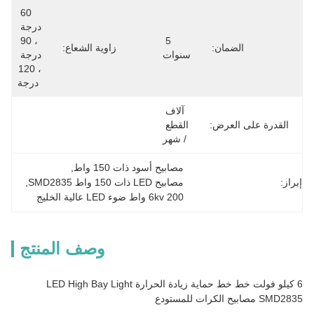
60 
درجة 
، 90 
5 
الضمان:
زاوية الشعاع:
سنوات
درجة 
، 120 
درجة
آلاف 
القدرة على العرض:
القطع 
/ شهر
مصابيح أسود ذات 150 واط
, 
إبراز:
مصابيح LED ذات 150 واط SMD2835
, 
6kv 200 واط ضوء LED عالية الخليج
وصف المنتج
6 كيلو فولت خط خط حماية زيادة الحرارة LED High Bay Light
SMD2835 مصابيح الكرات للمستودع