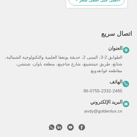
احصل على أفضل سعر
اتصال سريع
العنوان
الطوابق 2-3، المبنى 2، حديقة يونغفا العلمية والتكنولوجية الشمالية،
شتانغ، طريق جينتشينغ، شارع شاجينغ، منطقة باوان، شنتشن،
مقاطعة غوانغدونغ
الهاتف
86-0755-2332-2485
البريد الإلكتروني
andy@goldenlux.cn