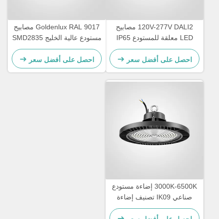
120V-277V DALI2 مصابيح
Goldenlux RAL 9017 مصابيح
LED معلقة للمستودع IP65
مستودع عالية الخليج SMD2835
مقاومة للماء
مصابيح الصناعية عالية الخليج
احصل على أفضل سعر
احصل على أفضل سعر
3000K-6500K إضاءة مستودع
صناعي IK09 تصنيف إضاءة
LED عالية الخليج