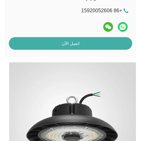
+86 15920052606
اتصل الآن