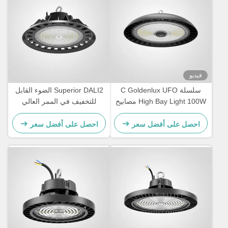
فيديو
سلسلة C Goldenlux UFO
Superior DALI2 الضوء القابل
High Bay Light 100W مصابيح
للتخفيف في الممر العالي
LED الصناعية
للمخزن
احصل على أفضل سعر
احصل على أفضل سعر