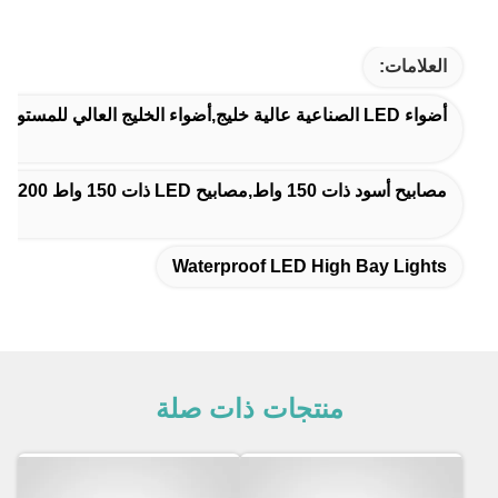
العلامات:
أضواء LED الصناعية عالية خليج,أضواء الخليج العالي للمستودع,مضادات المياه مصابيح LED عالية الخليج
مصابيح أسود ذات 150 واط,مصابيح LED ذات 150 واط SMD2835,6kv 200 واط ضوء LED عالية الخليج
Waterproof LED High Bay Lights
منتجات ذات صلة