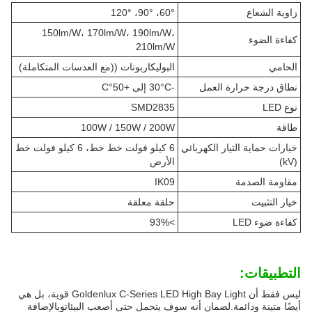
زاوية الشعاع
60°، 90°، 120°
150lm/W، 170lm/W، 190lm/W،
كفاءة الضوء
210lm/W
الحامي
البوليكاربونات ((مع العدسات المتكاملة)
نطاق درجة حرارة العمل
-30°C إلى +50°C
نوع LED
SMD2835
طاقة
100W / 150W / 200W
خيارات حماية التيار الكهربائي
6 كيلو فولت خط خط، 6 كيلو فولت خط
(kV)
الأرض
مقاومة الصدمة
IK09
خيار التثبيت
حلقة معلقة
كفاءة ضوء LED
>93%
التطبيقات:
ليس فقط أن Goldenlux C-Series LED High Bay Light قوية، بل هي
أيضًا متينة ودائمة.لضمان أنه سوف يتحمل حتى أصعب البيئاتوبالإضافة