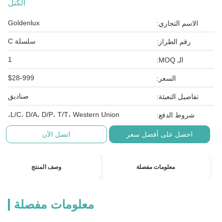
الكتل
Goldenlux
الاسم التجاري:
سلسلة C
رقم الطراز:
1
الـ MOQ:
$28-999
السعر:
صناديق
تفاصيل التعبئة:
L/C، D/A، D/P، T/T، Western Union،
شروط الدفع:
احصل على أفضل سعر
اتصل الآن
معلومات مفصلة
وصف المنتج
معلومات مفصلة