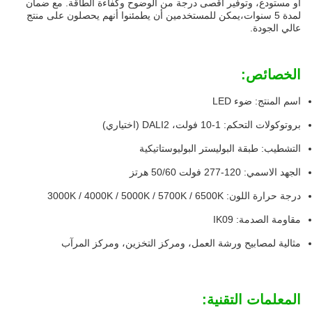
أو مستودع، وتوفير أقصى درجة من الوضوح وكفاءة الطاقة. مع ضمان
لمدة 5 سنوات،يمكن للمستخدمين أن يطمئنوا أنهم يحصلون على منتج
عالي الجودة.
الخصائص:
اسم المنتج: ضوء LED
بروتوكولات التحكم: 1-10 فولت، DALI2 (اختياري)
التشطيب: طبقة البوليستر البوليوستاتيكية
الجهد الاسمي: 120-277 فولت 50/60 هرتز
درجة حرارة اللون: 3000K / 4000K / 5000K / 5700K / 6500K
مقاومة الصدمة: IK09
مثالية لمصابيح ورشة العمل، ومركز التخزين، ومركز المرآب
المعلمات التقنية: