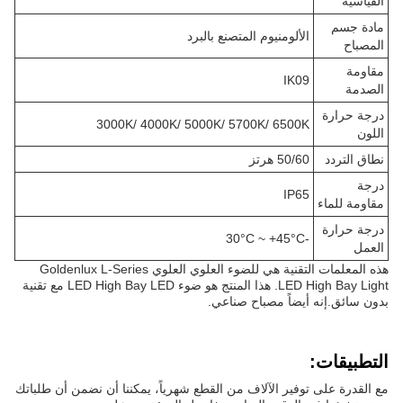
القياسية
مادة جسم
الألومنيوم المتصنع بالبرد
المصباح
مقاومة
IK09
الصدمة
درجة حرارة
3000K/ 4000K/ 5000K/ 5700K/ 6500K
اللون
نطاق التردد
50/60 هرتز
درجة
IP65
مقاومة للماء
درجة حرارة
-30°C ~ +45°C
العمل
هذه المعلمات التقنية هي للضوء العلوي العلوي Goldenlux L-Series
LED High Bay Light. هذا المنتج هو ضوء LED High Bay LED مع تقنية
بدون سائق.إنه أيضاً مصباح صناعي.
التطبيقات:
مع القدرة على توفير الآلاف من القطع شهرياً، يمكننا أن نضمن أن طلباتك