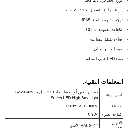
الوزن الصافي: 2.3 كجم
درجة حرارة التشغيل: -30°C ~ +45°C
درجة مقاومة للماء: IP65
الكفاءة الضوئية: > 0.93
إضاءة LED الصناعية
ضوء الخليج العالي
ضوء LED عالي الطاقة
المعلمات التقنية:
مصباح العين أو العصا القابلة للتعديل Goldenlux L-
اسم المنتج
Series LED High Bay Light
مضيئة
140lm/w، 160lm/w
كفاءة الضوء
>0.93
الألوان
RAL 9017 الأسود