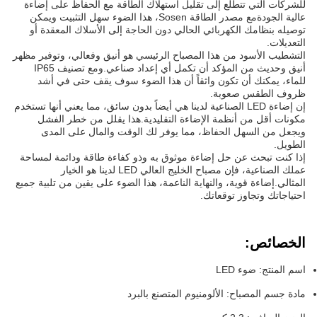
للشركات التي تتطلع إلى تقليل استهلاك الطاقة مع الحفاظ على إضاءة
عالية الجودةمع مصدر الطاقة Sosen، هذا الضوء سهل التثبيت ويمكن
توصيله بنظامك الكهربائي الحالي دون الحاجة إلى الأسلاك المعقدة أو
التعديلات.
التشطيب الأسود من هذا المصباح الرئيسي هو أنيق وفعالي، وتوفير مظهر
أنيق وحديث من المؤكد أن تكمل أي إعداد صناعي.ومع تصنيف IP65
للماء، يمكنك أن تكون واثقاً أن هذا الضوء سوف يقف حتى في أشد
ظروف الطقس صعوبة.
إن إضاءة LED الصناعية لدينا هي أيضاً بدون سائق، مما يعني أنها تستخدم
مكونات أقل من أنظمة الإضاءة التقليدية.هذا يقلل من خطر الفشل
ويجعل من السهل الحفاظ، مما يوفر لك الوقت والمال على المدى
الطويل.
إذا كنت تبحث عن حل إضاءة موثوق به وذو كفاءة طاقة ودائمة لمساحة
عملك الصناعية، فإن مصباح الخليج العالي LED لدينا هو الخيار
المثالي.إضاءة قوية، والنهاية الناعمة، هذا الضوء على يقين من تلبية جميع
احتياجاتك وتجاوز توقعاتك.
الخصائص:
اسم المنتج: ضوء LED
مادة جسم المصباح: الألومنيوم المتصنع بالبرد