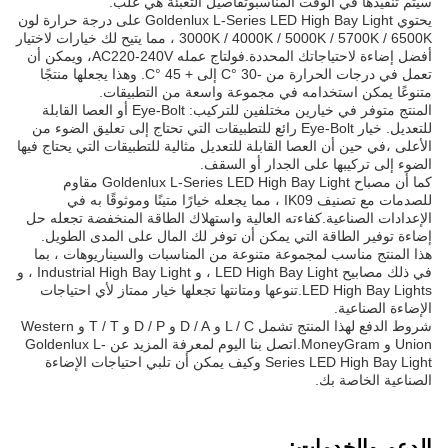
سيتم تنفيذها في الوقت المناسبوتفاصيل التعبئة هي علب.
يحتوي Goldenlux L-Series LED High Bay Light على درجة حرارة لون
3000K / 4000K / 5000K / 5700K / 6500K ، مما يتيح لك خيارات لاختيار
أفضل إضاءة لاحتياجاتك المحددة.فولتاج عمله AC220-240V، ويمكن أن
تعمل في درجات الحرارة من -30 °C إلى + 45 °C. وهذا يجعلها منتجًا
متنوعًا يمكن استخدامه في مجموعة واسعة من التطبيقات.
المنتج متوفر في خيارين مختلفين للتركيب: Eye-Bolt أو العصا القابلة
للتعديل. خيار Eye-Bolt رائع للتطبيقات التي تحتاج إلى تعليق الضوء من
الأعلى ،في حين أن العصا القابلة للتعديل مثالية للتطبيقات التي يحتاج فيها
الضوء إلى تركيبها على الجدار أو السقف.
كما أن مصباح Goldenlux L-Series LED High Bay Light مقاوم
للصدمات مع تصنيف IK09 ، مما يجعله خيارًا متينًا وموثوقًا به في
الإعدادات الصناعية.كفاءته العالية واستهلاك الطاقة المنخفضة تجعله حل
إضاءة توفير الطاقة التي يمكن أن توفر لك المال على المدى الطويل.
هذا المنتج مناسب لمجموعة متنوعة من المناسبات والسيناريوهات ، بما
في ذلك مصابيح LED High Bay Light ، و Industrial High Bay Light ، و
LED High Bay Lights.تنوعها ومتانتها تجعلها خيار ممتاز لأي احتياجات
الإضاءة الصناعية.
شروط الدفع لهذا المنتج تشمل L / C و D / A و D / P و T / T و Western
Union و MoneyGram.اتصل بنا اليوم لمعرفة المزيد عن Goldenlux L-
Series LED High Bay Light وكيف يمكن أن تلبي احتياجات الإضاءة
الصناعية الخاصة بك.
الدعم والخدمات: