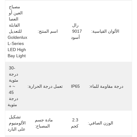
مصباح 
العين أو 
العصا 
رال 
القابلة 
الألوان القياسية:
9017 
اسم المنتج:
للتعديل 
أسود
Goldenlux 
L-Series 
LED High 
Bay Light
-30 
درجة 
مئوية 
درجة مقاومة للماء:
IP65
تعمل درجة الحرارة:
~ + 
45 
درجة 
مئوية
تشكيل 
2.3 
مادة جسم
الوزن الصافي:
الألومنيوم 
كجم
المصباح:
على البارد