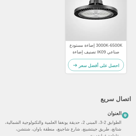
3000K-6500K إضاءة مستودع
صناعي IK09 تصنيف إضاءة
LED عالية الخليج
احصل على أفضل سعر
اتصال سريع
العنوان
الطوابق 2-3، المبنى 2، حديقة يونغفا العلمية والتكنولوجية الشمالية،
شتانغ، طريق جينتشينغ، شارع شاجينغ، منطقة باوان، شنتشن،
مقاطعة غوانغدونغ