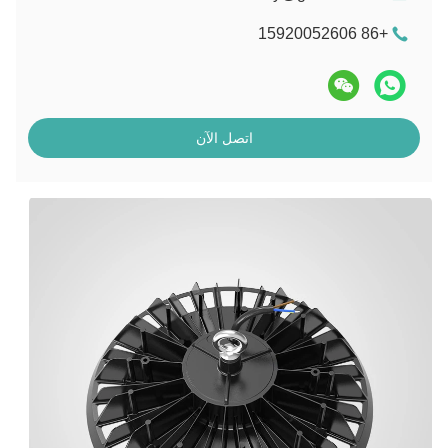
+86 15920052606
اتصل الآن