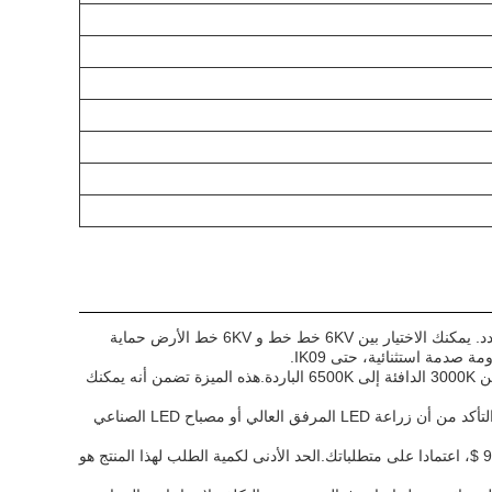
واحدة من أهم الميزات في سلسلة جيه مستطيل زاوية شعاع LED عالية الخليج هي خيارات حماية التمدد. يمكنك الاختيار بين 6KV خط خط و 6KV خط الأرض حماية
 صدمة استثنائية، حتى IK09.
سلسلة جيه مستطيلة زاوية شعاع LED High Bay تأتي في خيارات مختلفة لدرجة حرارة اللون، بدءا من 3000K الدافئة إلى 6500K الباردة.هذه الميزة تضمن أنه يمكنك
ميزة أخرى لهذا المصباح LED هي مدته، والتي مدعومة بضمان لمدة خمس سنوات.إذا كنت ترغب في التأكد من أن زراعة LED المرفق العالي أو مصباح LED الصناعي
سلسلة جيه مستطيلة الشعاع زاوية LED High Bay متوفر بسعر معقول، بدءا من 28 $ و يصل إلى 999 $، اعتمادا على متطلباتك.الحد الأدنى لكمية الطلب لهذا المنتج هو