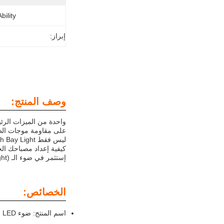
ility:
إبراز:
وصف المنتج:
على مقاومة موجات الطا
ليس فقط LED High Bay Light فعالة ودائمة ، بل هو أيضا سهل التثبيت. ببساطة زيارة موقعنا على الانترنت
كيفية إعداد مصباحك الج
إستثمر في ضوء الـ (LED High Bay Light) للحصول على إضاءة موثوقة وفعالة في ورشة العمل أو البيئة الزراعيةهذا المنتج بالتأكيد سيتجاوز توقعاتك.
الخصائص:
اسم المنتج: ضوء LED