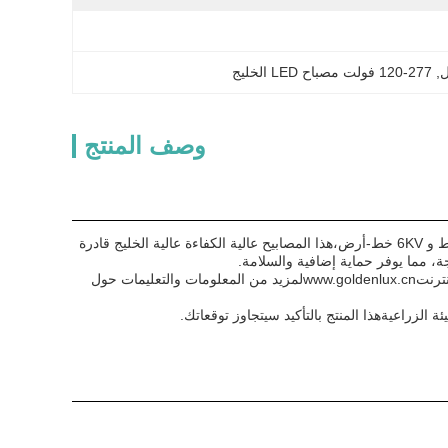
ل
, 
120-277 فولت مصباح LED الخليج
وصف المنتج
واحدة من الميزات الرئيسية للضوء LED High Bay هي خيارات حماية الطفرة. مع خيارات 6KV خط-خط و 6KV خط-أرض،هذا المصابيح عالية الكفاءة عالية الخليج قادرة
، مما يوفر حماية إضافية والسلامة.
www.goldenlux.cn
لمزيد من المعلومات والتعليمات حول