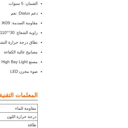
الضمان: 5 سنوات
دعم Dialux: نعم
مقاومة الصدمة: IK09
زاوية الشعاع: 30°x70°/ 60°x90°/ 40°x110°
نطاق درجة حرارة التشغيل: -30°C إ
مصابيح عالية الكفاءة
مصنع LED High Bay Light
ضوء مخزن LED
المعلمات التقنية
مقاومة للماء
درجة حرارة اللون
طاقة