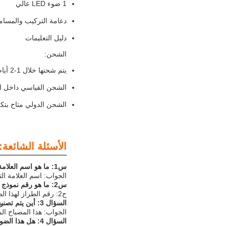
1 ضوء LED عالي
دعامة التركيب والمسام
دليل التعليمات
الشحن:
يتم شحنها خلال 1-2 أيام عمل
الشحن القياسي داخل ال
الشحن الدولي متاح بتكل
الأسئلة الشائعة:
س1: ما هو اسم العلامة التجارية لهذا المصباح؟
الجواب: اسم العلامة التجارية لهذا الضوء t
س2: ما هو رقم نموذج هذا المصباح؟
ج2: رقم الطراز لهذا الضوء LED High Bay هو J-Series Rectangular Beam Angle.
السؤال 3: أين يتم تصنيع ضوء الخليج العالي؟
الجواب: هذا المصباح ال
السؤال 4: هل هذا الضوء ذو الممرات العالية لديه أي شهادات؟