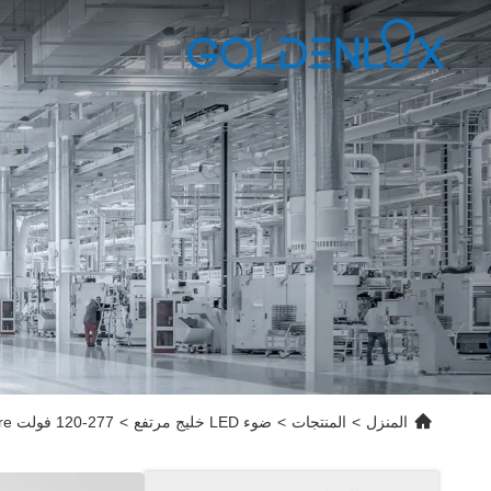
المنزل
>
المنتجات
>
ضوء LED خليج مرتفع
>
120-277 فولت LED High Bay Fixture مع 3000-6500K درجات حرارة لون قابلة للتعديل