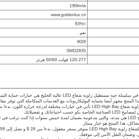
190lm/w
www.goldenlux.cn
>93%
نعم..
IK09
SMD2835
120-277 فولت 50/60 هرتز
 المنتج مجهز أيضا بحماية البوليكاربونات مع العدسات المتكاملة التي توفر مقاومة
 حسب احتياجاتك و تفضيلاتك
كل، هذا المنتج هو خيار ممتاز.
، وضمان النقل الآمن إلى موقعك.