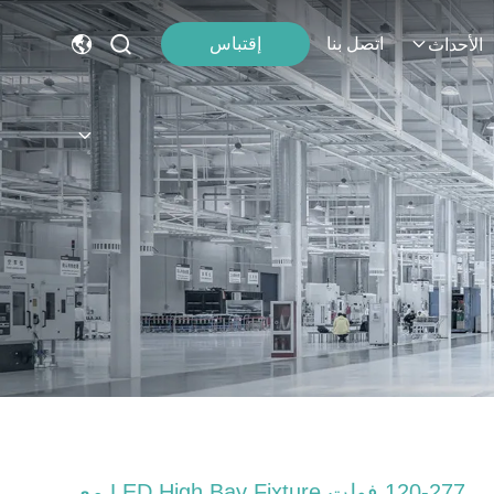
اتصل بنا
إقتباس
الأحداث
120-277 فولت LED High Bay Fixture مع