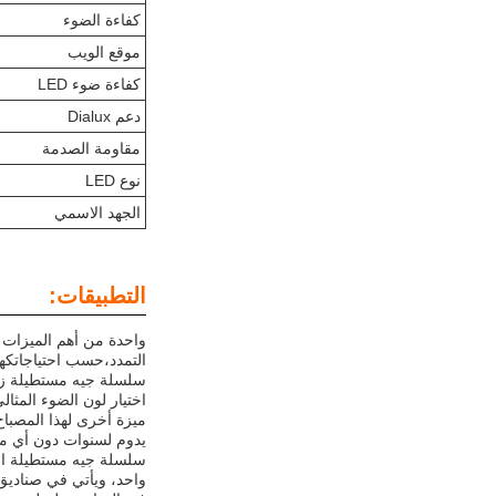
كفاءة الضوء
موقع الويب
كفاءة ضوء LED
دعم Dialux
مقاومة الصدمة
نوع LED
الجهد الاسمي
التطبيقات:
التمدد،حسب احتياجاتكهذا
اختيار لون الضوء المثالي لمصابيح LED الصناعية الخاصة بكو
يدوم لسنوات دون أي مشا
واحد، ويأتي في صناديق