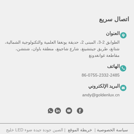
اتصال سريع
العنوان
الطوابق 2-3، المبنى 2، حديقة يونغفا العلمية والتكنولوجية الشمالية،
شتانغ، طريق جينتشينغ، شارع شاجينغ، منطقة باوان، شنتشن،
مقاطعة غوانغدونغ
الهاتف
86-0755-2332-2485
البريد الإلكتروني
andy@goldenlux.cn
سياسة الخصوصية
|
خريطة الموقع
| الصين جودة جيدة ضوء LED خليج