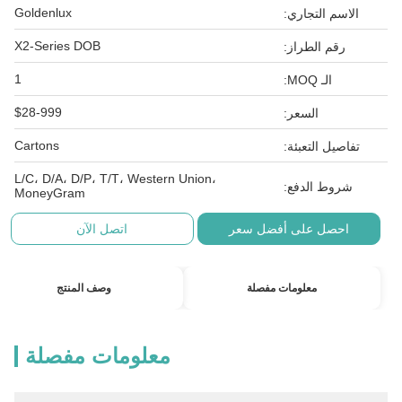
Goldenlux
الاسم التجاري:
X2-Series DOB
رقم الطراز:
1
الـ MOQ:
$28-999
السعر:
Cartons
تفاصيل التعبئة:
L/C، D/A، D/P، T/T، Western Union،
شروط الدفع:
MoneyGram
احصل على أفضل سعر
اتصل الآن
معلومات مفصلة
وصف المنتج
معلومات مفصلة