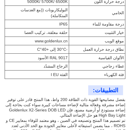
درجة حرارة اللون
5000K/ 5700K/ 6500K
البوليكاربونات ((مع العدسات
الحامي
المتكاملة)
درجة مقاومة للماء
IP65
خيار التثبيت
حلقة معلقة، تركيب العصا
موقع الويب
www.goldenlux.cn
نطاق درجة حرارة العمل
-30°C إلى +40°C
الألوان القياسية
RAL 9017 الأسود
غطاء زجاجي
الزجاج المشدّد
فئة الكهرباء
الفئة I EU
التطبيقات:
بفضل مصابيحها القوية ذات الطاقة 200 واط، هذا المنتج قادر على توفير
إضاءة مشرقة وفعالة مثالية لإضاءة مساحات كبيرة.سواء كنت بحاجة إلى
إضاءة مستودع أو أرضية مصنع، فإن Goldenlux X2-Series DOB LED
High Bay Light هو حل الإضاءة المثالي.
تم تصميم هذا المنتج وتصنيعه في الصين ، وهو معتمد للوفاء بمعايير CE و
ROHS ، مما يضمن استيفائه لأعلى معايير الجودة.مع الحد الأدنى لعدد