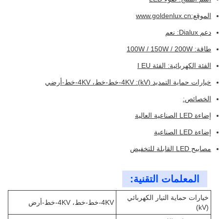
الموقع:
www.goldenlux.cn
دعم Dialux: نعم
طاقة: 100W / 150W / 200W
الفئة الكهربائية: الفئة I EU
خيارات حماية التمديد (kV): 4KV-خط-خط، 4KV-خط-أرضي
الخصائص:
إضاءة LED الصناعية العالية
إضاءة LED الصناعية
مصابيح LED القابلة للتخفيض
المعلمات التقنية:
خيارات حماية التيار الكهربائي
4KV-خط-خط، 4KV-خط-أرض
(kV)