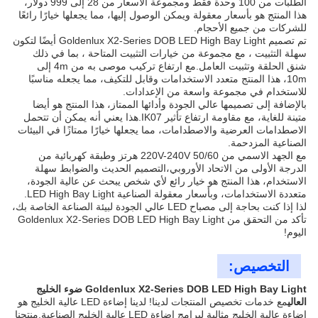
الطلبات من 100 وحدة فقط ومجموعة الأسعار من 28 إلى 999 دولار،
هذا المنتج هو بأسعار معقولة ويمكن الوصول إليها، مما يجعلها خيارًا رائعًا
للشركات من جميع الأحجام.
تم تصميم Goldenlux X2-Series DOB LED High Bay Light أيضًا لتكون
سهلة التثبيت ، مع مجموعة من خيارات التثبيت المتاحة ، بما في ذلك
شنق الحلقة وتثبيت العامل.مع ارتفاع تركيب موصى به من 4m إلى
10m، هذا المنتج متعدد الاستخدامات وقابل للتكيف، مما يجعله مناسبًا
للاستخدام في مجموعة واسعة من الإعدادات.
بالإضافة إلى تصميمها عالي الجودة وأدائها الممتاز، هذا المنتج هو أيضا
متينة للغاية، مع مقاومة ارتفاع تأثير IK07.هذا يعني أنه يمكن أن تتحمل
الاصطدامات العرضية والاصطدامات، مما يجعلها خيارًا ممتازًا في البيئات
الصناعية المزدحمة.
مع الجهد الاسمي من 220V-240V 50/60 هرتز وطبقة كهربائية من
الدرجة الأولى من الاتحاد الأوروبي،التصميم الحديث والضوابط سهلة
الاستخدام، هذا المنتج هو خيار رائع لأي شخص يبحث عن عالية الجودة،
متعددة الاستخدامات، وبأسعار معقولة الصناعية LED High Bay Light.
لذا إذا كنت بحاجة إلى مصباح LED عالي الجودة لبيئة الصناعة الخاصة بك،
تأكد من التحقق من Goldenlux X2-Series DOB LED High Bay Light
اليوم!
التخصيص:
Goldenlux X2-Series DOB LED High Bay Light ضوء الخليج
العالي
مع خدمات تخصيص المنتجات لدينا! لدينا إضاءة LED عالية الخليج هو
إضاءة عالية الخليج مثالية لبرامج إضاءة LED عالية الخليج الصناعية.منتجنا