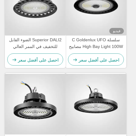
فيديو
سلسلة C Goldenlux UFO
Superior DALI2 الضوء القابل
High Bay Light 100W مصابيح
للتخفيف في الممر العالي
LED الصناعية
للمخزن
احصل على أفضل سعر
احصل على أفضل سعر