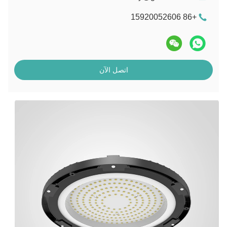
+86 15920052606
اتصل الآن