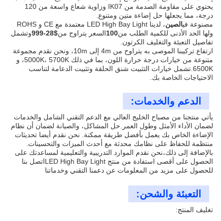
يحتوي على مقاومة الصدمة من IK07 وزاوية شعاع واسعة من 120
درجة، مما يجعلها حل إضاءة متين ومتنوع.
مصنوعة في
الصين
، لدينا LED High Bay Light معتمدة مع CE و ROHS
ولها الحد الأدنى للكمية الطلب من
100
السعر يتراوح من
$28-999
وتشمل
تفاصيل التعبئة والتغليف الكرتون.
ارتفاع تركيبنا الموصى به يتراوح من 4m إلى 10m، ونحن نقدم مجموعة
متنوعة من خيارات درجة حرارة اللون، بما في ذلك 5000K، 5700K، و
6500K.تشمل خيارات التثبيت شنق الحلقة وتثبيت الدعامة لتناسب
الاحتياجات الخاصة بك.
الدعم والخدمات:
يأتي منتجنا من مصباح الخليج العالي مع الدعم التقني الشامل والخدمات
لضمان الأداء الأمثل وطول العمر.حل المشاكل، والصيانة لضمان أن نظام
الإضاءة الخاص بك يعمل بأفضل طريقة ممكنة. نحن نقدم أيضا تحديثات
منتظمة للحفاظ على نظامك محدثة مع أحدث الميزات والتحسينات.
بالإضافة إلى ذلك،نحن نقدم الموارد التدريبية والتعليمية لمساعدتك على
الحصول على أقصى استفادة من منتج LED High Bay Lightاتصل بنا
للحصول على مزيد من المعلومات عن دعمنا التقني وخدماتنا
التعبئة والشحن:
تغليف المنتج: