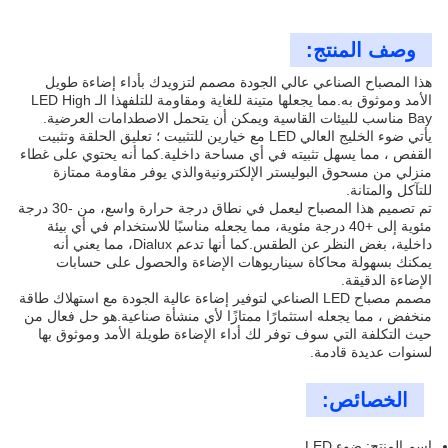
وصف المنتج:
هذا المصباح الصناعي عالي الجودة مصمم لتزويدك بأداء إضاءة طويل
الأمد وموثوق به.مما يجعلها متينة للغاية ومقاومة للتلفهذا الـ LED High
Bay مناسب للبيئات القاسية ويمكن أن يتحمل الاصطدامات العرضية.
يأتي ضوء الخليج العالي LED مع خيارين للتثبيت ؛ تعليق الحلقة وتثبيت
القفص ، مما يسهل تثبيته في أي مساحة داخلية.كما أنه يحتوي على غطاء
منزلي من مسحوق البوليستر الإلكترونيةوالذي يوفر مقاومة ممتازة
للتآكل والمتانة.
تم تصميم هذا المصباح ليعمل في نطاق درجة حرارة واسع، من -30 درجة
مئوية إلى +40 درجة مئوية، مما يجعله مناسبًا للاستخدام في أي بيئة
داخلية، بغض النظر عن الطقس.كما أنها تدعم Dialux، مما يعني أنه
يمكنك بسهولة محاكاة سيناريوهات الإضاءة والحصول على حسابات
الإضاءة الدقيقة.
مصمم مصباح LED الصناعي لتوفير إضاءة عالية الجودة مع استهلاك طاقة
منخفض ، مما يجعله استثمارًا ممتازًا لأي منشأة صناعية.هو حل فعال من
حيث التكلفة التي سوف توفر لك أداء الإضاءة طويلة الأمد وموثوق بها
لسنوات عديدة قادمة.
الخصائص:
اسم المنتج: ضوء LED