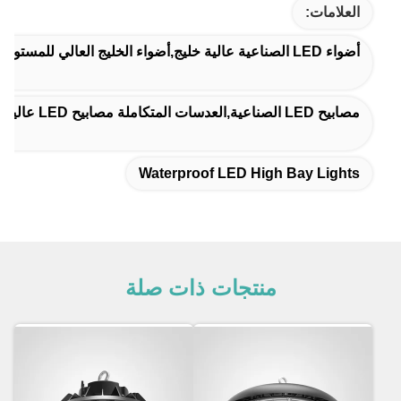
العلامات:
أضواء LED الصناعية عالية خليج,أضواء الخليج العالي للمستودع,مضادات المياه مصابيح LED عالية الخليج
مصابيح LED الصناعية,العدسات المتكاملة مصابيح LED عالية,5000 كيلو ليد مصابيح عالية الخليج
Waterproof LED High Bay Lights
منتجات ذات صلة