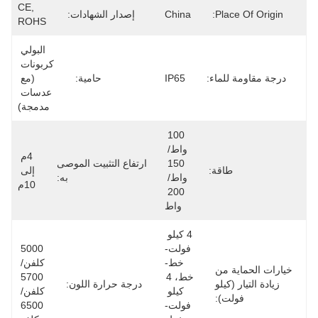
CE, 
Place Of Origin:
China
إصدار الشهادات:
ROHS
البولي 
كربونات 
درجة مقاومة للماء:
IP65
حامية:
(مع 
عدسات 
مدمجة)
100 
واط/ 
4م 
150 
ارتفاع التثبيت الموصى
طاقة:
إلى 
واط/ 
به:
10م
200 
واط
4 كيلو 
فولت-
5000 
خط-
كلفن/ 
خيارات الحماية من
خط، 4 
5700 
زيادة التيار (كيلو
درجة حرارة اللون:
كيلو 
كلفن/ 
فولت):
فولت-
6500 