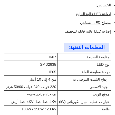
الخصائص:
إضاءة LED عالية الخليج
مصباح LED الصناعي
إضاءة LED عالية قابلة للتخفيف
المعلمات التقنية:
مقاومة الصدمة
IK07
نوع LED
SMD2835
درجة مقاومة للماء
IP65
ارتفاع التثبيت الموصى به
من 4 إلى 10 أمتار
الجهد الاسمي
220 فولت-240 فولت 50/60 هرتز
موقع الويب
www.goldenlux.cn
خيارات حماية التيار الكهربائي (kV)
4KV-خط-خط، 4KV-خط-أرض
طاقة
100W / 150W / 200W