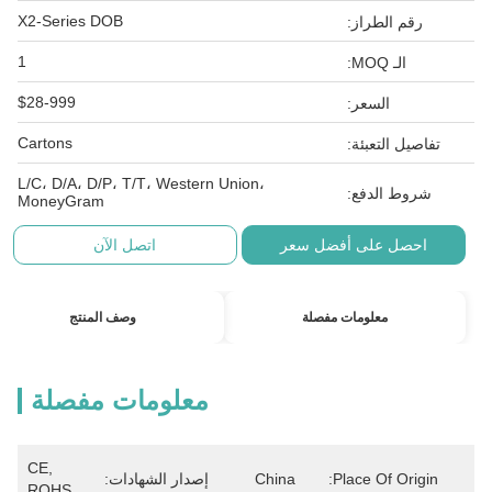
X2-Series DOB
رقم الطراز:
1
الـ MOQ:
$28-999
السعر:
Cartons
تفاصيل التعبئة:
L/C، D/A، D/P، T/T، Western Union،
شروط الدفع:
MoneyGram
احصل على أفضل سعر
اتصل الآن
معلومات مفصلة
وصف المنتج
معلومات مفصلة
CE, 
Place Of Origin:
China
إصدار الشهادات:
ROHS