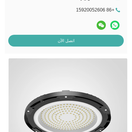
+86 15920052606
اتصل الآن