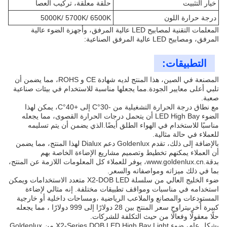
خيار التثبيت
حلقة معلقة، تركيب العصا
درجة حرارة اللون
5000K/ 5700K/ 6500K
المعلمات التقنية لمصابيح LED عالية المرفق، وأجهزة الضوء عالية
المرفق، ومصابيح LED عالية المرفق الصناعية:
التطبيقات:
المصنعة في الصين، هذا المنتج لديه شهادة CE و ROHS، مما يضمن أن
تلبي أعلى معايير الجودة.مما يجعلها مناسبة للاستخدام في بيئات صناعية
صعبة.
مع نطاق درجة الحرارة التشغيلية من -30°C إلى +40°C، يمكن لهذا
الضوء LED High Bay أن يتحمل درجات الحرارة القصوى، مما يجعله
مناسبًا للاستخدام في الهواء الطلق أيضًا.الذي يضمن أن يتم تسليمه
للعملاء في حالة مثالية.
بالإضافة إلى ذلك، تقدم Goldenlux دعم Dialux لهذا المنتج، مما يضمن
أن العملاء يمكنهم تخطيط وتصميم مشاريع الإضاءة الخاصة بهم
بدقة.
www.goldenlux.cn
، يوفر للعملاء كل المعلومات اللازمة عن المنتج،
بما في ذلك ميزاته ومواصفاته والسعر.
ضوء الخليج العالي من سلسلة X2-DOB LED متعدد الاستخدامات ويمكن
استخدامه في مناسبات ومواقف تطبيقات مختلفة. إنه مثالي لإضاءة
المستودعات والمصانع والملاعب الرياضية ،ومساحات داخلية أو خارجية
كبيرة أخرىيتراوح سعر المنتج بين 28 دولارًا إلى 999 دولارًا ، مما يجعله
حلًا معقولًا وفعالًا من حيث التكلفة للشركات.
بشكل عام، ضوء X2-Series DOB LED High Bay Light من Goldenlux