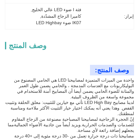
فئة I ضوء LED عالي الخليج
, 
إبراز:
كاميرا الزجاج المشدّدة
, 
IK07 ضوء LED Highbay
وصف المنتج
وصف المنتج:
واحدة من الميزات المتميزة لمصابيحنا LED هي الحامي المصنوع من
البوليكاربونات مع العدسات المدمجة ، والحامي يضمن طول العمر
والمتانة للضوء.الحامي يضمن أيضا أن المصابيح آمنة للاستخدام في
مجموعة واسعة من الظروف البيئية.
لدينا مصابيح LED High Bay تأتي مع خيارين للتثبيت: معلق الحلقة وتثبيت
القفص. وهذا يعني أنه يمكنك اختيار خيار التثبيت الأكثر ملاءمة ومناسبة
لمنطقتك.
إنّ الحجرة الزجاجية لمصابيحنا المصباحية مصنوعة من الزجاج المقاوم
للصدمات والصدمات الحرارية.ويزيد أيضاً من جاذبية الأضواء الجماليةمما
يجعلهم إضافة رائعة لأي مساحة.
مصابيحنا ذات درجة حرارة تعمل من -30 درجة مئوية إلى +40 درجة