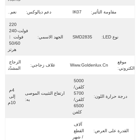
مقاومة التأثير:
IK07
دعم ديالوكس:
نعم..
220 
فولت-240 
نوع LED:
SMD2835
الجهد الاسمي:
فولت ︱
50/60 
هرتز
موقع
الزجاج 
Www.goldenlux.cn
غلاف زجاجي:
الكتروني:
المشدّد
5000 
كلفن/ 
4م 
5700 
ارتفاع التثبيت الموصى
درجة حرارة اللون:
إلى 
كلفن/ 
به:
10م
6500 
كلفن
آلاف 
القدرة على العرض:
القطع 
/ شهر