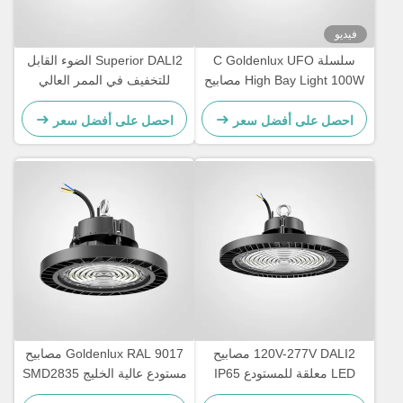
فيديو
سلسلة C Goldenlux UFO
Superior DALI2 الضوء القابل
High Bay Light 100W مصابيح
للتخفيف في الممر العالي
LED الصناعية
للمخزن
احصل على أفضل سعر
احصل على أفضل سعر
120V-277V DALI2 مصابيح
Goldenlux RAL 9017 مصابيح
LED معلقة للمستودع IP65
مستودع عالية الخليج SMD2835
مقاومة للماء
مصابيح الصناعية عالية الخليج