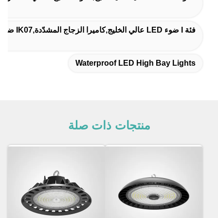
فئة I ضوء LED عالي الخليج,كاميرا الزجاج المشدّدة,IK07 ضوء LED Highbay
Waterproof LED High Bay Lights
منتجات ذات صلة