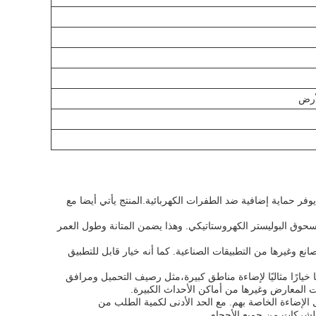
 High Bay LED بخيارات حماية الطفرة من 6KV-Line-Line و 6KV-Line-Earth ، مما يوفر حماية إضافية ضد الطفرات الكهربائية.المنتج يأتي أيضا مع
 النهائي للمحفظة من مسحوق البوليستر الكهروستاتيكي. وهذا يضمن المتانة وطول العمر
المستودعات والمصانع وغيرها من التطبيقات الصناعية. كما أنه خيار قابل للتطبيق
لسقوف العالية، تصل إلى ارتفاعات تصل إلى 50 قدمًا. وهذا يجعلها خيارًا مثاليًا لإضاءة مناطق كبيرة،مثل رصيف التحميل ومرافق
لخيارات لتخصيص حلول الإضاءة الخاصة بهم. مع الحد الأدنى لكمية الطلب من