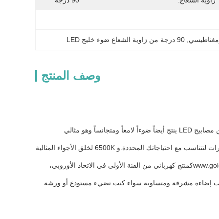
زاوية الشعاع:
90 درجة
ومغناطيسي
, 
90 درجة من زاوية الشعاع ضوء خليج LED
وصف المنتج
نوع LED المستخدم في هذا المنتج هو SMD2835، والمعروف بكفاءته العالية وطول عمرها.هذا النوع من مصابيح LED ينتج أيضاً ضوءاً لامعاً ومتجانساً وهو مثالي
درجة حرارة اللون هي اعتبار مهم عند اختيار الضوء ، ويأتي ضوء LED High Bay في مجموعة من الخيارات لتتناسب مع احتياجاتك المحددة.و 6500K لخلق الأجواء المثالية
www.gol
كمنتج كهربائي من الفئة الأولى في الاتحاد الأوروبي،
ات وقوي لأي مساحة تتطلب إضاءة مشرقة ومتساوية سواء كنت تضيء مستودع أو ورشة