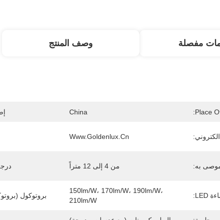
مات مفصلة
وصف المنتج
Place Of
China
إص
لكتروني:
Www.goldenlux.cn
لموصى به:
من 4 إلى 12 متراً
درجة
150lm/W، 170lm/W، 190lm/W، 
 LED:
بروتوكول (بروتوك
210lm/W