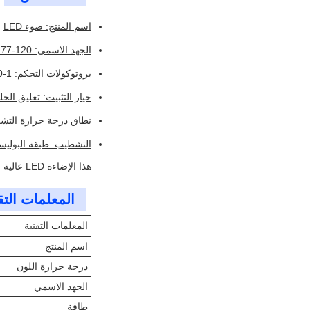
اسم المنتج: ضوء LED
الجهد الاسمي: 120-277 فولت 50/60 هرتز
بروتوكولات التحكم: 1-10 فولت، DALI2 ((اختياري)
خيار التثبيت: تعليق الح
نطاق درجة حرارة التشغيل: -30°C إ
التشطيب: طبقة البوليستر
هذا الإضاءة LED عالية الخليج مثالية للاستخدام كضوء مخزن LED أو ضوء LED الصناعي.
المعلمات التق
المعلمات التقنية
اسم المنتج
درجة حرارة اللون
الجهد الاسمي
طاقة