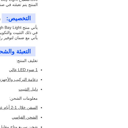
المنتج يتم تعبئته في ص
التخصيص:
n
يأتي مع ضمان لتوفير راحة ا
التعبئة والشح
تغليف المنتج:
1 ضوء LED عالي
دعامة التركيب والأجهزة
دليل التثبيت
معلومات الشحن:
السفن خلال 1-2 أيام عمل
الشحن القياسي
شحن سريع متاح مقابل