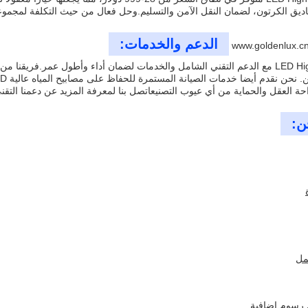
ناديق الكرتون، لضمان النقل الآمن والتسليم.وحل فعال من حيث التكلفة لمجمو
الدعم والخدمات:
www.goldenlux.c
يأتي منتج LED High Bay Light مع الدعم التقني الشامل والخدمات لضمان أداء وأطول عم
لعقل والحماية من أي عيوب التصنيعاتصل بنا لمعرفة المزيد عن دعمنا التقني وخدماتنا لمنتج t
ن:
 رسوم إضافية