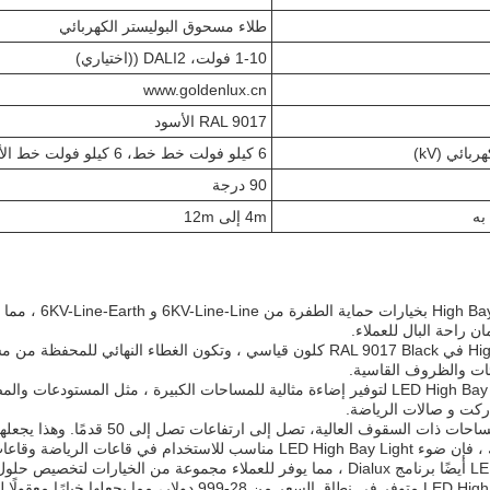
طلاء مسحوق البوليستر الكهربائي
1-10 فولت، DALI2 ((اختياري)
www.goldenlux.cn
RAL 9017 الأسود
بائي (kV)
6 كيلو فولت خط خط، 6 كيلو فولت خط الأرض
90 درجة
به
4m إلى 12m
يتم تجهيز مصباح
يتوفر ضوء High Bay LED في RAL 9017 Black كلون قياسي ، وتكون الغطاء
يئات والظروف القاسية.
تم تصميم مصباح LED High Bay Light لتوفير إضاءة مثالية للمساحات الكبيرة ، مثل 
اركت و صالات الرياضة.
المنتج مثالي لإضاءة المساحات ذات ا
قاعات المعارض وغيرها من أماكن الأحداث الكبيرة.
يدعم ضوء LED High Bay أيضًا برنامج Dialux ، مما يوفر للعملاء مجموعة من ا