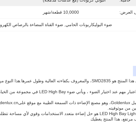
حامية:
البولي كربونات (مع عدسات مدمجة)
ى العرض:
10,0000 قطعة/شهر
ضوء البوليكاربونات الحامي
, 
ضوء القناة المضاءة بالرصاص الكهر
ع موقع على
denlux.cn
ن من موثوقيته.
بصفة عامة، مصباح الـ LED High Bay Light هو حل إضاءة متعدد الاستخدام
رتفع، هذا المنتج يغطيك