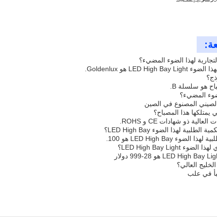
عة:
لتجارية لهذا الضوء المضيء؟
LED Hi هو Goldenlux.
ذج؟
اح هو سلسلة B.
ضوء المضيء؟
الصيني المصنوع في الصين
 يمتلكها هذا المصباح؟
الية ذو شهادات CE و ROHS.
لطلبية لهذا الضوء LED High Bay؟
ضوء LED High Bay هو 100.
LED High Bay Light؟
لخليج العالي؟
بأ في علب