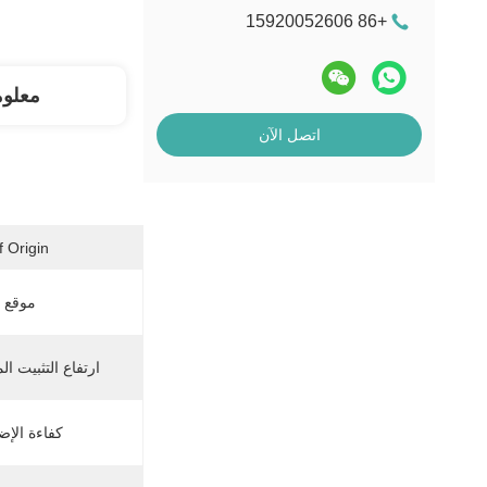
+86 15920052606
معلو
اتصل الآن
 Origin:
موقع ا
ارتفاع التثبيت ا
كفاءة الإضاءة