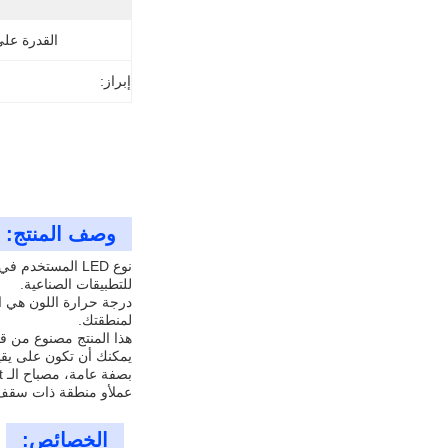
القدرة عل
إبراز:
وصف المنتج:
للتطبيقات الصناعية.
لمنطقتك.
هذا المنتج مصنوع من قبل Goldenlux، وهو مصنع الإضاءة ذات السمعة الطيبة م
يمكنك أن تكون على يقي
عملأو منطقة ذات سقف م
الخصائص: