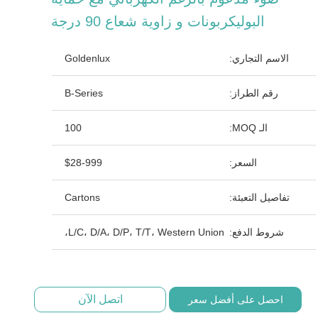
البوليكربونات و زاوية شعاع 90 درجة
الاسم التجاري:
Goldenlux
رقم الطراز:
B-Series
الـ MOQ:
100
السعر:
$28-999
تفاصيل التعبئة:
Cartons
شروط الدفع:
L/C، D/A، D/P، T/T، Western Union،
اتصل الآن
احصل على أفضل سعر