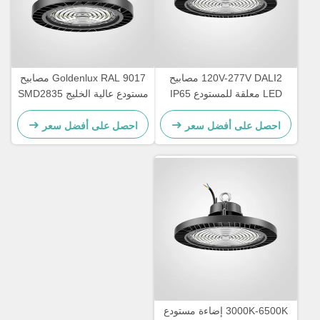
120V-277V DALI2 مصابيح
Goldenlux RAL 9017 مصابيح
LED معلقة للمستودع IP65
مستودع عالية الخليج SMD2835
مقاومة للماء
مصابيح الصناعية عالية الخليج
احصل على أفضل سعر
احصل على أفضل سعر
3000K-6500K إضاءة مستودع