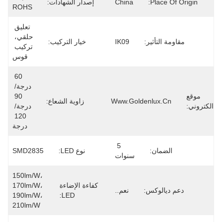
Place Of Origin:
China
إصدار الشهادات:
ROHS
تعليق 
حلقي، 
مقاومة التأثير:
IK09
خيار التركيب:
تركيب 
قوس
60 
درجة/ 
موقع
90 
Www.goldenlux.cn
زاوية الشعاع:
الكتروني:
درجة/ 
120 
درجة
5 
الضمان:
نوع LED:
SMD2835
سنوات
150lm/W، 
كفاءة الإضاءة
170lm/W، 
دعم ديالوكس:
نعم..
190lm/W، 
LED:
210lm/W