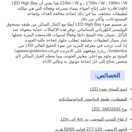
170lm / W ، 190lm / W ، و 210lm / W.هذا يعني أن LED High Bay
Light قادرة على إنتاج أضواء بيضاء مشرقة وفعالة التي هي مثالية
لتطبيقات مختلفة، بما في ذلك إضاءة معالجة الغذاء، وإضاءة
المستودعات، وأكثر من ذلك.
تم تصميم ضوء LED High Bay أيضًا مع إكمال السكن من طبقة مسحوق
البوليستر الكهربائي الستاتيكي. توفر هذه الإكمالات حماية متفوقة ضد
التآكل ،ضمان بقاء المنتج دائمًا وفعالًا لسنوات قادمةهذه الميزة تجعلها
خيار ممتاز لتطبيقات مختلفة تتطلب حلول إضاءة عالية الجودة.
إذا كنت ترغب في معرفة المزيد عن ضوء الخليج العالي LED من
Goldenlux، زيارة موقعهم على الانترنت في
www.goldenlux.cn
هذا
المنتج تم بناؤه مع أعلى معايير الجودة، مما يجعله الخيار المثالي لأي
شخص يحتاج إلى حل إضاءة موثوق به وعالي الأداء.
الخصائص:
اسم المنتج: ضوء LED
التشطيب: طبقة البوليستر البوليوستاتيكية
نوع LED: SMD2835
ارتفاع التثبيت الموصى به: 4m إلى 12m
الجهد الاسمي: 120-277 فولت 50/60 هرتز