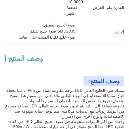
10,0000 
القدرة على العرض:
قطعة/
شهر
ضوء الخليج المعلق
, 
إبراز:
SMD2835 ضوء خليج LED
, 
ضوء خليج LED المثبت على العامل
وصف المنتج
وصف المنتج:
يمتلك ضوء الخليج العالي LED درجة مقاومة للماء من IP65 ، مما يجعله
خيارًا مثاليًا للاستخدام في الهواء الطلق والداخلي. تم تصميم هذا المنتج
ليتحمل ظروف الطقس القاسية ،لضمان استمرارها لسنوات
قادمةبالإضافة إلى ذلك، يتم تجهيز ضوء الخليج العالي LED بمدافع مصنوع
من البوليكاربونات مع عدسات متكاملة، مما يوفر حماية متفوقة ضد
الاصطدامات وأنواع أخرى من الأضرار.
واحدة من أكثر الميزات ملحوظة في ضوء الخليج العالي LED هي كفاءة
الضوء LED. هذا المنتج متوفر في أربعة خيارات مختلفة: 150lm / W ،