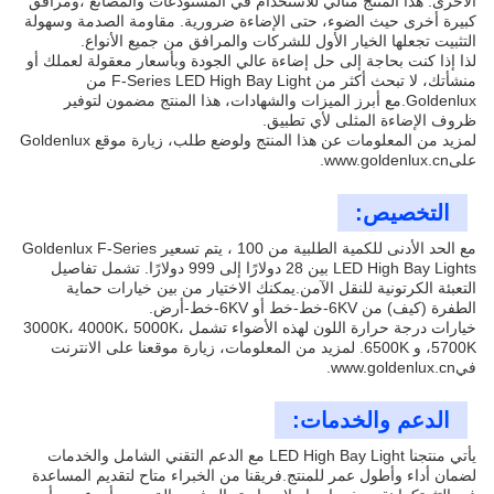
الأخرى. هذا المنتج مثالي للاستخدام في المستودعات والمصانع ،ومرافق
كبيرة أخرى حيث الضوء، حتى الإضاءة ضرورية. مقاومة الصدمة وسهولة
التثبيت تجعلها الخيار الأول للشركات والمرافق من جميع الأنواع.
لذا إذا كنت بحاجة إلى حل إضاءة عالي الجودة وبأسعار معقولة لعملك أو
منشأتك، لا تبحث أكثر من F-Series LED High Bay Light من
Goldenlux.مع أبرز الميزات والشهادات، هذا المنتج مضمون لتوفير
ظروف الإضاءة المثلى لأي تطبيق.
لمزيد من المعلومات عن هذا المنتج ولوضع طلب، زيارة موقع Goldenlux
على
www.goldenlux.cn
.
التخصيص:
مع الحد الأدنى للكمية الطلبية من 100 ، يتم تسعير Goldenlux F-Series
LED High Bay Lights بين 28 دولارًا إلى 999 دولارًا. تشمل تفاصيل
التعبئة الكرتونية للنقل الآمن.يمكنك الاختيار من بين خيارات حماية
الطفرة (كيف) من 6KV-خط-خط أو 6KV-خط-أرض.
خيارات درجة حرارة اللون لهذه الأضواء تشمل 3000K، 4000K، 5000K،
5700K، و 6500K. لمزيد من المعلومات، زيارة موقعنا على الانترنت
في
www.goldenlux.cn
.
الدعم والخدمات:
يأتي منتجنا LED High Bay Light مع الدعم التقني الشامل والخدمات
لضمان أداء وأطول عمر للمنتج.فريقنا من الخبراء متاح لتقديم المساعدة