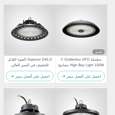
فيديو
سلسلة C Goldenlux UFO
Superior DALI2 الضوء القابل
High Bay Light 100W مصابيح
للتخفيف في الممر العالي
LED الصناعية
للمخزن
احصل على أفضل سعر
احصل على أفضل سعر