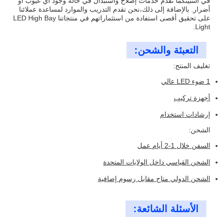
في التثبيتكما نقدم خدمات إصلاح واستبدال في حالة وجود أي عيوب أو
أضرار. بالإضافة إلى ذلك،نحن نقدم التدريب والموارد لمساعدة عملائنا
على تحقيق أقصى استفادة من استثماراتهم في منتجاتنا LED High Bay
Light.
التعبئة والشحن:
تغليف المنتج:
1 ضوء LED عالي
أجهزة تركيب
إرشادات استخدام
الشحن:
السفن خلال 1-2 أيام عمل
الشحن القياسي داخل الولايات المتحدة
الشحن الدولي متاح مقابل رسوم إضافية
الأسئلة الشائعة: