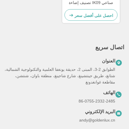
صناعي IK09 تصنيف إضاءة
LED عالية الخليج
احصل على أفضل سعر
اتصال سريع
العنوان
الطوابق 2-3، المبنى 2، حديقة يونغفا العلمية والتكنولوجية الشمالية،
شتانغ، طريق جينتشينغ، شارع شاجينغ، منطقة باوان، شنتشن،
مقاطعة غوانغدونغ
الهاتف
86-0755-2332-2485
البريد الإلكتروني
andy@goldenlux.cn