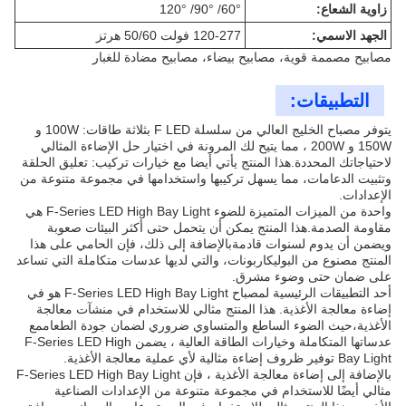
زاوية الشعاع:
60°/ 90°/ 120°
الجهد الاسمي:
120-277 فولت 50/60 هرتز
مصابيح مصممة قوية، مصابيح بيضاء، مصابيح مضادة للغبار
التطبيقات:
يتوفر مصباح الخليج العالي من سلسلة F LED بثلاثة طاقات: 100W و
150W و 200W ، مما يتيح لك المرونة في اختيار حل الإضاءة المثالي
لاحتياجاتك المحددة.هذا المنتج يأتي أيضا مع خيارات تركيب: تعليق الحلقة
وتثبيت الدعامات، مما يسهل تركيبها واستخدامها في مجموعة متنوعة من
الإعدادات.
واحدة من الميزات المتميزة للضوء F-Series LED High Bay Light هي
مقاومة الصدمة.هذا المنتج يمكن أن يتحمل حتى أكثر البيئات صعوبة
ويضمن أن يدوم لسنوات قادمةبالإضافة إلى ذلك، فإن الحامي على هذا
المنتج مصنوع من البوليكاربونات، والتي لديها عدسات متكاملة التي تساعد
على ضمان حتى وضوء مشرق.
أحد التطبيقات الرئيسية لمصباح F-Series LED High Bay Light هو في
إضاءة معالجة الأغذية. هذا المنتج مثالي للاستخدام في منشآت معالجة
الأغذية،حيث الضوء الساطع والمتساوي ضروري لضمان جودة الطعاممع
عدساتها المتكاملة وخيارات الطاقة العالية ، يضمن F-Series LED High
Bay Light توفير ظروف إضاءة مثالية لأي عملية معالجة الأغذية.
بالإضافة إلى إضاءة معالجة الأغذية ، فإن F-Series LED High Bay Light
مثالي أيضًا للاستخدام في مجموعة متنوعة من الإعدادات الصناعية