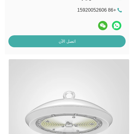
+86 15920052606
اتصل الآن