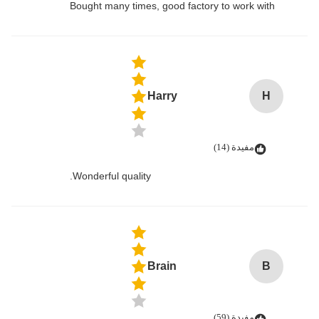
Bought many times, good factory to work with
Harry
H
مفيدة (14)
Wonderful quality.
Brain
B
مفيدة (59)