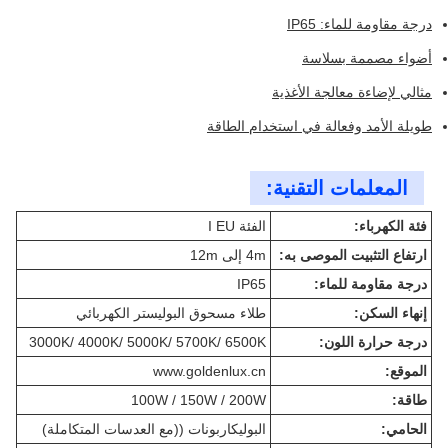
درجة مقاومة للماء: IP65
أضواء مصممة بسلاسة
مثالي لإضاءة معالجة الأغذية
طويلة الأمد وفعالة في استخدام الطاقة
المعلمات التقنية:
فئة الكهرباء:
الفئة I EU
ارتفاع التثبيت الموصى به:
4m إلى 12m
درجة مقاومة للماء:
IP65
إنهاء السكن:
طلاء مسحوق البوليستر الكهربائي
درجة حرارة اللون:
3000K/ 4000K/ 5000K/ 5700K/ 6500K
الموقع:
www.goldenlux.cn
طاقة:
100W / 150W / 200W
الحامي:
البوليكاربونات ((مع العدسات المتكاملة)