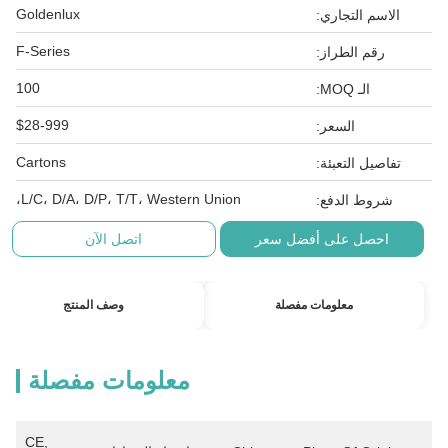
Goldenlux
الاسم التجاري:
F-Series
رقم الطراز:
100
الـ MOQ:
$28-999
السعر:
Cartons
تفاصيل التعبئة:
L/C، D/A، D/P، T/T، Western Union،
شروط الدفع:
احصل على أفضل سعر
اتصل الآن
معلومات مفصلة
وصف المنتج
معلومات مفصلة
CE, 