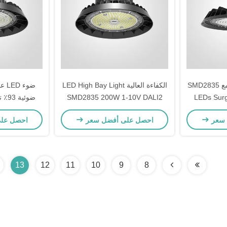
LED High Bay Light مع SMD2835
الكفاءة العالية LED High Bay Light
ضوء
LEDs Surg
SMD2835 200W 1-10V DALI2
ضوئي
ي المنازل
التحكم 60° 90° 120° زاوية الشعاع
زاوية ال
 سعر
احصل على أفضل سعر
احصل عل
13
12
11
10
9
8