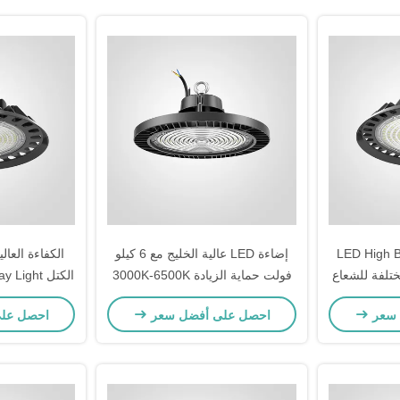
LED High Ba
إضاءة LED عالية الخليج مع 6 كيلو
فولت حماية الزيادة 3000K-6500K
لون Temp حلقة معلقة/قوس
مقا
 سعر
احصل على أفضل سعر
احصل عل