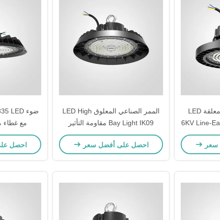
100W 1-10V حلقة معلقة LED
الممر الصناعي المعلوق LED High
High Bay Light مع 6KV Line-Earth
Bay Light IK09 مقاومة التأثير
مع غطاء م
Sur
150W 5700K عدسة البوليكاربونات
ال
 سعر
احصل على أفضل سعر
احصل عل