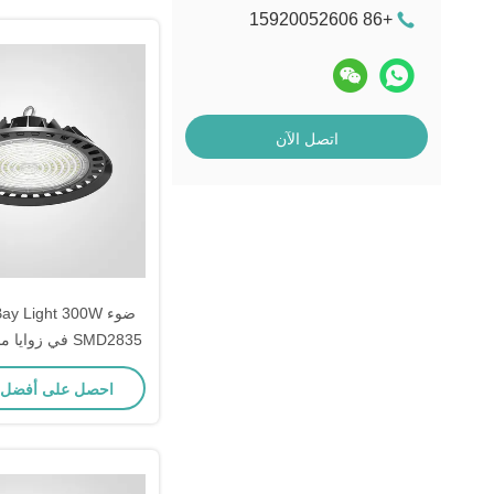
+86 15920052606
اتصل الآن
ضوء y Light 300W
SMD2835 في زوايا مختلفة للشعاع
احصل على أفضل