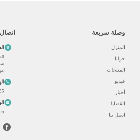
وصلة سريعة
اتصال
المنزل
ال
حولنا
شت
المنتجات
غوا
فيديو
ال
85
أخبار
الب
القضايا
cn
اتصل بنا