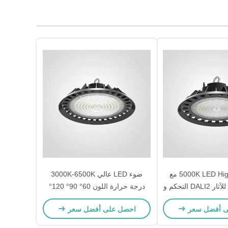
5000K LED High Bay Light مع
ضوء LED عالي 3000K-6500K
IK09 المقاومة للآثار DALI2 التحكم و
درجة حرارة اللون 60° 90° 120°
زاوية شعاع 6KV حماية الطفرة
ى أفضل سعر
احصل على أفضل سعر