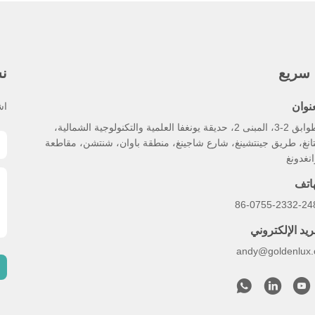
 سريع
نش
عنوان
اش
الطوابق 2-3، المبنى 2، حديقة يونغفا العلمية والتكنولوجية الشمالية،
انغ، طريق جينتشينغ، شارع شاجينغ، منطقة باوان، شنتشن، مقاطعة
نغدونغ
هاتف
86-0755-2332-24
ريد الإلكتروني
andy@goldenlux.