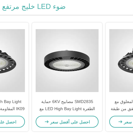
ضوء LED خليج مرتفع
لمعلوق مع
SMD2835 مصابيح 6KV حماية
SMD28 التحقق من طبقة
الطفرة LED High Bay Light مع
ستاتيكي في
RAL 9017 Black Finish
6KV حماية الطفرة
 سعر
احصل على أفضل سعر
احصل عل