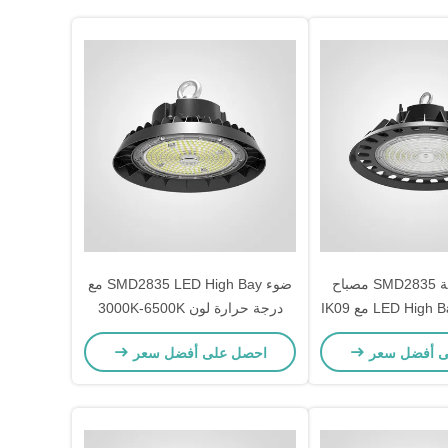
الكفاءة العالية SMD2835 مصباح
ضوء SMD2835 LED High Bay مع
الكتل LED High Bay Light مع IK09
درجة حرارة لون 3000K-6500K
ومة للآثار
ومقاومة تأثير IK09
ى أفضل سعر
احصل على أفضل سعر