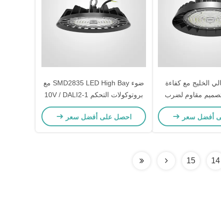
 LED عالي الخليج مع كفاءة
ضوء SMD2835 LED High Bay مع
ة 93٪ تصميم مقاوم لضرب
بروتوكولات التحكم 1-10V / DALI2
شعاع 120 °
ى أفضل سعر
احصل على أفضل سعر
15
14