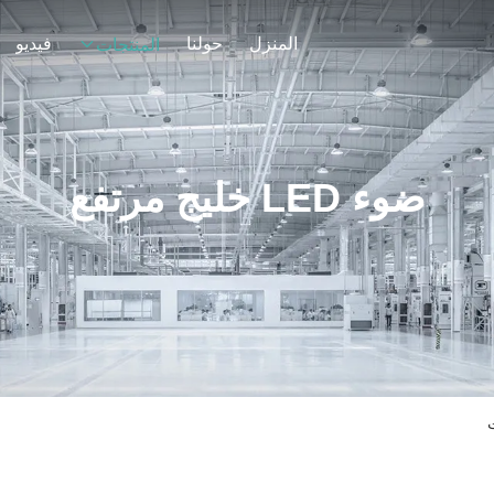
المنزل
حولنا
فيديو
المنتجات
ضوء LED خليج مرتفع